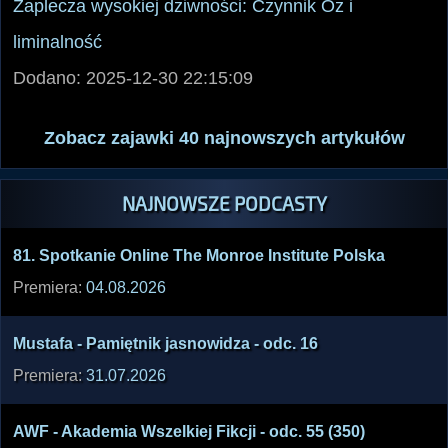
Zaplecza wysokiej dziwności: Czynnik Oz i
liminalność
Dodano: 2025-12-30 22:15:09
Zobacz zajawki 40 najnowszych artykułów
NAJNOWSZE PODCASTY
81. Spotk­anie Onlin­e The Monro­e Insti­tute Polsk­a
Premiera:
04.08.2026
Musta­fa - Pamię­tnik jasno­widza - odc. 16
Premiera:
31.07.2026
AWF - Akade­mia Wszel­kiej Fikcj­i - odc. 55 (350)