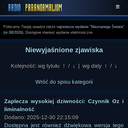
☰
Polecamy Twojej uwadze także
najnowsze wydanie "Nieznanego Świata"
(nr 08/2026)
. Dostępne również wydanie elektroniczne
Niewyjaśnione zjawiska
Kolejność: wg tytułu
↑
/
↓
| wg daty
↑
/
↓
Wróć do spisu kategorii
Zaplecza wysokiej dziwności: Czynnik Oz i
liminalność
Dodano: 2025-12-30 22:15:09
Dostępna jest również dźwiękowa wersja tego