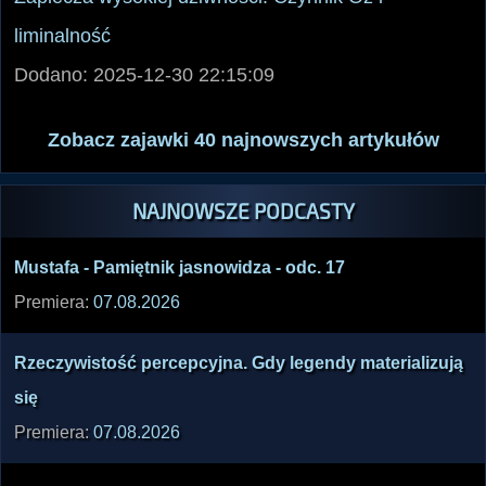
Zaplecza wysokiej dziwności: Czynnik Oz i
liminalność
Dodano: 2025-12-30 22:15:09
Zobacz zajawki 40 najnowszych artykułów
NAJNOWSZE PODCASTY
Musta­fa - Pamię­tnik jasno­widza - odc. 17
Premiera:
07.08.2026
Rzecz­ywist­ość perce­pcyjn­a. Gdy legen­dy mater­ializ­ują
się
Premiera:
07.08.2026