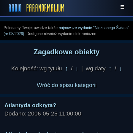
☰
Polecamy Twojej uwadze także
najnowsze wydanie "Nieznanego Świata"
(nr 08/2026)
. Dostępne również wydanie elektroniczne
Zagadkowe obiekty
Kolejność: wg tytułu
↑
/
↓
| wg daty
↑
/
↓
Wróć do spisu kategorii
Atlantyda odkryta?
Dodano: 2006-05-25 11:00:00