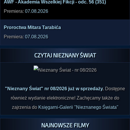
AWF - Akade­mia Wszel­kiej Fikcj­i - odc. 56 (351)
Premiera:
07.08.2026
Proro­ctwa Mitar­a Tarab­ića
Premiera:
07.08.2026
CZYTAJ NIEZNANY ŚWIAT
"Nieznany Świat" nr 08/2026 już w sprzedaży
.
Dostępne
również wydanie elektroniczne! Zachęcamy także do
zajrzenia do
Księgarni-Galerii "Nieznanego Świata"