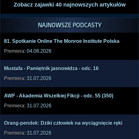
NAJNOWSZE PODCASTY
81. Spotk­anie Onlin­e The Monro­e Insti­tute Polsk­a
Premiera:
04.08.2026
Musta­fa - Pamię­tnik jasno­widza - odc. 16
Premiera:
31.07.2026
AWF - Akade­mia Wszel­kiej Fikcj­i - odc. 55 (350)
Premiera:
31.07.2026
Orang­-pend­ek: Dziki człow­iek na wycią­gnięc­ie ręki
Premiera:
31.07.2026