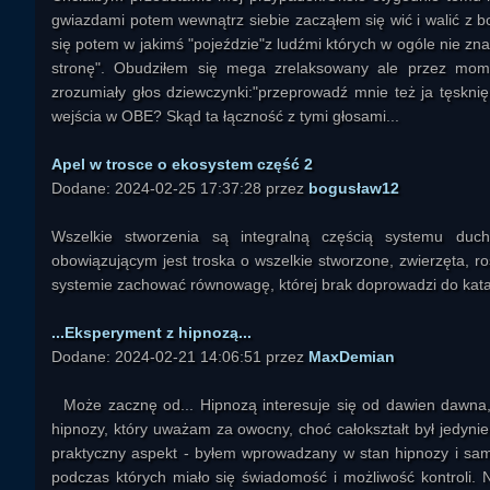
gwiazdami potem wewnątrz siebie zacząłem się wić i walić z bo
się potem w jakimś "pojeździe"z ludźmi których w ogóle nie z
stronę". Obudziłem się mega zrelaksowany ale przez mome
zrozumiały głos dziewczynki:"przeprowadź mnie też ja tęskni
wejścia w OBE? Skąd ta łączność z tymi głosami...
Apel w trosce o ekosystem część 2
Dodane: 2024-02-25 17:37:28 przez
bogusław12
Wszelkie stworzenia są integralną częścią systemu du
obowiązującym jest troska o wszelkie stworzone, zwierzęta, roś
systemie zachować równowagę, której brak doprowadzi do katas
...Eksperyment z hipnozą...
Dodane: 2024-02-21 14:06:51 przez
MaxDemian
Może zacznę od... Hipnozą interesuje się od dawien dawna,
hipnozy, który uważam za owocny, choć całokształt był jedynie
praktyczny aspekt - byłem wprowadzany w stan hipnozy i sam
podczas których miało się świadomość i możliwość kontroli. Na