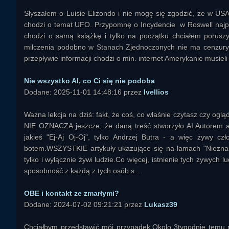
Słyszałem o Luisie Elizondo i nie mogę się zgodzić, że w USA 
chodzi o temat UFO. Przypomnę o Incydencie w Roswell najpie
chodzi o samą książkę i tylko na początku chciałem porus
milczenia podobno w Stanach Zjednoczonych nie ma cenzury, 
przepływie informacji chodzi o min. internet Amerykanie musieli s
Nie wszystko AI, co Ci się nie podoba
Dodane: 2025-11-01 14:48:16 przez
Ivellios
Ważna lekcja na dziś: fakt, że coś, co właśnie czytasz czy ogl
NIE OZNACZA jeszcze, że daną treść stworzyło AI.Autorem ar
jakieś "Ej-Aj Oj-Oj", tylko Andrzej Butra - a więc żywy czł
botem.WSZYSTKIE artykuły ukazujące się na łamach "Niezna
tylko i wyłącznie żywi ludzie.Co więcej, istnienie tych żywych 
sposobność z każdą z tych osób s...
OBE i kontakt ze zmarłymi?
Dodane: 2024-07-02 09:21:21 przez
Lukasz39
Chciałbym przedstawić mój przypadek.Okolo 3tygodnie temu m