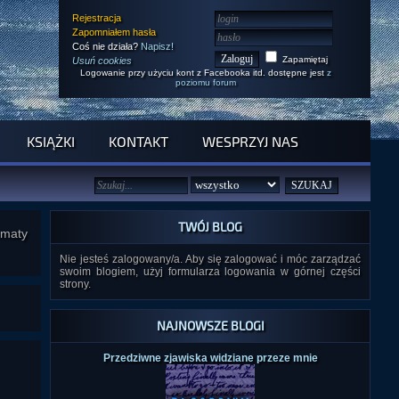
Rejestracja
Zapomniałem hasła
Coś nie działa?
Napisz!
Zapamiętaj
Usuń cookies
Logowanie przy użyciu kont z Facebooka itd. dostępne jest
z
poziomu forum
KSIĄŻKI
KONTAKT
WESPRZYJ NAS
TWÓJ BLOG
ematy
Nie jesteś zalogowany/a. Aby się zalogować i móc zarządzać
swoim blogiem, użyj formularza logowania w górnej części
strony.
NAJNOWSZE BLOGI
Przedziwne zjawiska widziane przeze mnie