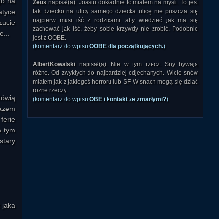
go na
Zeus
napisał(a): Joasiu dokładnie to miałem na myśli. To jest
atyce
tak dziecko na ulicy samego dziecka ulicę nie puszcza się
najpierw musi iść z rodzicami, aby wiedzieć jak ma się
zucie
zachować jak iść, żeby sobie krzywdy nie zrobić. Podobnie
ie...
jest z OOBE.
(komentarz do wpisu
OOBE dla początkujących.
)
AlbertKowalski
napisał(a): Nie w tym rzecz. Sny bywają
różne. Od zwykłych do najbardziej odjechanych. Wiele snów
miałem jak z jakiegoś horroru lub SF. W snach mogą się dziać
różne rzeczy.
Mówią
(komentarz do wpisu
OBE i kontakt ze zmarłymi?
)
razem
ferie
a tym
stary
 jaka