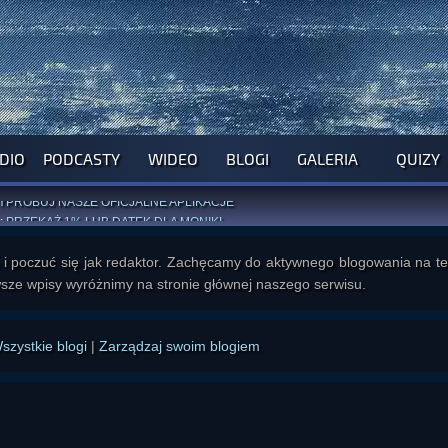
DIO
PODCASTY
WIDEO
BLOGI
GALERIA
QUIZY
ROGRAM NA NAJBLIŻSZY TYDZIEŃ
WYPRÓBUJ NASZE OFICJALNE APLIKACJE
:
PRZEKAŻ 1% LUB DATEK DLA MONIKI
ĄŻKI AUTORSTWA
A. MIAZGI
I
D. TRELI
ANORMALNEGO BLOGA
I POCZUJ SIĘ JAK REDAKTOR
i poczuć się jak redaktor. Zachęcamy do aktywnego blogowania na t
sze wpisy wyróżnimy na stronie głównej naszego serwisu.
szystkie blogi
|
Zarządzaj swoim blogiem