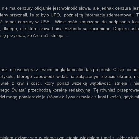
nie ma cenzury oficjalnie jest wolność słowa, ale jednak cenzura jest 
rw przyznali, że to było UFO, później tą informację zdementowali. T
zyć temat cenzury w USA. Wiele osób zmuszano do podpisania kla
dlatego, nie które słowa Luisa Elizondo są zacienione. Dopiero ust
ię przyznać, że Area 51 istnieje. ...
ądasz, nie współgra z Twoimi poglądami albo tak po prostu Ci się nie po
tykułu, którego zapowiedź widać na załączonym zrzucie ekranu, nie
owiek z krwi i kości, który ponad wszelką wątpliwość istnieje i nie
nego Świata" przechodzą korektę redakcyjną. Tę również przeprowa
ludzi mogę potwierdzić ja (również żywy człowiek z krwi i kości), gdyż m
iałem dziwny sen w pierwszym etapie widziałem tunel z jakby wiruj