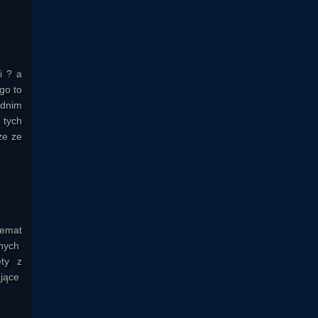
i ? a
go to
ednim
 tych
ze ze
temat
snych
ety z
ające