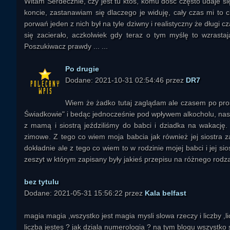
Witam Serdecznie, czy jest tu ktoś, komu dość często udaje s
koncie, zastanawiam się dlaczego je widuję, cały czas mi to
porwań jeden z nich był na tyle dziwny i realistyczny że długi
się zacierało, aczkolwiek gdy teraz o tym myślę to wzrastaj
Poszukiwacz prawdy ... ...
Po drugie
Dodane: 2021-10-31 02:54:46 przez
DR7
Wiem że żadko tutaj zaglądam ale czasem po pros
Świadkowie" i bedąc jednocześnie pod wpływem alkocholu, na
z mamą i siostrą jeździliśmy do babci i dziadka na wakację.
zimowe. Z tego co wiem moja babcia jak również jej siostra 
dokładnie ale z tego co wiem to w rodzinie mojej babci i jej sio
zeszyt w którym zapisany były jakieś przepisu na różnego rodza
bez tytulu
Dodane: 2021-05-31 15:56:22 przez
Kala belfast
magia magia ,wszystko jest magia mysli slowa rzeczy i liczby ,l
liczba jestes ? jak dziala numerologia ? na tym blogu wszystko 