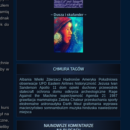
azłem
tamtą
~ Dusza i skafander ~
ednak
ek do
chnie
CHMURA TAGÓW
Aby w
Albania
Wielki Zderzacz Hadronów
Ameryka Południowa
obserwacje UFO
Eastern Airlines
historyczność Jezusa
Ivan
Sanderson
Apollo 11
dom opieki
duchowy przewodnik
statecraft
ochrona domu
odkrycia archeologiczne
Rage
Against the Machine
superżywność
Agenda 21
1987
grawitacja
mammalogia
Zatoka Chaleur
przesłuchania
sporty
ekstremalne
astronautyka
Darth Maul
grafomania
wyprawa
 kurs
macierzyństwo
somnambulizm
muzyka hinduska
nawiedzone
miejsca
ył na
czne,
NAJNOWSZE KOMENTARZE
eliby