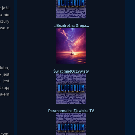
jeśli
u nie
uzury
...Bezdrożna Droga...
awa o
doba,
Świat (nie)Oczywisty
 jest
 jest
dzają
iałem
Paranormalne Zjawiska TV
ącymi