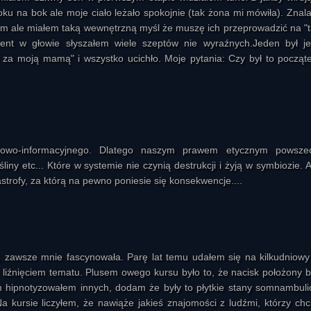
ku na bok ale moje ciało leżało spokojnie (tak żona mi mówiła). Znal
nam ale miałem taką wewnętrzną myśl że muszę ich przeprowadzić na "
nt w głowie słyszałem wiele szeptów nie wyraźnych.Jeden był j
ę za moją mamą" i wszystko ucichło. Moje pytania: Czy był to począt
chowo-informacyjnego. Dlatego naszym prawem etycznym powsze
liny etc... Które w systemie nie czynią destrukcji i żyją w symbiozie. 
trofy, za którą na pewno poniesie się konsekwencje....
 zawsze mnie fascynowała. Parę lat temu udałem się na kilkudniowy
 liźnięciem tematu. Plusem owego kursu było to, że nacisk położony b
 hipnotyzowałem innych, dodam że były to płytkie stany somnambuli
 kursie liczyłem, że nawiąże jakieś znajomości z ludźmi, którzy chci