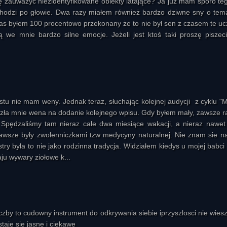
ię zauważyć niezidentyfikowane obiekty latające? Ja już mam sporo te
 chodzi po głowie. Dwa razy miałem również bardzo dziwne sny o tem
 czas byłem 100 procentowo przekonany że to nie był sen z czasem te uc
ą we mnie bardzo silne emocje. Jeżeli jest ktoś taki proszę piszec
tu nie mam weny. Jednak teraz, słuchając kolejnej audycji z cyklu "
szła mnie wena na dodanie kolejnego wpisu. Gdy byłem mały, zawsze 
 Spędzaliśmy tam nieraz całe dwa miesiące wakacji, a nieraz nawet 
zawsze były zwolenniczkami tzw medycyny naturalnej. Nie znam sie n
stry była to nie jako rodzinna tradycja. Widziałem kiedys u mojej babci 
ju wywary ziołowe k...
iczby to cudowny instrument do odkrywania siebie iprzyszlosci nie wiesz
staje sie jasne i ciekawe