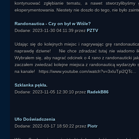
kontynuować zgłębianie tematu, a nawet stworzylibyśmy 
eksperymentowania. Niestety nie doszło do tego, nie było zaint
Randonautica - Czy on był w Wiśle?
Dodane: 2023-11-30 04:11:39 przez
PZTV
Udając się do kolejnych miejsc i nagrywając grę randonautica
naprawdę dziwne! Nie chce zdradzać tutaj nie wiadomo ile, 
Wybrałem się, aby nagrać odcinek o 4 rano z randonauticki jak
zaczałem zwiedzać kolejne miejsca z randonauticą wydarzyło 
na kanale! https://www.youtube.com/watch?v=3xIuTpi2QTc...
Szklanka pękła.
Dodane: 2023-11-05 12:30:10 przez
RadekB86
Ufo Doświadczenia
Dodane: 2022-03-17 18:50:22 przez
Piotr