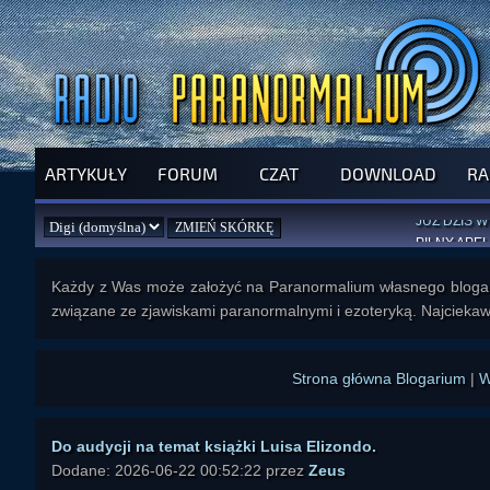
ARTYKUŁY
FORUM
CZAT
DOWNLOAD
RA
SPRAWDŹ P
JUŻ DZIŚ 
PILNY APEL
NOWE KSI
ZAŁOŻ
PAR
Każdy z Was może założyć na Paranormalium własnego bloga 
związane ze zjawiskami paranormalnymi i ezoteryką. Najciekaw
Strona główna Blogarium
|
W
Do audycji na temat książki Luisa Elizondo.
Dodane: 2026-06-22 00:52:22 przez
Zeus