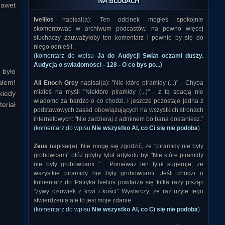
NA BLOGACH
nawet
Ivellios
napisał(a): Ten odcinek mogłeś spokojnie
skomentować w archiwum podcastów, na pewno więcej
słuchaczy zauważyłoby ten komentarz i pewnie by się do
niego odnieśli.
(komentarz do wpisu
Ja do Audycji Swiat oczami duszy.
Audycja o swiadomosci - 128 - O co bys po...
)
 było
ałem!
Ali Enoch Grey
napisał(a): "Nie które piramidy (...)" - Chyba
miałeś na myśli "Niektóre piramidy (...)" - z tą spacją nie
kiedy
wiadomo za bardzo o co chodzi. I jeszcze pozostaje jedna z
eriał
podstawowych zasad obowiązujących na wszystkich stronach
internetowych: "Nie zadzieraj z adminem bo bana dostaniesz."
(komentarz do wpisu
Nie wszystko AI, co Ci się nie podoba
)
Zeus
napisał(a): Nie mogę się zgodzić, że "piramidy nie były
grobowcami" otóż gdyby tytuł artykułu był "Nie które piramidy
nie były grobowcami " . Ponieważ ten tytuł sugeruje, że
wszystkie piramidy nie były grobowcami. Jeśli chodzi o
komentarz do Patryka Ivelios powtarza się kilka razy pisząc
"żywy człowiek z krwi i kości" Wystarczy, że raz użyje tego
stwierdzenia ale to jest moje zdanie.
(komentarz do wpisu
Nie wszystko AI, co Ci się nie podoba
)