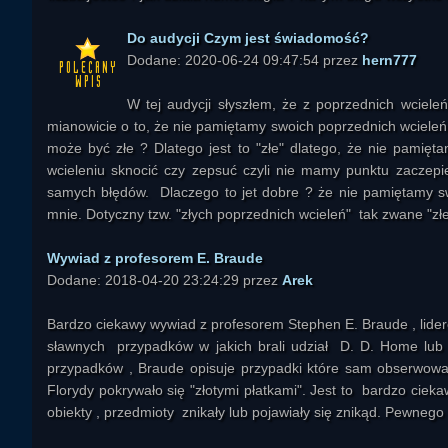
Do audycji Czym jest świadomość?
Dodane: 2020-06-24 09:47:54 przez
hern777
W tej audycji słyszłem, że z poprzednich wciele
mianowicie o to, że nie pamiętamy swoich poprzednich wcieleń.
może być złe ? Dlatego jest to "złe" dlatego, że nie pami
wcieleniu sknocić czy zepsuć czyli nie mamy punktu zaczepie
samych błędów. Dlaczego to jet dobre ? że nie pamiętamy sw
mnie. Dotyczny tzw. "złych poprzednich wcieleń" tak zwane "złe 
Wywiad z profesorem E. Braude
Dodane: 2018-04-20 23:24:29 przez
Arek
Bardzo ciekawy wywiad z profesorem Stephen E. Braude , lid
sławnych przypadków w jakich brali udział D. D. Home lu
przypadków , Braude opisuje przypadki które sam obserwował 
Florydy pokrywało się "złotymi płatkami". Jest to bardzo ciek
obiekty , przedmioty znikały lub pojawiały się znikąd. Pewnego