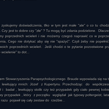
ń zyskujemy doświadczenia, tlko w tym jest małe "ale" o co tu chodz
 Czy jest to dobre czy "złe" ? Tu mogą być zdania podzielone. Dlacze
ętamy poprzednich wcieleń i nie możemy czegoś naprawić co w poprz
nia, Cego nie dotykać aby się nie "spażyć". Czyli żeby nie popełnić
oich poprzednich wcieleń. Jeśli chodzi o te pytanie pozostwione pr
wcielenie" to dot...
erem Stowarzyszenia Parapsychologicznego. Braude wypowiada się na 
b lewitujący mnich: Józef z Kupertynu. Przechodząc do współcze
i badał , lewitujący stolik czy też przypadek gdy ciało pewnej kobi
awy przypadek , który z początku wyglądał jak typowy poltergeist, lat
 razu pojawił się cały zestaw do rzeżbie...