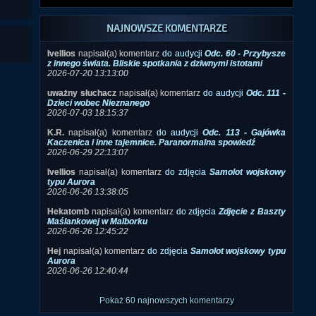
NAJNOWSZE KOMENTARZE
Ivellios
napisał(a) komentarz
do audycji
Odc. 60 - Przybysze
z innego świata. Bliskie spotkania z dziwnymi istotami
2026-07-20 13:13:00
uważny słuchacz
napisał(a) komentarz
do audycji
Odc. 111 -
Dzieci wobec Nieznanego
2026-07-03 18:15:37
K.R.
napisał(a) komentarz
do audycji
Odc. 113 - Gajówka
Kaczenica i inne tajemnice. Paranormalna spowiedź
2026-06-29 22:13:07
Ivellios
napisał(a) komentarz
do zdjęcia
Samolot wojskowy
typu Aurora
2026-06-26 13:38:05
Hekatomb
napisał(a) komentarz
do zdjęcia
Zdjęcie z Baszty
Maślankowej w Malborku
2026-06-26 12:45:22
Hej
napisał(a) komentarz
do zdjęcia
Samolot wojskowy typu
Aurora
2026-06-26 12:40:44
Pokaż 60 najnowszych komentarzy