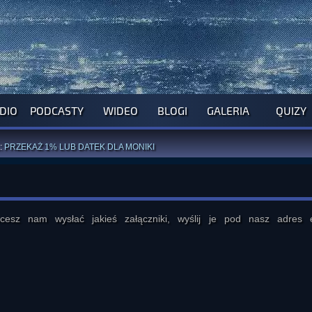
DIO
PODCASTY
WIDEO
BLOGI
GALERIA
QUIZY
ROGRAM NA NAJBLIŻSZY TYDZIEŃ
WYPRÓBUJ NASZE OFICJALNE APLIKACJE
:
PRZEKAŻ 1% LUB DATEK DLA MONIKI
ĄŻKI AUTORSTWA
A. MIAZGI
I
D. TRELI
ANORMALNEGO BLOGA
I POCZUJ SIĘ JAK REDAKTOR
sz nam wysłać jakieś załączniki, wyślij je pod nasz adres 