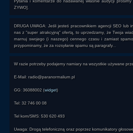
Pytania i komentarze do nadawanej właśnie audycji prosim
ZYWO].
DRUGA UWAGA: Jeśli jesteś pracownikiem agencji SEO lub in
nas z "super atrakcyjną" ofertą, to uprzedzamy, że Twoja 
marnuj swojego (i naszego) cennego czasu i zamiast spamow
przypominamy, że za rozsyłanie spamu są paragrafy...
W razie potrzeby podajemy namiary na wszystkie używane prze
E-Mail: radio@paranormalium.pl
GG: 36088002 (
widget
)
Tel: 32 746 00 08
Tel kom/SMS: 530 620 493
Uwaga: Drogą telefoniczną oraz poprzez komunikatory głosowe