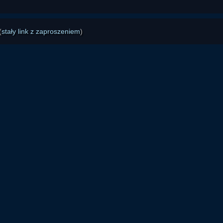
(
stały link z zaproszeniem
)
zy, współpracownicy i zaprzyjaźnione serwisy