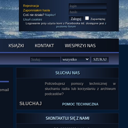
Rejestracja
Zapomniałem hasła
Coś nie działa?
Napisz!
Zapamiętaj
Usuń cookies
Logowanie przy użyciu kont z Facebooka itd. dostępne jest
z
poziomu forum
KSIĄŻKI
KONTAKT
WESPRZYJ NAS
SŁUCHAJ NAS
Potrzebujesz pomocy technicznej w
słuchaniu radia lub korzystaniu z archiwum
email
SŁUCHAJ
podcastów?
POMOC TECHNICZNA
SKONTAKTUJ SIĘ Z NAMI