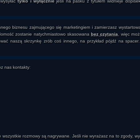
y wysyłać
tylko i wyłącznie
jeśli na pasku z tytułem widnieje dopise
nego biznesu zajmującego się marketingiem i zamierzasz wystartow
wiadomość zostanie natychmiastowo skasowana
bez czytania
, więc moż
ać naszą skrzynkę zrób coś innego, na przykład pójdź na spacer..
z nas kontakty:
 wszystkie rozmowy są nagrywane. Jeśli nie wyrażasz na to zgody, wy