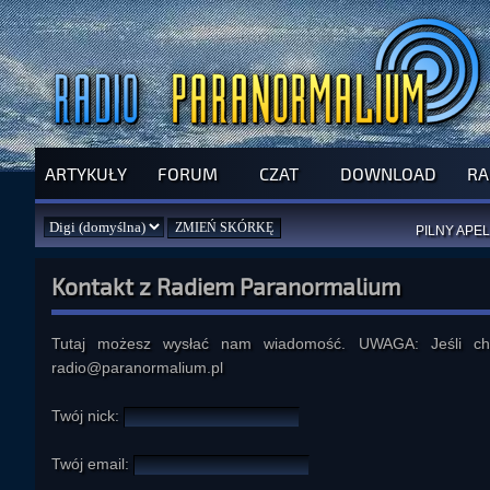
ARTYKUŁY
FORUM
CZAT
DOWNLOAD
RA
SPRAWDŹ P
JUŻ DZIŚ 
PILNY APEL
NOWE KSI
ZAŁOŻ
PAR
Kontakt z Radiem Paranormalium
Tutaj możesz wysłać nam wiadomość. UWAGA: Jeśli chce
radio@paranormalium.pl
Twój nick:
Twój email: