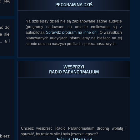
k [NA
PROGRAM NA DZIŚ
Na dzisiejszy dzień nie są zaplanowane żadne audycje
ać do
(programy nadawane na antenie emitowane są z
autopilota).
Sprawdź program na inne dni
. O wszystkich
e nie
planowanych audycjach informujemy na bieżąco na tej
. a i
stronie oraz na naszych profilach społecznościowych.
WESPRZYJ
RADIO PARANORMALIUM
Chcesz wesprzeć Radio Paranormalium drobną wpłatą i
sprawić, by rosło w siłę i było jeszcze lepsze?
Jeśli tak, kliknij tutaj
bierz