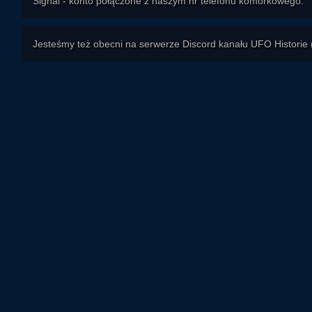
Signal - konto połączone z naszym nr telefonu komórkowego.
Jesteśmy też obecni na serwerze Discord kanału UFO Historie 
MY lubimy ICH, ONI lubią NAS -
nasi partner