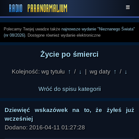
☰
Polecamy Twojej uwadze także
najnowsze wydanie "Nieznanego Świata"
(nr 08/2026)
. Dostępne również wydanie elektroniczne
Życie po śmierci
Kolejność: wg tytułu
↑
/
↓
| wg daty
↑
/
↓
Wróć do spisu kategorii
Dziewięć wskazówek na to, że żyłeś już
wcześniej
Dodano: 2016-04-11 01:27:28