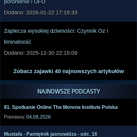
Imię Jego jest Eliasz. Maria Cuccia, ciąża,
poronienie i UFO
Dodano: 2026-01-22 17:19:33
Zaplecza wysokiej dziwności: Czynnik Oz i
liminalność
Dodano: 2025-12-30 22:15:09
Zobacz zajawki 40 najnowszych artykułów
NAJNOWSZE PODCASTY
81. Spotk­anie Onlin­e The Monro­e Insti­tute Polsk­a
Premiera:
04.08.2026