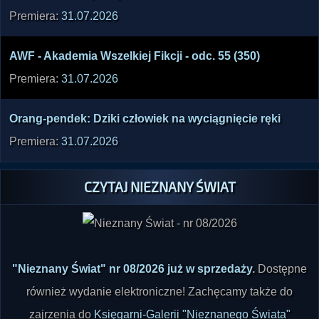
Musta­fa - Pamię­tnik jasno­widza - odc. 16
Premiera:
31.07.2026
AWF - Akade­mia Wszel­kiej Fikcj­i - odc. 55 (350)
Premiera:
31.07.2026
Orang­-pend­ek: Dziki człow­iek na wycią­gnięc­ie ręki
Premiera:
31.07.2026
CZYTAJ NIEZNANY ŚWIAT
"Nieznany Świat" nr 08/2026 już w sprzedaży
.
Dostępne