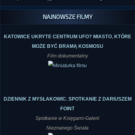
również wydanie elektroniczne! Zachęcamy także do
zajrzenia do
Księgarni-Galerii "Nieznanego Świata"
NAJNOWSZE FILMY
KATOWICE UKRYTE CENTRUM UFO? MIASTO, KTÓRE
MOŻE BYĆ BRAMĄ KOSMOSU
Film dokumentalny
DZIENNIK Z MYSŁAKOWIC. SPOTKANIE Z DARIUSZEM
FOINT
Spotkanie w Księgarni-Galerii