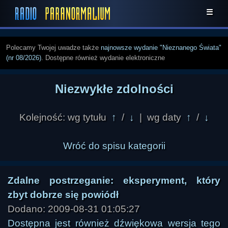
☰
Polecamy Twojej uwadze także
najnowsze wydanie "Nieznanego Świata"
(nr 08/2026)
. Dostępne również wydanie elektroniczne
Niezwykłe zdolności
Kolejność: wg tytułu
↑
/
↓
| wg daty
↑
/
↓
Wróć do spisu kategorii
Zdalne postrzeganie: eksperyment, który
zbyt dobrze się powiódł
Dodano: 2009-08-31 01:05:27
Dostępna jest również dźwiękowa wersja tego