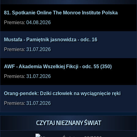
81. Spotk­anie Onlin­e The Monro­e Insti­tute Polsk­a
Premiera:
04.08.2026
Musta­fa - Pamię­tnik jasno­widza - odc. 16
Premiera:
31.07.2026
AWF - Akade­mia Wszel­kiej Fikcj­i - odc. 55 (350)
Premiera:
31.07.2026
Orang­-pend­ek: Dziki człow­iek na wycią­gnięc­ie ręki
Premiera:
31.07.2026
CZYTAJ NIEZNANY ŚWIAT