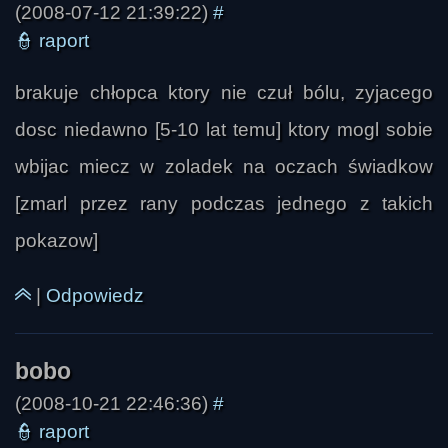
Jarek
(2008-07-12 21:39:22)
#
👮
raport
brakuje chłopca ktory nie czuł bólu, zyjacego
dosc niedawno [5-10 lat temu] ktory mogl sobie
wbijac miecz w zoladek na oczach świadkow
[zmarl przez rany podczas jednego z takich
do_arjen
pokazow]
|
Odpowiedz
(2008-10-21 22:46:36)
#
👮
raport