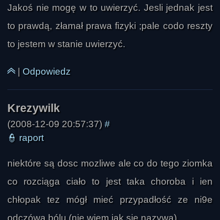
Jakoś nie mogę w to uwierzyć. Jesli jednak jest
to prawdą, złamał prawa fizyki ;pale codo reszty
to jestem w stanie uwierzyć.
|
Odpowiedz
gfdgggte
(2008-12-09 20:57:37)
#
👮
raport
niektóre są dosc mozliwe ale co do tego ziomka
co rozciąga ciało to jest taka choroba i ien
chłopak tez mógł mieć przypadłość ze ni9e
anonim
odczówa bólu (nie wiem jak sie nazywa)