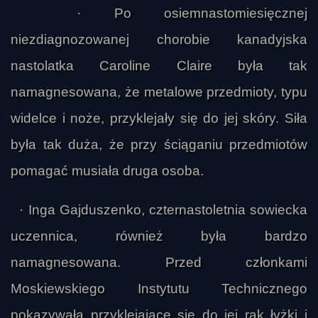
· Po osiemnastomiesięcznej
niezdiagnozowanej chorobie kanadyjska
nastolatka Caroline Claire była tak
namagnesowana, że metalowe przedmioty, typu
widelce i noże, przyklejały się do jej skóry. Siła
była tak duża, że przy ściąganiu przedmiotów
pomagać musiała druga osoba.
· Inga Gajduszenko, czternastoletnia sowiecka
uczennica, również była bardzo
namagnesowana. Przed członkami
Moskiewskiego Instytutu Technicznego
pokazywała przyklejające się do jej rąk łyżki i