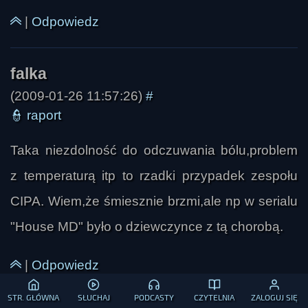
|
Odpowiedz
(2009-01-26 11:57:26)
#
👮
raport
Taka niezdolność do odczuwania bólu,problem
z temperaturą itp to rzadki przypadek zespołu
bauaser-kun
CIPA. Wiem,że śmiesznie brzmi,ale np w serialu
"House MD" było o dziewczynce z tą chorobą.
|
Odpowiedz
STR. GŁÓWNA
SŁUCHAJ
PODCASTY
CZYTELNIA
ZALOGUJ SIĘ