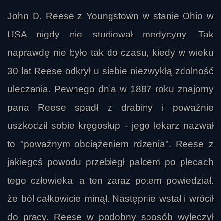
John D. Reese z Youngstown w stanie Ohio w
USA nigdy nie studiował medycyny. Tak
naprawdę nie było tak do czasu, kiedy w wieku
30 lat Reese odkrył u siebie niezwykłą zdolność
uleczania. Pewnego dnia w 1887 roku znajomy
pana Reese spadł z drabiny i poważnie
uszkodził sobie kręgosłup - jego lekarz nazwał
Krezywilk
to "poważnym obciążeniem rdzenia". Reese z
jakiegoś powodu przebiegł palcem po plecach
tego człowieka, a ten zaraz potem powiedział,
że ból całkowicie minął. Następnie wstał i wrócił
do pracy. Reese w podobny sposób wyleczył