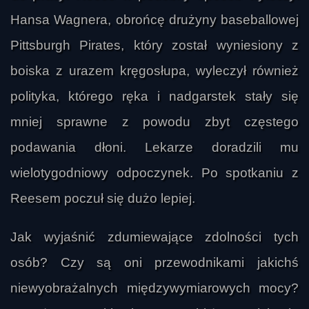
Hansa Wagnera, obrońcę drużyny baseballowej
Pittsburgh Pirates, który został wyniesiony z
Ally
boiska z urazem kręgosłupa, wyleczył również
polityka, którego ręka i nadgarstek stały się
mniej sprawne z powodu zbyt częstego
podawania dłoni. Lekarze doradzili mu
wielotygodniowy odpoczynek. Po spotkaniu z
Reesem poczuł się dużo lepiej.
Jak wyjaśnić zdumiewające zdolności tych
osób? Czy są oni przewodnikami jakichś
niewyobrażalnych międzywymiarowych mocy?
falka