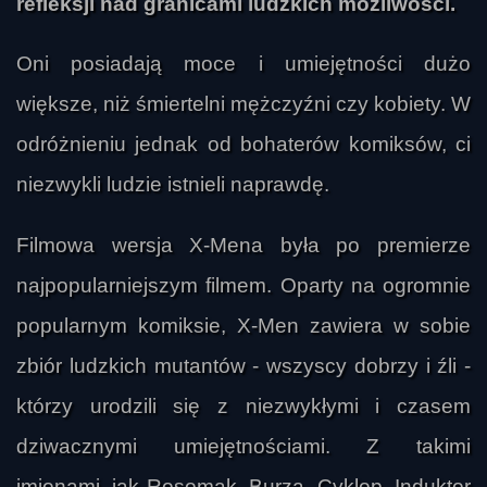
refleksji nad granicami ludzkich możliwości.
Oni posiadają moce i umiejętności dużo
większe, niż śmiertelni mężczyźni czy kobiety. W
odróżnieniu jednak od bohaterów komiksów, ci
niezwykli ludzie istnieli naprawdę.
Filmowa wersja X-Mena była po premierze
najpopularniejszym filmem. Oparty na ogromnie
popularnym komiksie, X-Men zawiera w sobie
zbiór ludzkich mutantów - wszyscy dobrzy i źli -
którzy urodzili się z niezwykłymi i czasem
dziwacznymi umiejętnościami. Z takimi
imionami, jak Rosomak, Burza, Cyklop, Induktor