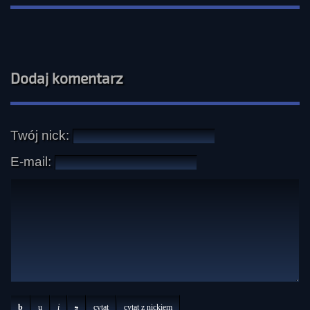
Dodaj komentarz
Twój nick:
E-mail:
b
u
i
s
cytat
cytat z nickiem