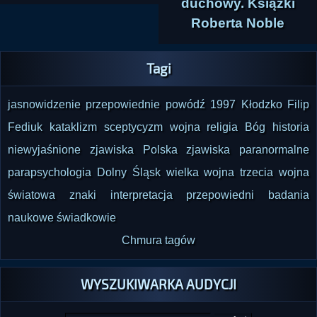
duchowy. Książki
Roberta Noble
Tagi
jasnowidzenie
przepowiednie
powódź 1997
Kłodzko
Filip
Fediuk
kataklizm
sceptycyzm
wojna
religia
Bóg
historia
niewyjaśnione zjawiska
Polska
zjawiska paranormalne
parapsychologia
Dolny Śląsk
wielka wojna
trzecia wojna
światowa
znaki
interpretacja przepowiedni
badania
naukowe
świadkowie
Chmura tagów
WYSZUKIWARKA AUDYCJI