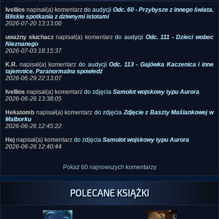
Ivellios
napisał(a) komentarz
do audycji
Odc. 60 - Przybysze z innego świata.
Bliskie spotkania z dziwnymi istotami
2026-07-20 13:13:00
uważny słuchacz
napisał(a) komentarz
do audycji
Odc. 111 - Dzieci wobec
Nieznanego
2026-07-03 18:15:37
K.R.
napisał(a) komentarz
do audycji
Odc. 113 - Gajówka Kaczenica i inne
tajemnice. Paranormalna spowiedź
2026-06-29 22:13:07
Ivellios
napisał(a) komentarz
do zdjęcia
Samolot wojskowy typu Aurora
2026-06-26 13:38:05
Hekatomb
napisał(a) komentarz
do zdjęcia
Zdjęcie z Baszty Maślankowej w
Malborku
2026-06-26 12:45:22
Hej
napisał(a) komentarz
do zdjęcia
Samolot wojskowy typu Aurora
2026-06-26 12:40:44
Pokaż 60 najnowszych komentarzy
POLECANE KSIĄŻKI