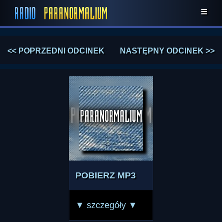
☰
<< POPRZEDNI ODCINEK
NASTĘPNY ODCINEK >>
POBIERZ MP3
▼ szczegóły ▼