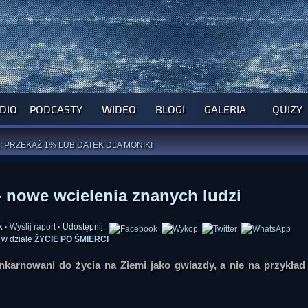
DIO
PODCASTY
WIDEO
BLOGI
GALERIA
QUIZY
ROGRAM NA NAJBLIŻSZY TYDZIEŃ
WYPRÓBUJ NASZE OFICJALNE APLIKACJE
:
PRZEKAŻ 1% LUB DATEK DLA MONIKI
ĄŻKI AUTORSTWA
A. MIAZGI
I
D. TRELI
ANORMALNEGO BLOGA
I POCZUJ SIĘ JAK REDAKTOR
 - nowe wcielenia znanych ludzi
k
·
Wyślij raport
·
Udostępnij:
 w dziale
ŻYCIE PO ŚMIERCI
inkarnowani do życia na Ziemi jako gwiazdy, a nie na przykład