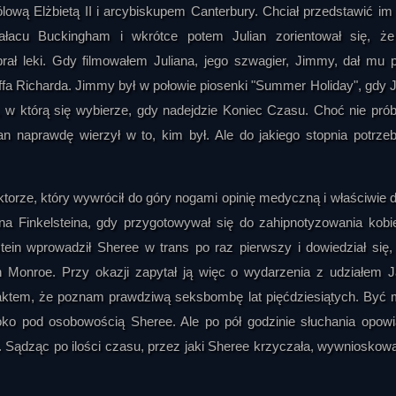
lową Elżbietą II i arcybiskupem Canterbury. Chciał przedstawić im
Pałacu Buckingham i wkrótce potem Julian zorientował się, że
brał leki. Gdy filmowałem Juliana, jego szwagier, Jimmy, dał mu 
iffa Richarda. Jimmy był w połowie piosenki "Summer Holiday", gdy J
 w którą się wybierze, gdy nadejdzie Koniec Czasu. Choć nie pró
ian naprawdę wierzył w to, kim był. Ale do jakiego stopnia potrze
rze, który wywrócił do góry nogami opinię medyczną i właściwie d
a Finkelsteina, gdy przygotowywał się do zahipnotyzowania kobi
tein wprowadził Sheree w trans po raz pierwszy i dowiedział się,
n Monroe. Przy okazji zapytał ją więc o wydarzenia z udziałem 
aktem, że poznam prawdziwą seksbombę lat pięćdziesiątych. Być
ęboko pod osobowością Sheree. Ale po pół godzinie słuchania opow
j. Sądząc po ilości czasu, przez jaki Sheree krzyczała, wywnioskow