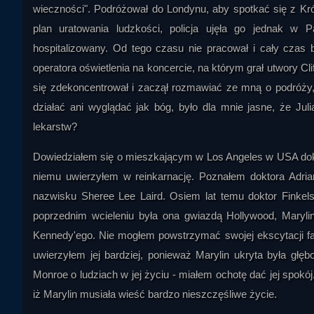
wieczności". Podróżował do Londynu, aby spotkać się z Kró
plan uratowania ludzkości, policja ujęła go jednak w 
hospitalizowany. Od tego czasu nie pracował i cały czas 
operatora oświetlenia na koncercie, na którym grał utwory Cl
się zdekoncentrował i zaczął rozmawiać ze mną o podróży,
działać ani wyglądać jak bóg, było dla mnie jasne, że Jul
lekarstw?
Dowiedziałem się o mieszkającym w Los Angeles w USA dokto
niemu uwierzyłem w reinkarnację. Poznałem doktora Adrian
nazwisku Sheree Lee Laird. Osiem lat temu doktor Finkels
poprzednim wcieleniu była ona gwiazdą Hollywood, Maryli
Kennedy'ego. Nie mogłem powstrzymać swojej ekscytacji f
uwierzyłem jej bardziej, ponieważ Marylin ukryta była gł
Monroe o ludziach w jej życiu - miałem ochotę dać jej spokó
iż Marylin musiała wieść bardzo nieszczęśliwe życie.