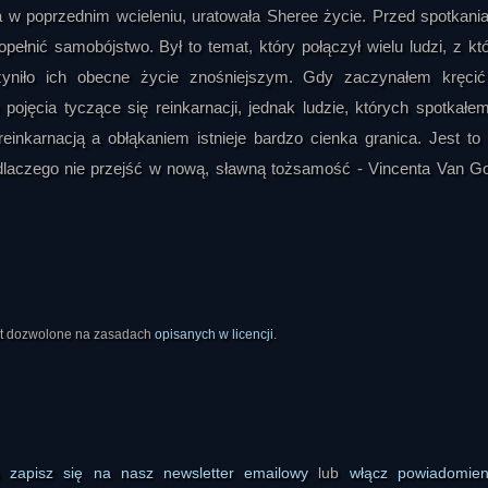
ła w poprzednim wcieleniu, uratowała Sheree życie. Przed spotkani
pełnić samobójstwo. Był to temat, który połączył wielu ludzi, z kt
yniło ich obecne życie znośniejszym. Gdy zaczynałem kręcić
jęcia tyczące się reinkarnacji, jednak ludzie, których spotkałem
inkarnacją a obłąkaniem istnieje bardzo cienka granica. Jest to 
to dlaczego nie przejść w nową, sławną tożsamość - Vincenta Van G
est dozwolone na zasadach
opisanych w licencji
.
ś
zapisz się na nasz newsletter emailowy
lub
włącz powiadomie