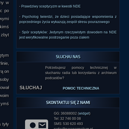
any w
·
Prawdziwy sceptycyzm w kwestii NDE
ąc po
·
Psycholog twierdzi, że dzieci posiadające wspomnienia z
owymi
poprzedniego życia wykazują zespół stresu pourazowego
akimś
·
Spór sceptyków: Jedynym rzeczywistym dowodem na NDE
 zbyt
jest weryfikowalne postrzeganie poza ciałem
jętym
SŁUCHAJ NAS
inie,
Potrzebujesz pomocy technicznej w
rą on
słuchaniu radia lub korzystaniu z archiwum
SŁUCHAJ
podcastów?
osoby
dował
POMOC TECHNICZNA
swoim
SKONTAKTUJ SIĘ Z NAMI
czymś
GG: 36088002 (
widget
)
Tel: 32 746 00 08
 tyły
SMS: 530 620 493