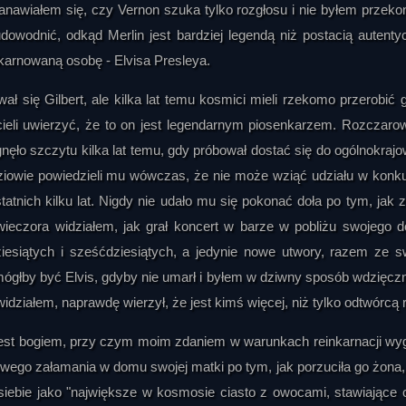
tanawiałem się, czy Vernon szuka tylko rozgłosu i nie byłem przeko
dowodnić, odkąd Merlin jest bardziej legendą niż postacią autenty
karnowaną osobę - Elvisa Presleya.
ł się Gilbert, ale kilka lat temu kosmici mieli rzekomo przerobić 
hcieli uwierzyć, że to on jest legendarnym piosenkarzem. Rozczaro
ło szczytu kilka lat temu, gdy próbował dostać się do ogólnokraj
dziowie powiedzieli mu wówczas, że nie może wziąć udziału w konku
atnich kilku lat. Nigdy nie udało mu się pokonać doła po tym, jak z
eczora widziałem, jak grał koncert w barze w pobliżu swojego 
dziesiątych i sześćdziesiątych, a jedynie nowe utwory, razem ze 
mógłby być Elvis, gdyby nie umarł i byłem w dziwny sposób wdzięcz
widziałem, naprawdę wierzył, że jest kimś więcej, niż tylko odtwórcą ro
że jest bogiem, przy czym moim zdaniem w warunkach reinkarnacji wy
lowego załamania w domu swojej matki po tym, jak porzuciła go żona,
 siebie jako "największe w kosmosie ciasto z owocami, stawiające 