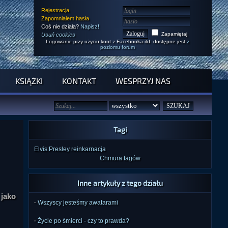
Rejestracja
Zapomniałem hasła
Coś nie działa?
Napisz!
Zapamiętaj
Usuń cookies
Logowanie przy użyciu kont z Facebooka itd. dostępne jest
z
poziomu forum
KSIĄŻKI
KONTAKT
WESPRZYJ NAS
Tagi
Elvis Presley
reinkarnacja
Chmura tagów
Inne artykuły z tego działu
 jako
·
Wszyscy jesteśmy awatarami
·
Życie po śmierci - czy to prawda?