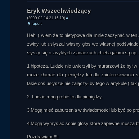
(2009-02-14 21:15:19)
#
Mała
👮
raport
Heh, ( wiem że to nietypowe dla mnie zaczynać w ten 
zwidy lub uslyszal własny głos we własnej podświado
słyszy się o zwykłych zjadaczach chleba jakimi są np 
1 hipoteza. Ludzie nie uwierzyli by murarzowi że był 
może kłamać dla pieniędzy lub dla zainteresowania się
takie coś usłyszał nie załączył by tego w artykule ( ta
patii
2. Ludzie mogą robić to dla pieniędzy.
3.Mogą mieć zaburzenia w świadomości lub być po pro
4.Mogą wymyślać sobie głosy które zapewne muszą być
Pozdrawiam!!!!!