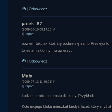
Ruskof
|
Odpowiedz
(2009-06-10 08:14:15)
#
👮
raport
powiem tak, jak ktoś się podaje się za np Presleya to r
to jestem skłonny mu uwierzyc
|
Odpowiedz
(2009-07-13 11:49:01)
#
Mitra
👮
raport
Ludzie to robią po prostu dla kasy. Przykład:
Koło mojego bloku mieszkał kiedyś facet, który myślał 