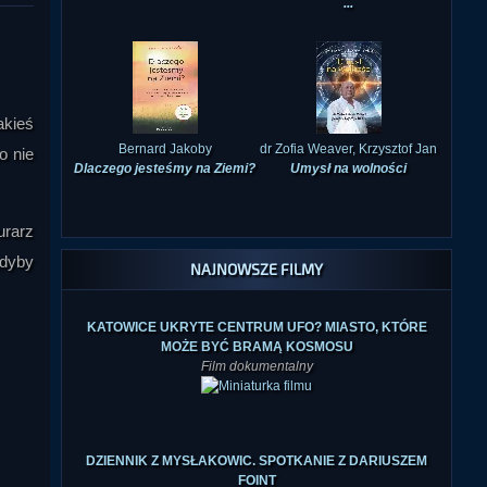
Bernard Jakoby
dr Zofia Weaver, Krzysztof Jan
akieś
Dlaczego jesteśmy na Ziemi?
Umysł na wolności
o nie
urarz
NAJNOWSZE FILMY
gdyby
KATOWICE UKRYTE CENTRUM UFO? MIASTO, KTÓRE
MOŻE BYĆ BRAMĄ KOSMOSU
Film dokumentalny
DZIENNIK Z MYSŁAKOWIC. SPOTKANIE Z DARIUSZEM
FOINT
Spotkanie w Księgarni-Galerii
Nieznanego Świata