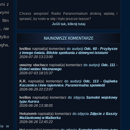
ami z
Chcesz wesprzeć Radio Paranormalium drobną wpłatą i
sprawić, by rosło w siłę i było jeszcze lepsze?
órymi
Jeśli tak, kliknij tutaj
 film
, nie
NAJNOWSZE KOMENTARZE
tylko
Ivellios
napisał(a) komentarz
do audycji
Odc. 60 - Przybysze
z innego świata. Bliskie spotkania z dziwnymi istotami
ogha,
2026-07-20 13:13:00
uważny słuchacz
napisał(a) komentarz
do audycji
Odc. 111 -
Dzieci wobec Nieznanego
2026-07-03 18:15:37
K.R.
napisał(a) komentarz
do audycji
Odc. 113 - Gajówka
Kaczenica i inne tajemnice. Paranormalna spowiedź
2026-06-29 22:13:07
Ivellios
napisał(a) komentarz
do zdjęcia
Samolot wojskowy
typu Aurora
2026-06-26 13:38:05
Hekatomb
napisał(a) komentarz
do zdjęcia
Zdjęcie z Baszty
Maślankowej w Malborku
2026-06-26 12:45:22
Hej
napisał(a) komentarz
do zdjęcia
Samolot wojskowy typu
Aurora
nia w
2026-06-26 12:40:44