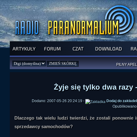
ARTYKUŁY
FORUM
CZAT
DOWNLOAD
RA
SPRAWDŹ P
JUŻ DZIŚ 
PILNY APEL
NOWE KSI
ZAŁOŻ
PAR
Żyje się tylko dwa razy
Dodano: 2007-05-26 20:24:19
·
Dodaj do zakłade
Opublikowano
Dlaczego tak wielu ludzi twierdzi, że zostali ponownie 
sprzedawcy samochodów?