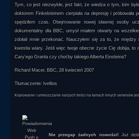
Tym, co jest niezwykłe, jest fakt, że wiedza o tym, kim by
doktorem Finkelsteinem cierpiała na depresję i próbowała po
spędziłem czas. Obejmowanie nowej sławnej osoby ucz
dokumentalny dla BBC, umysł miałem otwarty na wszelkie po
zdołali mnie przekonać. Nauczyłem się za to, że między re
kwestia wiary. Jeśli więc twoje obecne życie Cię dobija, 
Cary'ego Granta czy choćby takiego Alberta Einsteina?
jubina
Richard Macer, BBC, 28 kwiecień 2007
Tłumaczenie: Ivellios
Kopiowanie i umieszczanie naszych treści na łamach innych serwisów j
Eryk Wszechwiedzący
Nie przegap żadnych nowości!
Już dzi