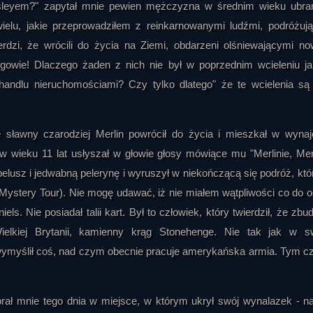
esleyem?" zapytał mnie pewien mężczyzna w średnim wieku ubr
ielu, jakie przeprowadziłem z reinkarnowanymi ludźmi, podróżuj
erdzi, że wrócili do życia na Ziemi, obdarzeni olśniewającymi n
gowie! Dlaczego żaden z nich nie był w poprzednim wcieleniu j
ndlu nieruchomościami? Czy tylko dlatego" że te wcielenia są
e sławny czarodziej Merlin powrócił do życia i mieszkał w wyna
w wieku 11 lat usłyszał w głowie głosy mówiące mu "Merlinie, Merl
pelusz i jedwabną pelerynę i wyruszył w niekończącą się podróż, któ
Mystery Tour). Nie mogę udawać, iż nie miałem wątpliwości co do 
s. Nie posiadał talii kart. Był to człowiek, który twierdził, że zbu
 Wielkiej Brytanii, kamienny krąg Stonehenge. Nie tak jak w 
że wymyślił coś, nad czym obecnie pracuje amerykańska armia. Tym 
 mnie tego dnia w miejsce, w którym ukrył swój wynalazek - na