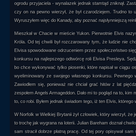
ogrodu przyjaciela - wynalazek jednak stamtąd zniknął. Zas
czy on na pewno wierzył, że był czarodziejem. Trudno to u
Wyruszyłem więc do Kanady, aby poznać najsłynniejszą rein
Mieszkał w Chacie w mieście Yukon. Pierwotnie Elvis nazywa
Króla. Od tej chwili był rozczarowany tym, że ludzie nie c
Elvisa spowodowane odrzuceniem przez społeczeństwo sięgnę
konkursu na najlepszego odtwórcę roli Elvisa Presleya. Sę
bo chce wykonywać tylko piosenki, które napisał w ciągu ost
wyeliminowany ze swojego własnego konkursu. Pewnego wi
Zawiodłem się, ponieważ nie chciał grać hitów z lat pięć
zespołem Angels Armageddon. Dało mi to pogląd na to, kim 
to, co robi. Byłem jednak świadom tego, iż ten Elvis, którego 
W Norfolk w Wielkiej Brytanii żył człowiek, który wierzył, 
to trochę jak wygrana na loterii. Julian Bareham doznał chwi
sam stracił dobrze płatną pracę. Od tej pory opisywał sam