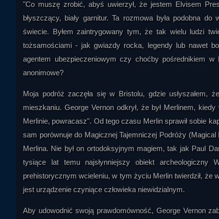
"Co muszę zrobić, abyś uwierzył, że jestem Elvisem Pr
błyszczący, biały garnitur. Ta rozmowa była podobna do w
świecie. Byłem zaintrygowany tym, że tak wielu ludzi twi
tożsamościami - jak gwiazdy rocka, legendy lub nawet bo
agentem ubezpieczeniowym czy choćby pośrednikiem w ha
anonimowe?
Moja podróż zaczęła się w Bristolu, gdzie usłyszałem, ż
mieszkaniu. George Vernon odkrył, że był Merlinem, kiedy 
Merlinie, powracasz". Od tego czasu Merlin sprawił sobie ka
sam porównuje do Magicznej Tajemniczej Podróży (Magical 
Merlina. Nie był on ortodoksyjnym magiem, tak jak Paul Daniel
tysiące lat temu najsłynniejszy obiekt archeologiczny
prehistorycznym wcieleniu, w tym życiu Merlin twierdził, 
jest urządzenie czyniące człowieka niewidzialnym.
Aby udowodnić swoją prawdomówność, George Vernon zabrał