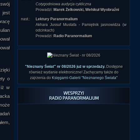
 swój
Cotygodniowa audycja cykliczna
Prowadzi:
Marek Żelkowski, Wehikuł Wyobraźni
 jest
nast.:
Lektury Paranormalium
pracę
Akhara Jussuf Mustafa - Pamiętnik jasnowidza (w
ulian
odcinkach)
Prowadzi:
Radio Paranormalium
bował
bował
"Nieznany Świat" nr 08/2026 już w sprzedaży
.
Dostępne
zięki
również wydanie elektroniczne! Zachęcamy także do
zajrzenia do
Księgarni-Galerii "Nieznanego Świata"
ety o
 iż w
WESPRZYJ
Jacka
RADIO PARANORMALIUM
 może
iadań
ałem,