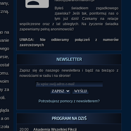
radio@paranormalium.pl
nany,
Byłeś świadkiem zagadkowego
czną.
zjawiska? Jeśli tak, poinformuj nas o
tym już dziś! Czekamy na relacje
współczesne oraz z lat ubiegłych. Na życzenie świadka
zapewniamy pełną anonimowość!
go na
wanie
UWAGA: Nie odbieramy połączeń z numerów
zastrzeżonych
owego
rsie,
NEWSLETTER
ostał
Zapisz się do naszego newslettera i bądź na bieżąco z
domu.
nowościami w radiu i na stronie!
swoim
ny za
li.
Potrzebujesz pomocy z newsletterem?
gląda
 a on
PROGRAM NA DZIŚ
czoła
20:00
Akademia Wszelkiej Fikcji