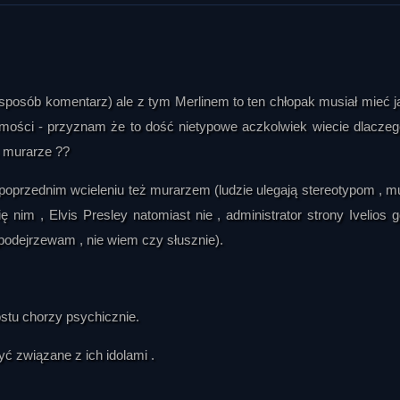
sposób komentarz) ale z tym Merlinem to ten chłopak musiał mieć j
mości - przyznam że to dość nietypowe aczkolwiek wiecie dlaczeg
. murarze ??
w poprzednim wcieleniu też murarzem (ludzie ulegają stereotypom , m
 nim , Elvis Presley natomiast nie , administrator strony Ivelios 
k podejrzewam , nie wiem czy słusznie).
stu chorzy psychicznie.
 związane z ich idolami .