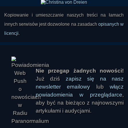
się w rozmowy, itd. - tylko po to, by chwilę
później umrzeć. Dlaczego tak się dzieje i jaki
Kopiowanie i umieszczanie naszych treści na łamach
mechanizm tu zachodzi?
innych serwisów jest dozwolone na zasadach
opisanych w
licencji
.
Nie przegap żadnych nowości!
Już dziś
zapisz się na nasz
newsletter emailowy
lub
włącz
powiadomienia w przeglądarce
,
aby być na bieżąco z najnowszymi
artykułami i audycjami.