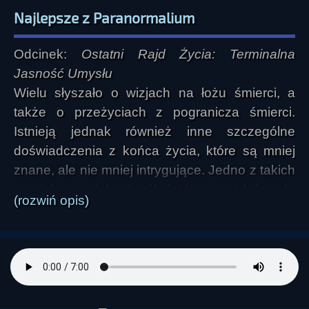
Najlepsze z Paranormalium
Odcinek:
Ostatni Rajd Życia: Terminalna
Jasność Umysłu
Wielu słyszało o wizjach na łożu śmierci, a
także o przeżyciach z pogranicza śmierci.
Istnieją jednak również inne szczególne
doświadczenia z końca życia, które są mniej
znane, ale nie mniej intrygujące. Jedno z takich
zjawisk ma wiele określeń. W ostatnich latach,
(rozwiń opis)
za sprawą niemieckiego badacza i biologa
Michaela Nahma, zyskało ono nazwę "terminal
lucidity" (TL) - terminalna jasność umysłu.
Polega ono na tym, że osoba znajdująca się w
stanie terminalnym nagle ożywa i odzyskuje
swoje dawne zdolności kognitywne, angażuje