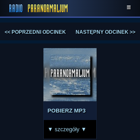
☰
<< POPRZEDNI ODCINEK
NASTĘPNY ODCINEK >>
POBIERZ MP3
▼ szczegóły ▼