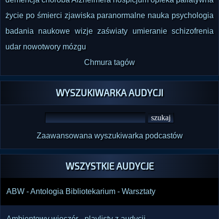
życie po śmierci
zjawiska paranormalne
nauka
psychologia
badania naukowe
wizje
zaświaty
umieranie
schizofrenia
udar
nowotwory mózgu
Chmura tagów
WYSZUKIWARKA AUDYCJI
Zaawansowana wyszukiwarka podcastów
WSZYSTKIE AUDYCJE
ABW - Antologia Bibliotekarium - Warsztaty
Ambientowy wieczór - playlisty z audycji