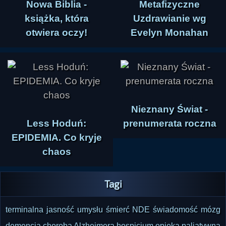
Nowa Biblia -
Metafizyczne
książka, która
Uzdrawianie wg
otwiera oczy!
Evelyn Monahan
Nieznany Świat -
Less Hoduń:
prenumerata roczna
EPIDEMIA. Co kryje
chaos
Tagi
terminalna jasność umysłu
śmierć
NDE
świadomość
mózg
demencja
choroba Alzheimera
hospicjum
opieka paliatywna