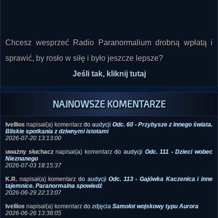
Chcesz wesprzeć Radio Paranormalium drobną wpłatą i
sprawić, by rosło w siłę i było jeszcze lepsze?
Jeśli tak, kliknij tutaj
NAJNOWSZE KOMENTARZE
Ivellios
napisał(a) komentarz
do audycji
Odc. 60 - Przybysze z innego świata.
Bliskie spotkania z dziwnymi istotami
2026-07-20 13:13:00
uważny słuchacz
napisał(a) komentarz
do audycji
Odc. 111 - Dzieci wobec
Nieznanego
2026-07-03 18:15:37
K.R.
napisał(a) komentarz
do audycji
Odc. 113 - Gajówka Kaczenica i inne
tajemnice. Paranormalna spowiedź
2026-06-29 22:13:07
Ivellios
napisał(a) komentarz
do zdjęcia
Samolot wojskowy typu Aurora
2026-06-26 13:38:05