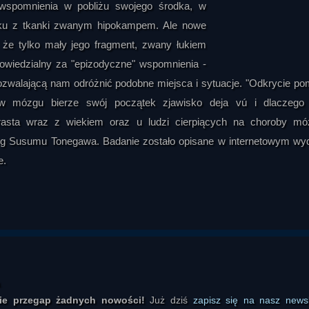
wspomnienia w pobliżu swojego środka, w
ku z tkanki zwanym hipokampem. Ale nowe
, że tylko mały jego fragment, zwany łukiem
powiedzialny za "epizodyczne" wspomnienia -
pozwalającą nam odróżnić podobne miejsca i sytuacje. "Odkrycie p
 w mózgu bierze swój początek zjawisko deja vú i dlaczego 
rasta wraz z wiekiem oraz u ludzi cierpiących na choroby mó
log Susumu Tonegawa. Badanie zostało opisane w internetowym wy
e.
ie przegap żadnych nowości!
Już dziś
zapisz się na nasz newsl