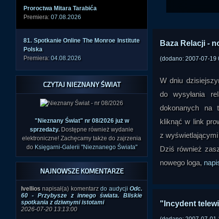
Proro­ctwa Mitar­a Tarab­ića
Premiera:
07.08.2026
81. Spotk­anie Onlin­e The Monro­e Insti­tute
Baza Relacji - 
Polsk­a
Premiera:
04.08.2026
(dodano: 2007-07-19 
W dniu dzisiejszy
CZYTAJ NIEZNANY ŚWIAT
do wysyłania rel
dokonanych na te
"Nieznany Świat" nr 08/2026 już w
kliknąć w link pr
sprzedaży
.
Dostępne również wydanie
z wyświetlającymi 
elektroniczne! Zachęcamy także do zajrzenia
do
Księgarni-Galerii "Nieznanego Świata"
Dziś również zasz
nowego loga,
napi
NAJNOWSZE KOMENTARZE
Ivellios
napisał(a) komentarz
do audycji
Odc.
60 - Przybysze z innego świata. Bliskie
spotkania z dziwnymi istotami
"Incydent telew
2026-07-20 13:13:00