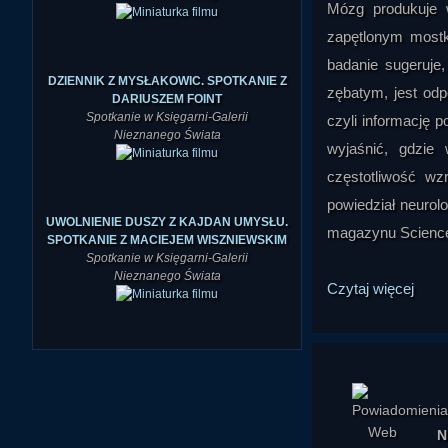
Mózg produkuje 
zapętlonym most
badanie sugeruje
DZIENNIK Z MYSŁAKOWIC. SPOTKANIE Z
zębatym, jest od
DARIUSZEM FOINT
Spotkanie w Księgarni-Galerii
czyli informację 
Nieznanego Świata
wyjaśnić, gdzie
częstotliwość wz
powiedział neuro
UWOLNIENIE DUSZY Z KAJDAN UMYSŁU.
magazynu Scienc
SPOTKANIE Z MACIEJEM WISZNIEWSKIM
Spotkanie w Księgarni-Galerii
Nieznanego Świata
Czytaj więcej
N