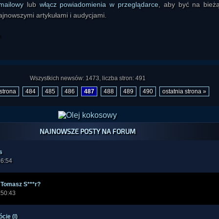
mailowy
lub
włącz powiadomienia w przeglądarce
, aby być na bież
ajnowszymi artykułami i audycjami.
Wszystkich newsów: 1473, liczba stron: 491
strona
484
485
486
487
488
489
490
ostatnia strona »
NAJNOWSZE POSTY NA FORUM
s
16:54
ł Tomasz S***r?
:50:43
cie (I)