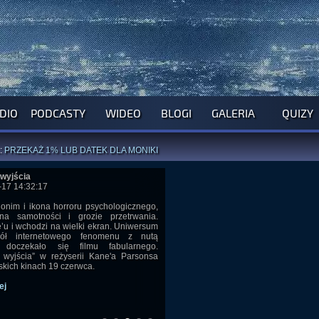
DIO
PODCASTY
WIDEO
BLOGI
GALERIA
QUIZY
ROGRAM NA NAJBLIŻSZY TYDZIEŃ
WYPRÓBUJ NASZE OFICJALNE APLIKACJE
:
PRZEKAŻ 1% LUB DATEK DLA MONIKI
ĄŻKI AUTORSTWA
A. MIAZGI
I
D. TRELI
wyjścia
ANORMALNEGO BLOGA
I POCZUJ SIĘ JAK REDAKTOR
17 14:32:17
onim i ikona horroru psychologicznego,
na samotności i grozie przetrwania.
’u i wchodzi na wielki ekran. Uniwersum
ół internetowego fenomenu z nutą
i doczekało się filmu fabularnego.
 wyjścia” w reżyserii Kane'a Parsonsa
skich kinach 19 czerwca.
ej