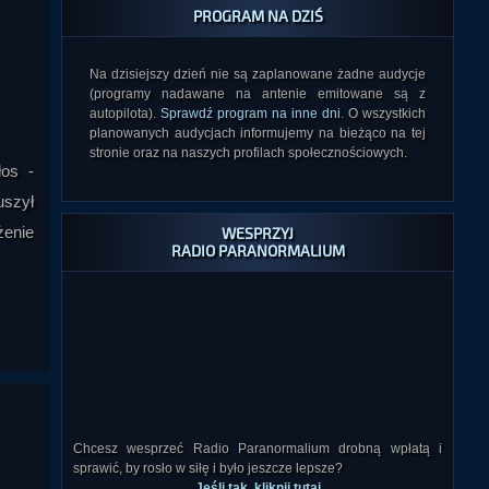
PROGRAM NA DZIŚ
Na dzisiejszy dzień nie są zaplanowane żadne audycje
(programy nadawane na antenie emitowane są z
autopilota).
Sprawdź program na inne dni
. O wszystkich
planowanych audycjach informujemy na bieżąco na tej
stronie oraz na naszych profilach społecznościowych.
łos -
uszył
żenie
WESPRZYJ
RADIO PARANORMALIUM
Chcesz wesprzeć Radio Paranormalium drobną wpłatą i
sprawić, by rosło w siłę i było jeszcze lepsze?
Jeśli tak, kliknij tutaj