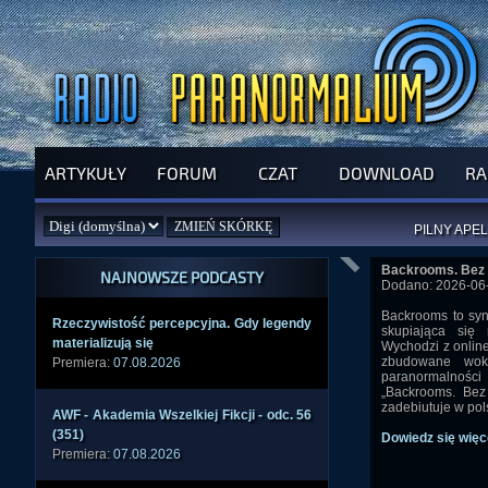
ARTYKUŁY
FORUM
CZAT
DOWNLOAD
RA
SPRAWDŹ P
JUŻ DZIŚ 
PILNY APEL
NOWE KSI
Backrooms. Bez 
ZAŁOŻ
PAR
NAJNOWSZE PODCASTY
Dodano: 2026-06-
Backrooms to syn
Rzecz­ywist­ość perce­pcyjn­a. Gdy legen­dy
skupiająca się 
mater­ializ­ują się
Wychodzi z online
zbudowane wok
Premiera:
07.08.2026
paranormalnośc
„Backrooms. Bez
zadebiutuje w pol
AWF - Akade­mia Wszel­kiej Fikcj­i - odc. 56
(351)
Dowiedz się więc
Premiera:
07.08.2026