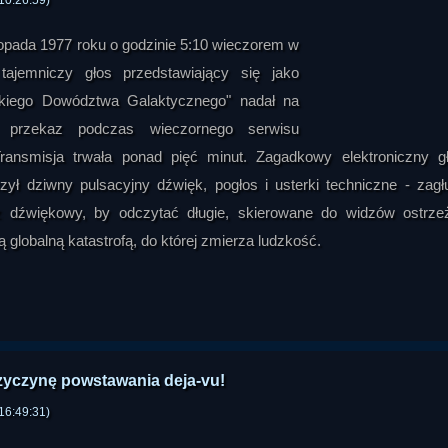
10:26:59)
stopada 1977 roku o godzinie 5:10 wieczorem w
i tajemniczy głos przedstawiający się jako
rskiego Dowództwa Galaktycznego" nadał na
y przekaz podczas wieczornego serwisu
Transmisja trwała ponad pięć minut. Zagadkowy elektroniczny g
ył dziwny pulsacyjny dźwięk, pogłos i usterki techniczne - zagł
 dźwiękowy, by odczytać długie, skierowane do widzów ostrze
 globalną katastrofą, do której zmierza ludzkość.
zyczynę powstawania deja-vu!
16:49:31)