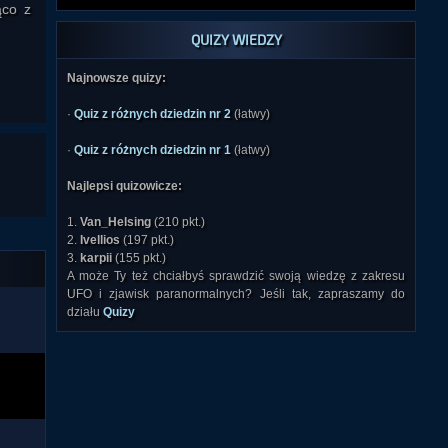
QUIZY WIEDZY
ąco z
Najnowsze quizy:
·
Quiz z różnych dziedzin nr 2
(łatwy)
·
Quiz z różnych dziedzin nr 1
(łatwy)
Najlepsi quizowicze:
1.
Van_Helsing
(210 pkt.)
2.
Ivellios
(197 pkt.)
3.
karpii
(155 pkt.)
A może Ty też chciałbyś sprawdzić swoją wiedzę z zakresu
UFO i zjawisk paranormalnych? Jeśli tak, zapraszamy do
działu
Quizy