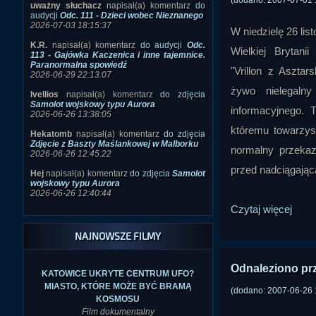
(dodano: 2007-07-01 
uważny słuchacz
napisał(a) komentarz
do
audycji
Odc. 111 - Dzieci wobec Nieznanego
2026-07-03 18:15:37
W niedzielę 26 li
K.R.
napisał(a) komentarz
do audycji
Odc.
Wielkiej Brytani
113 - Gajówka Kaczenica i inne tajemnice.
Paranormalna spowiedź
"Vrillon z Aszta
2026-06-29 22:13:07
żywo nielegaln
Ivellios
napisał(a) komentarz
do zdjęcia
Samolot wojskowy typu Aurora
informacyjnego. 
2026-06-26 13:38:05
któremu towarzysz
Hekatomb
napisał(a) komentarz
do zdjęcia
Zdjęcie z Baszty Maślankowej w Malborku
normalny przekaz
2026-06-26 12:45:22
przed nadciągającą
Hej
napisał(a) komentarz
do zdjęcia
Samolot
wojskowy typu Aurora
2026-06-26 12:40:44
Czytaj więcej
NAJNOWSZE FILMY
Odnaleziono pr
KATOWICE UKRYTE CENTRUM UFO?
MIASTO, KTÓRE MOŻE BYĆ BRAMĄ
(dodano: 2007-06-26 
KOSMOSU
Film dokumentalny