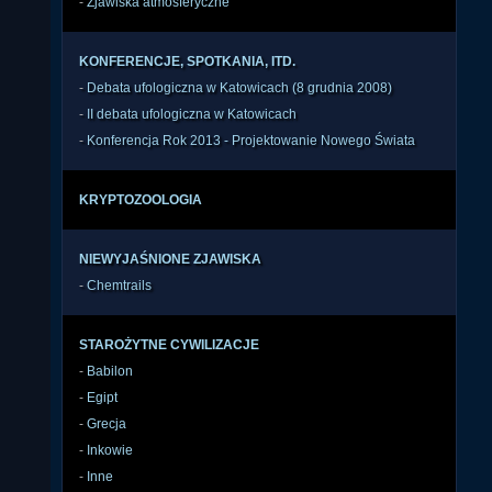
-
Zjawiska atmosferyczne
KONFERENCJE, SPOTKANIA, ITD.
-
Debata ufologiczna w Katowicach (8 grudnia 2008)
-
II debata ufologiczna w Katowicach
-
Konferencja Rok 2013 - Projektowanie Nowego Świata
KRYPTOZOOLOGIA
NIEWYJAŚNIONE ZJAWISKA
-
Chemtrails
STAROŻYTNE CYWILIZACJE
-
Babilon
-
Egipt
-
Grecja
-
Inkowie
-
Inne