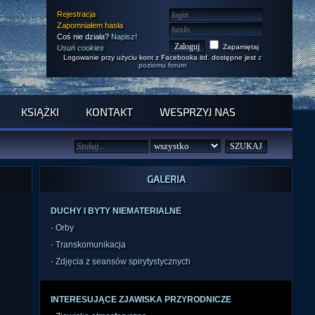
Rejestracja
Zapomniałem hasła
Coś nie działa?
Napisz!
Zapamiętaj
Usuń cookies
Logowanie przy użyciu kont z Facebooka itd. dostępne jest
z
poziomu forum
KSIĄŻKI
KONTAKT
WESPRZYJ NAS
GALERIA
DUCHY I BYTY NIEMATERIALNE
-
Orby
-
Transkomunikacja
-
Zdjęcia z seansów spirytystycznych
INTERESUJĄCE ZJAWISKA PRZYRODNICZE