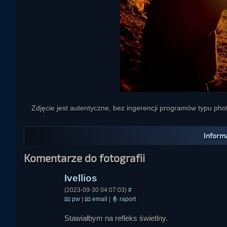
Ivellios
Zdjęcie jest autentyczne, bez ingerencji programów typu ph
dinoNat
Informa
Komentarze do fotografii
(2023-09-30 04:07:03)
#
📧
pw
|
📧
email
|
👮
raport
Stawiałbym na refleks świetlny.