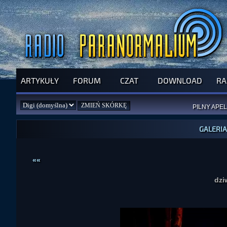
ARTYKUŁY
FORUM
CZAT
DOWNLOAD
RA
SPRAWDŹ P
JUŻ DZIŚ 
PILNY APEL
NOWE KSI
ZAŁOŻ
PAR
GALERIA
««
dzi