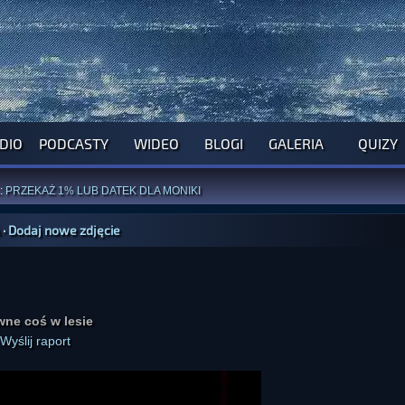
DIO
PODCASTY
WIDEO
BLOGI
GALERIA
QUIZY
ROGRAM NA NAJBLIŻSZY TYDZIEŃ
WYPRÓBUJ NASZE OFICJALNE APLIKACJE
:
PRZEKAŻ 1% LUB DATEK DLA MONIKI
ĄŻKI AUTORSTWA
A. MIAZGI
I
D. TRELI
ANORMALNEGO BLOGA
I POCZUJ SIĘ JAK REDAKTOR
·
Dodaj nowe zdjęcie
wne coś w lesie
Wyślij raport