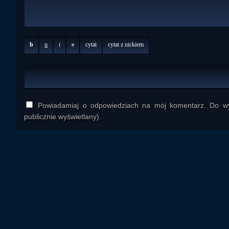
b
u
i
s
cytat
cytat z nickiem
Powiadamiaj o odpowiedziach na mój komentarz. Do wys
publicznie wyświetlany).