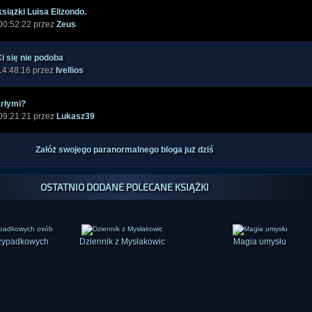
siążki Luisa Elizondo.
00:52:22 przez
Zeus
i się nie podoba
14:48:16 przez
Ivellios
arłymi?
09:21:21 przez
Lukasz39
Załóż swojego paranormalnego bloga już dziś
OSTATNIO DODANE POLECANE KSIĄŻKI
rzypadkowych
Dziennik z Mysłakowic
Magia umysłu