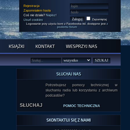
Rejestracja
Zapomniałem hasła
Coś nie działa?
Napisz!
Zapamiętaj
Usuń cookies
Logowanie przy użyciu kont z Facebooka itd. dostępne jest
z
poziomu forum
KSIĄŻKI
KONTAKT
WESPRZYJ NAS
Zaplecza wysokiej dziwności: Czynnik Oz i liminalność
SŁUCHAJ NAS
Dodano: 2026-01-06 18:14:01
Czynnik Oz i liminalność to dwa fascynujące zjawiska,
Potrzebujesz pomocy technicznej w
które łączą się w opowieściach o doświadczeniach
słuchaniu radia lub korzystaniu z archiwum
paranormalnych. Oba te zjawiska ukazują, jak bliskie są
podcastów?
sobie stany oderwania od codzienności, budząc
jednocześnie nostalgię i niepokój.
Z lektury naszego
artykułu
dowiesz się, na czym polegają oba fenomeny
SŁUCHAJ
POMOC TECHNICZNA
oraz co je ze sobą łączy.
SKONTAKTUJ SIĘ Z NAMI