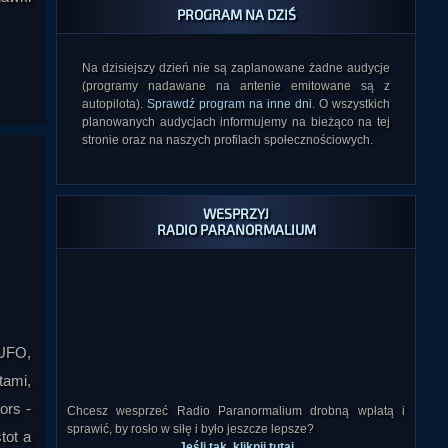
PROGRAM NA DZIŚ
Na dzisiejszy dzień nie są zaplanowane żadne audycje
(programy nadawane na antenie emitowane są z
autopilota).
Sprawdź program na inne dni
. O wszystkich
planowanych audycjach informujemy na bieżąco na tej
stronie oraz na naszych profilach społecznościowych.
WESPRZYJ
RADIO PARANORMALIUM
UFO,
tami,
ors -
Chcesz wesprzeć Radio Paranormalium drobną wpłatą i
sprawić, by rosło w siłę i było jeszcze lepsze?
tot a
Jeśli tak, kliknij tutaj