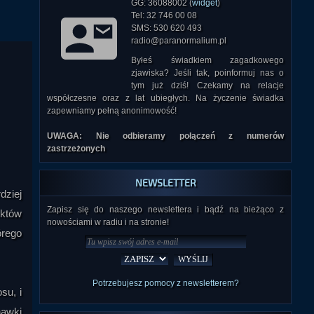
GG: 36088002 (
widget
)
Tel: 32 746 00 08
SMS: 530 620 493
radio@paranormalium.pl
Byłeś świadkiem zagadkowego
zjawiska? Jeśli tak, poinformuj nas o
tym już dziś! Czekamy na relacje
współczesne oraz z lat ubiegłych. Na życzenie świadka
zapewniamy pełną anonimowość!
UWAGA: Nie odbieramy połączeń z numerów
zastrzeżonych
NEWSLETTER
dziej
Zapisz się do naszego newslettera i bądź na bieżąco z
ektów
nowościami w radiu i na stronie!
órego
Potrzebujesz pomocy z newsletterem?
su, i
hawki