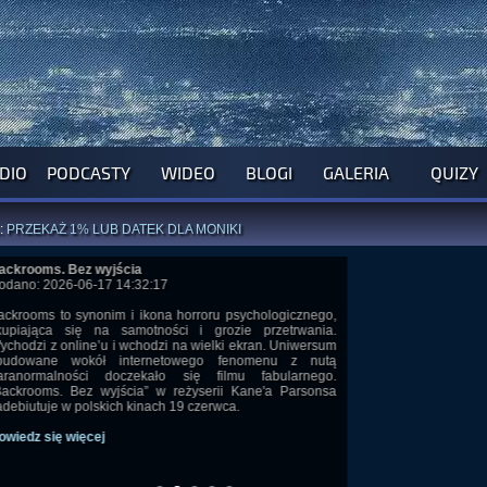
DIO
PODCASTY
WIDEO
BLOGI
GALERIA
QUIZY
ROGRAM NA NAJBLIŻSZY TYDZIEŃ
WYPRÓBUJ NASZE OFICJALNE APLIKACJE
:
PRZEKAŻ 1% LUB DATEK DLA MONIKI
ĄŻKI AUTORSTWA
A. MIAZGI
I
D. TRELI
wyjścia
ANORMALNEGO BLOGA
I POCZUJ SIĘ JAK REDAKTOR
17 14:32:17
onim i ikona horroru psychologicznego,
na samotności i grozie przetrwania.
’u i wchodzi na wielki ekran. Uniwersum
ół internetowego fenomenu z nutą
i doczekało się filmu fabularnego.
 wyjścia” w reżyserii Kane'a Parsonsa
skich kinach 19 czerwca.
ej