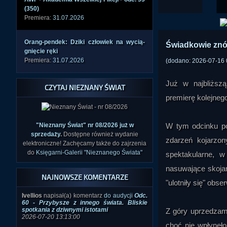
(350)
Premiera:
31.07.2026
Orang­-pend­ek: Dziki człow­iek na wycią­
Świadkowie zn
gnięc­ie ręki
Premiera:
31.07.2026
(dodano: 2026-07-16 
Już w najbliższ
CZYTAJ NIEZNANY ŚWIAT
premierę kolejneg
"Nieznany Świat" nr 08/2026 już w
W tym odcinku po
sprzedaży
.
Dostępne również wydanie
zdarzeń kojarzo
elektroniczne! Zachęcamy także do zajrzenia
do
Księgarni-Galerii "Nieznanego Świata"
spektakularne, 
nasuwające skojar
NAJNOWSZE KOMENTARZE
"ulotniły się" obs
Ivellios
napisał(a) komentarz
do audycji
Odc.
60 - Przybysze z innego świata. Bliskie
spotkania z dziwnymi istotami
Z góry uprzedzamy
2026-07-20 13:13:00
choć nie wpłynęło