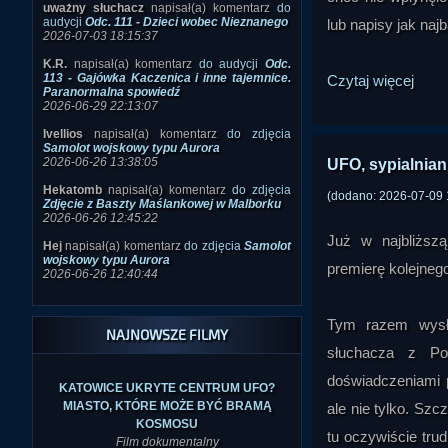
uważny słuchacz
napisał(a) komentarz
do
audycji
Odc. 111 - Dzieci wobec Nieznanego
lub napisy jak naj
2026-07-03 18:15:37
K.R.
napisał(a) komentarz
do audycji
Odc.
113 - Gajówka Kaczenica i inne tajemnice.
Czytaj więcej
Paranormalna spowiedź
2026-06-29 22:13:07
Ivellios
napisał(a) komentarz
do zdjęcia
Samolot wojskowy typu Aurora
2026-06-26 13:38:05
UFO, sypialniani
Hekatomb
napisał(a) komentarz
do zdjęcia
(dodano: 2026-07-09 
Zdjęcie z Baszty Maślankowej w Malborku
2026-06-26 12:45:22
Już w najbliższ
Hej
napisał(a) komentarz
do zdjęcia
Samolot
wojskowy typu Aurora
premierę kolejneg
2026-06-26 12:40:44
Tym razem wysł
NAJNOWSZE FILMY
słuchacza z Po
doświadczeniami p
KATOWICE UKRYTE CENTRUM UFO?
MIASTO, KTÓRE MOŻE BYĆ BRAMĄ
ale nie tylko. Szc
KOSMOSU
tu oczywiście trud
Film dokumentalny