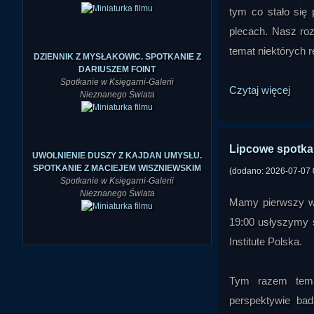
tym co stało się 
plecach. Nasz ro
temat niektórych 
DZIENNIK Z MYSŁAKOWIC. SPOTKANIE Z
DARIUSZEM FOINT
Spotkanie w Księgarni-Galerii
Czytaj więcej
Nieznanego Świata
Lipcowe spotkan
UWOLNIENIE DUSZY Z KAJDAN UMYSŁU.
SPOTKANIE Z MACIEJEM WISZNIEWSKIM
(dodano: 2026-07-07 
Spotkanie w Księgarni-Galerii
Nieznanego Świata
Mamy pierwszy wt
19:00 usłyszymy 
Institute Polska.
Tym razem tema
perspektywie ba