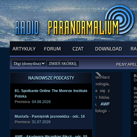
ARTYKUŁY
FORUM
CZAT
DOWNLOAD
RA
SPRAWDŹ P
JUŻ DZIŚ 
PILNY APEL
NOWE KSI
Backrooms. Bez 
ZAŁOŻ
PAR
NAJNOWSZE PODCASTY
Dodano: 2026-06-
Backrooms to syn
81. Spotk­anie Onlin­e The Monro­e Insti­tute
skupiająca się 
Polsk­a
Wychodzi z online
zbudowane wok
Premiera:
04.08.2026
paranormalnośc
„Backrooms. Bez
zadebiutuje w pol
Musta­fa - Pamię­tnik jasno­widza - odc. 16
Premiera:
31.07.2026
Dowiedz się więc
AWF - Akade­mia Wszel­kiej Fikcj­i - odc. 55