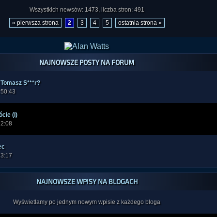
Wszystkich newsów: 1473, liczba stron: 491
« pierwsza strona
2
3
4
5
ostatnia strona »
NAJNOWSZE POSTY NA FORUM
ł Tomasz S***r?
:50:43
cie (I)
22:08
ec
23:17
NAJNOWSZE WPISY NA BLOGACH
Wyświetlamy po jednym nowym wpisie z każdego bloga