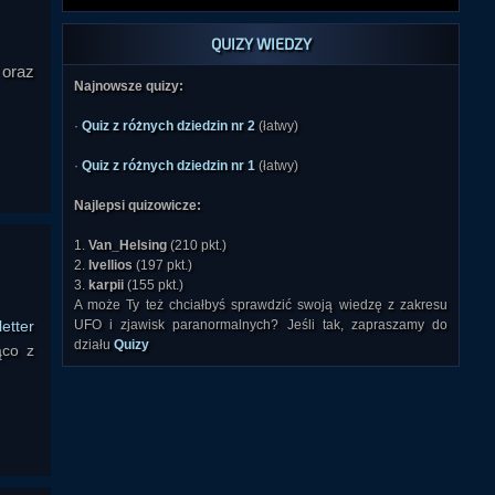
QUIZY WIEDZY
 oraz
Najnowsze quizy:
·
Quiz z różnych dziedzin nr 2
(łatwy)
·
Quiz z różnych dziedzin nr 1
(łatwy)
Najlepsi quizowicze:
1.
Van_Helsing
(210 pkt.)
2.
Ivellios
(197 pkt.)
3.
karpii
(155 pkt.)
A może Ty też chciałbyś sprawdzić swoją wiedzę z zakresu
etter
UFO i zjawisk paranormalnych? Jeśli tak, zapraszamy do
działu
Quizy
ąco z