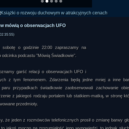
ów mówią o obserwacjach UFO
02:35:55)
ą sobotę o godzinie 22:00 zapraszamy na
o odcinka podcastu "Mówią Świadkowie".
znamy garść relacji o obserwacjach UFO i
nych z tym fenomenem. Zdarzenia będą jedne mniej a inne bar
w paru przypadkach świadkowie zaobserwowali zachowanie obi
zenie z jakiegoś rodzaju portalem lub statkiem-matką, w stronę kt
erwowane przedmioty.
, że jeden z rozmówców telefonicznych prosił o zmianę barwy gło
 to jakoś mocno na zrozumiałość jego wypowiedzi, to jednak słuc