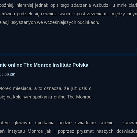
później, niemniej jednak opis tego zdarzenia wzbudził u mnie ciar
zmówca podzieli się również swoimi spostrzeżeniami, między inny
relacji usłyszanych we wcześniejszych odcinkach.
ie online The Monroe Institute Polska
02:09:39)
orek miesiąca, a to oznacza, że już dziś o
się na kolejnym spotkaniu online The Monroe
tem głównym spotkania będzie świadome śnienie - zarów
dań Instytutu Monroe jak i poprzez pryzmat naszych doświadc