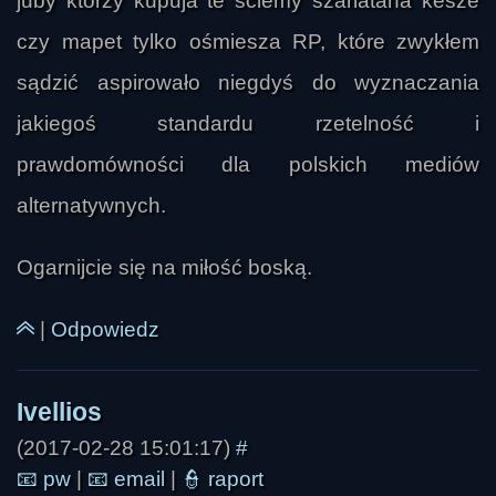
juby którzy kupuja te ściemy szarlatana kesze
czy mapet tylko ośmiesza RP, które zwykłem
sądzić aspirowało niegdyś do wyznaczania
jakiegoś standardu rzetelność i
prawdomówności dla polskich mediów
alternatywnych.
Ogarnijcie się na miłość boską.
|
Odpowiedz
(2017-02-28 15:01:17)
#
📧
pw
|
📧
email
|
👮
raport