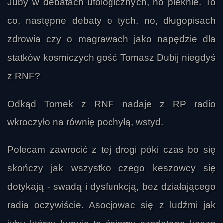
Juby w debatach ufologicznych, no pieknie. To
co, następne debaty o tych, no, długopisach
Jaknajlepiej
zdrowia czy o magrawach jako napędzie dla
statków kosmiczych gość Tomasz Dubij niegdyś
z RNF?
Odkąd Tomek z RNF nadaje z RP radio
wkroczyło na równię pochyłą, wstyd.
Polecam zawrocić z tej drogi póki czas bo się
skończy jak wszystko czego keszowcy się
dotykają - swadą i dysfunkcją, bez działającego
radia oczywiście. Asocjowac się z ludźmi jak