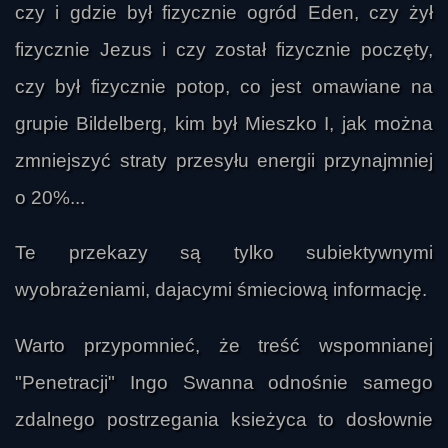
czy i gdzie był fizycznie ogród Eden, czy żył
kolejne poziomy inteligencji, aż do nadrzędnego 
źródła, z którym wszystkie istoty są powiązane. 
fizycznie Jezus i czy został fizycznie poczęty,
Ziemia miała być miejscem, gdzie zbiera się 
czy był fizycznie potop, co jest omawiane na
doświadczenie emocjonalne i duchowe, a 
grupie Bildelberg, kim był Mieszko I, jak można
przyszłość ludzkości zależy od tego, czy uda się 
przejść od konsumpcji, manipulacji i 
zmniejszyć straty przesyłu energii przynajmniej
ograniczenia ku większej świadomości i bardziej 
o 20%...
zrównoważonemu rozwojowi. Pojawiła się też 
sugestia, że w odleglejszej przyszłości ludzkość 
Te przekazy są tylko subiektywnymi
może wejść w nową fazę kontaktu z innymi 
wyobrażeniami, dajacymi śmieciową informację.
cywilizacjami i utracić część obecnych 
ograniczeń.

Warto przypomnieć, że treść wspomnianej
Sebastian p-ń
"Penetracji" Ingo Swanna odnośnie samego
W audycji nie unikali także wątków religijnych i 
demonicznych. Rozważano hipotezę, że religie 
zdalnego postrzegania ksieżyca to dosłownie
mogły zostać w jakimś stopniu ukształtowane 