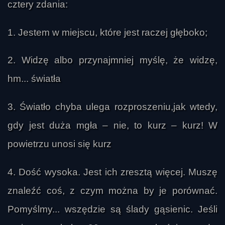
cztery zdania:
przez inteligencje niefizyczne lub przez system 
kontroli nad człowiekiem. Channelingi 
1. Jestem w miejscu, które jest raczej głęboko;
potraktowano bardzo ostrożnie: część 
uczestników uznawała je za źródło czasem 
2. Widzę albo przynajmniej myślę, że widzę,
użytecznych, ale często niejednoznacznych i 
hm... światła
mylących przekazów, inni widzieli w nich przede 
wszystkim produkt ludzkiego umysłu albo efekt 
3. Światło chyba ulega rozproszeniu,jak wtedy,
działań bardziej przyziemnych, być może nawet 
technologicznych. Zwracano uwagę, że 
gdy jest duża mgła – nie, to kurz – kurz! W
przekazy z „drugiej strony” zwykle są ogólne, 
powietrzu unosi się kurz
eklektyczne i mało zaskakujące, przez co łatwo 
zbzdzislaw
budzą podejrzenie, że nie pochodzą z żadnej 
4. Dość wysoka. Jest ich zresztą więcej. Muszę
wyraźnie odrębnej cywilizacji, lecz z mieszanki 
znaleźć coś, z czym można by je porównać.
ludzkich wyobrażeń, podświadomości i wpływów 
niefizycznych.

Pomyślmy... wszędzie są ślady gąsienic. Jeśli