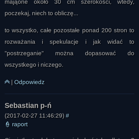
mająone około 30 cm szerokości, wtedy,
W kilku miejscach powracał też temat strachu 
poczekaj, niech to obliczę...
jako najważniejszej przeszkody w kontakcie z 
inną rzeczywistością. Mówiono, że osoby 
to wszystko, całe pozostałe ponad 200 stron to
zaczynające doświadczenia poza ciałem często 
przeżywają lęk, ale z czasem uczą się go 
rozważania i spekulacje i jak widać to
kontrolować, a nawet przekraczać. Pojawiły się 
"postrzeganie" można dopasować do
też techniki rozpoznawania snu i rzeczywistości: 
wszystkego i niczego.
sprawdzanie zegarka, obserwowanie dłoni, 
przyglądanie się detalom otoczenia, pytania 
|
Odpowiedz
Szarak
zadawane w intencji przed snem. Uznano, że 
początkowe koszmary, paraliże i wrażenie 
zagrożenia są częścią nauki, natomiast bardziej 
zaawansowane doświadczenia prowadzą do 
(2017-02-27 11:46:29)
#
poczucia pomocy, przewodnictwa i większego 
👮
raport
zaufania do samego siebie.
