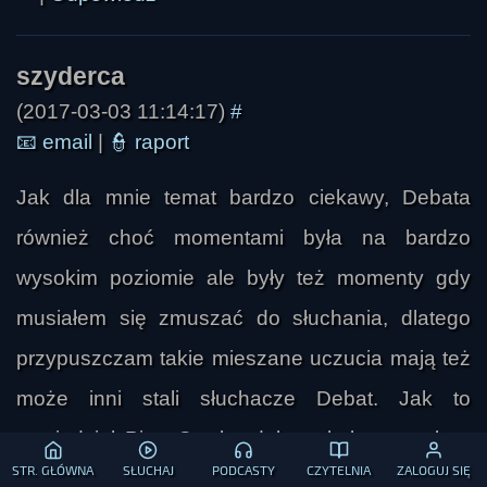
(2017-03-03 11:14:17)
#
📧
email
|
👮
raport
Jak dla mnie temat bardzo ciekawy, Debata
również choć momentami była na bardzo
wysokim poziomie ale były też momenty gdy
musiałem się zmuszać do słuchania, dlatego
przypuszczam takie mieszane uczucia mają też
może inni stali słuchacze Debat. Jak to
powiedział Piotr C taka debata była potrzebna
STR. GŁÓWNA
SŁUCHAJ
PODCASTY
CZYTELNIA
ZALOGUJ SIĘ
ale czegoś w niej zabrakło jak pisze Sebastian