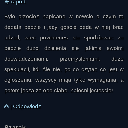
👮
raport
inteligencjami sprzyja rozwojowi świadomości. 
Odpowiedzi były zasadniczo zgodne: taki 
Bylo przeciez napisane w newsie o czym ta
kontakt może być pomocny, jeśli człowiek 
debata bedzie i jacy goscie beda w niej brac
wrekin
zachowa czyste intencje, nie ulegnie manipulacji 
i będzie kierował uwagę ku sobie, a nie tylko ku 
udzial, wiec powinienes sie spodziewac ze
zewnętrznym przekazom. Rozwój świadomości 
bedzie duzo dzielenia sie jakimis swoimi
przedstawiano jako wybór między życiem w 
doswiadczeniami, przemysleniami, duzo
ograniczeniu a drogą ku „powrotowi do domu”, 
spekulacji, itd. Ale nie, po co czytac co jest w
czyli ku większej jedności z tym, co nadrzędne 
wobec człowieka. W takim ujęciu UFO, OOBE, 
ogloszeniu, wszyscy maja tylko wymagania, a
sny i channelingi są nie tyle osobnymi 
potem jecza ze eee slabe. Zalosni jestescie!
zjawiskami, ile różnymi przejawami tej samej 
szerzej rozumianej rzeczywistości, w której 
Lone Jack
|
Odpowiedz
człowiek może uczestniczyć jako obserwator, 