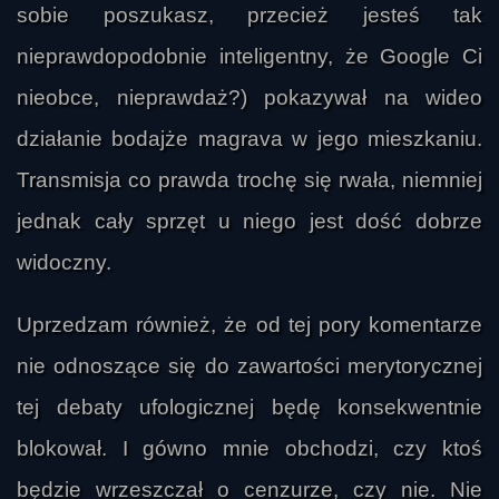
sobie poszukasz, przecież jesteś tak
nieprawdopodobnie inteligentny, że Google Ci
nieobce, nieprawdaż?) pokazywał na wideo
działanie bodajże magrava w jego mieszkaniu.
jaknajlepiej_ma_rację
Transmisja co prawda trochę się rwała, niemniej
jednak cały sprzęt u niego jest dość dobrze
widoczny.
Uprzedzam również, że od tej pory komentarze
nie odnoszące się do zawartości merytorycznej
tej debaty ufologicznej będę konsekwentnie
blokował. I gówno mnie obchodzi, czy ktoś
szyderca
będzie wrzeszczał o cenzurze, czy nie. Nie