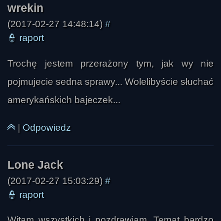
(2017-02-27 14:48:14)
#
👮
raport
Trochę jestem przerażony tym, jak wy nie
pojmujecie sedna sprawy... Wolelibyście słuchać
amerykańskich bajeczek...
|
Odpowiedz
obeman
(2017-02-27 15:03:29)
#
👮
raport
Witam wszystkich i pozdrawiam. Temat bardzo