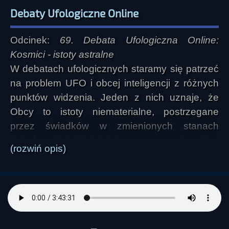
Debaty Ufologiczne Online
Odcinek:
69. Debata Ufologiczna Online:
Kosmici - istoty astralne
W debatach ufologicznych staramy się patrzeć
na problem UFO i obcej inteligencji z różnych
punktów widzenia. Jeden z nich uznaje, że
Obcy to istoty niematerialne, postrzegane
przez świadków w zmienionych stanach
świadomości. W dzisiejszym programie o tym
(rozwiń opis)
zagadnieniu porozmawiamy z ludźmi
znającymi problem patrzenia na świat od innej
strony...
Wiele mówi się o tym, że kosmici mogą być
istotami międzywymiarowymi, które w jakiś