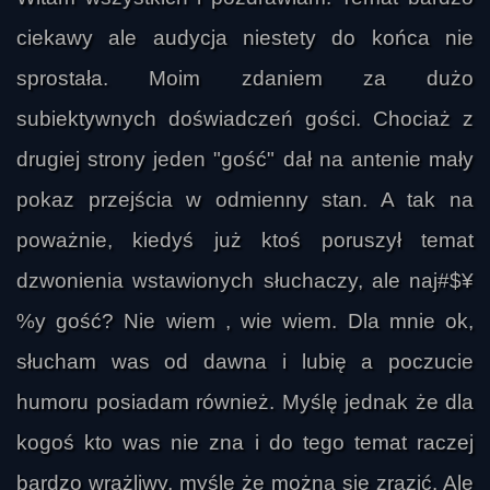
ciekawy ale audycja niestety do końca nie
sprostała. Moim zdaniem za dużo
subiektywnych doświadczeń gości. Chociaż z
drugiej strony jeden "gość" dał na antenie mały
pikwick
pokaz przejścia w odmienny stan. A tak na
poważnie, kiedyś już ktoś poruszył temat
dzwonienia wstawionych słuchaczy, ale naj#$¥
%y gość? Nie wiem , wie wiem. Dla mnie ok,
słucham was od dawna i lubię a poczucie
humoru posiadam również. Myślę jednak że dla
kogoś kto was nie zna i do tego temat raczej
bardzo wrażliwy, myślę że można się zrazić. Ale