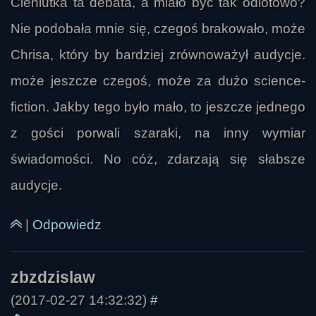
Cieniutka ta debata, a miało być tak odlotowo?
rurex
Pojawił się również wątek możliwego wpływu 
Nie podobała mnie się, czegoś brakowało, może
takich doświadczeń na psychikę i granice 
między duchowością a zaburzeniami. Jeden z 
Chrisa, który by bardziej zrównoważył audycje.
dzwoniących słuchaczy pytał o ryzyko opętania, 
może jeszcze czegoś, może za dużo science-
o związek OOBE z załamaniem psychicznym 
fiction. Jakby tego było mało, to jeszcze jednego
oraz o możliwość pomocy osobom w kryzysie. 
Odpowiedzi były wyważone: podkreślano, że 
z gości porwali szaraki, na inny wymiar
takie zjawiska wymagają ostrożności, zdrowego 
świadomości. No cóż, zdarzają się słabsze
sceptycyzmu i pracy nad sobą, ale nie są 
audycje.
automatycznie szkodliwe. Zaznaczono też, że 
wiele zależy od stanu wewnętrznego człowieka, 
|
Odpowiedz
Sebastian p-ń
jego lęków, przekonań i gotowości do 
konfrontacji z tym, co niefizyczne.

W końcowej części rozmowy uczestnicy wrócili 
(2017-02-27 14:32:32)
#
do pytania, czy kontakt z niematerialnymi 