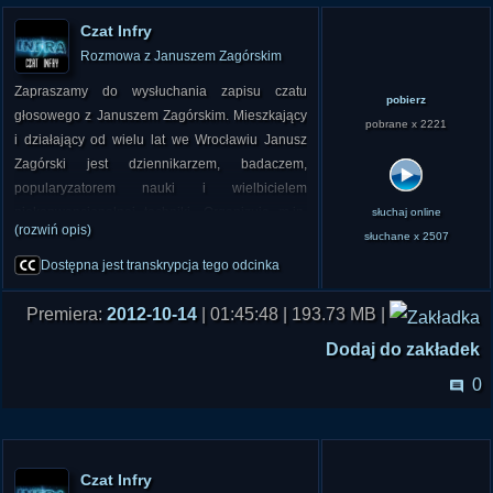
Czat Infry
Rozmowa z Januszem Zagórskim
Zapraszamy do wysłuchania zapisu czatu
pobierz
głosowego z Januszem Zagórskim. Mieszkający
pobrane x 2221
i działający od wielu lat we Wrocławiu Janusz
Zagórski jest dziennikarzem, badaczem,
popularyzatorem nauki i wielbicielem
niekonwencjonalnej techniki. Organizuje m.in.
słuchaj online
(rozwiń opis)
Forum Niekonwencjonalnych Wynalazków
słuchane x 2507
Konstrukcji i Pomysłów, UFO Forum oraz Zlot
Dostępna jest transkrypcja tego odcinka
"Harmonia Kosmosu". Janusz Zagórski przyjął
nasze zaproszenie na czata, który odbył się 14
Premiera:
2012-10-14
| 01:45:48 | 193.73 MB |
października 2012 roku w pokoju portalu Infra w
Dodaj do zakładek
serwisie Spikeria.pl
0
Czat Infry