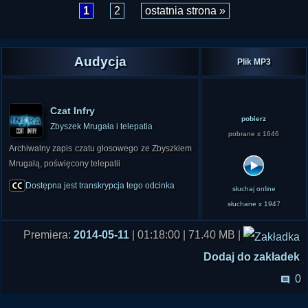
1
2
ostatnia strona »
Audycja
Plik MP3
Czat Infry
pobierz
Zbyszek Mrugała i telepatia
pobrane x 1646
Archiwalny zapis czatu głosowego ze Zbyszkiem
Mrugałą, poświęcony telepatii
Dostępna jest transkrypcja tego odcinka
słuchaj online
słuchane x 1947
Premiera:
2014-05-11
| 01:18:00 | 71.40 MB |
Dodaj do zakładek
0