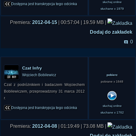
słuchaj online
Dostępna jest transkrypcja tego odcinka
słuchane x 1979
Premiera:
2012-04-15
| 00:57:04 | 19.59 MB |
Dodaj do zakładek
0
Czat Infry
Wojciech Bobilewicz
pobierz
pobrane x 1648
Czat z podróżnikiem i badaczem Wojciechem
Bobilewiczem, przeprowadzony 31 marca 2012
r.
słuchaj online
Dostępna jest transkrypcja tego odcinka
słuchane x 1762
Premiera:
2012-04-08
| 01:19:49 | 73.08 MB |
Dodaj do zakładek