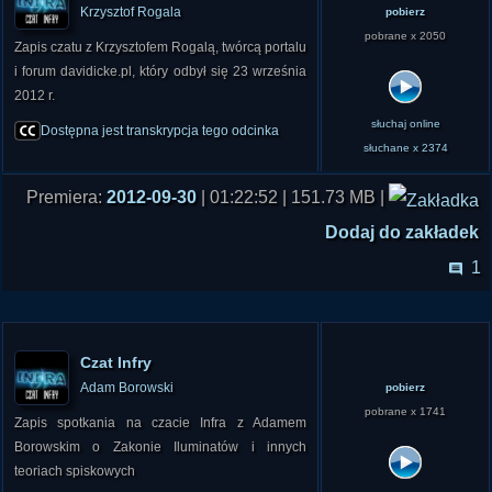
Krzysztof Rogala
pobierz
pobrane x 2050
Zapis czatu z Krzysztofem Rogalą, twórcą portalu
i forum davidicke.pl, który odbył się 23 września
2012 r.
słuchaj online
Dostępna jest transkrypcja tego odcinka
słuchane x 2374
Premiera:
2012-09-30
| 01:22:52 | 151.73 MB |
Dodaj do zakładek
1
Czat Infry
Adam Borowski
pobierz
pobrane x 1741
Zapis spotkania na czacie Infra z Adamem
Borowskim o Zakonie Iluminatów i innych
teoriach spiskowych