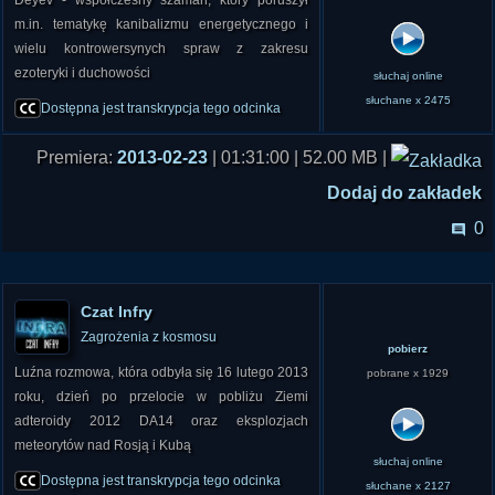
Deyev - współczesny szaman, który poruszył
m.in. tematykę kanibalizmu energetycznego i
wielu kontrowersynych spraw z zakresu
ezoteryki i duchowości
słuchaj online
słuchane x 2475
Dostępna jest transkrypcja tego odcinka
Premiera:
2013-02-23
| 01:31:00 | 52.00 MB |
Dodaj do zakładek
0
Czat Infry
Zagrożenia z kosmosu
pobierz
Luźna rozmowa, która odbyła się 16 lutego 2013
pobrane x 1929
roku, dzień po przelocie w pobliżu Ziemi
adteroidy 2012 DA14 oraz eksplozjach
meteorytów nad Rosją i Kubą
słuchaj online
Dostępna jest transkrypcja tego odcinka
słuchane x 2127