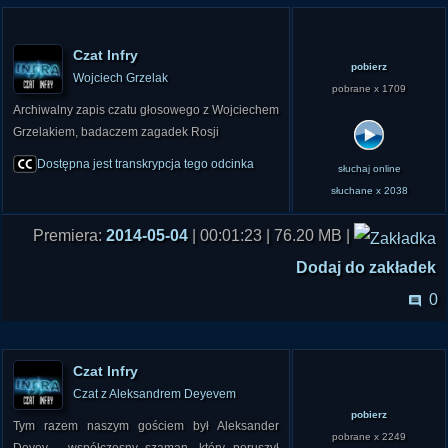
Czat Infry
pobierz
Wojciech Grzelak
pobrane x 1709
Archiwalny zapis czatu głosowego z Wojciechem
Grzelakiem, badaczem zagadek Rosji
Dostępna jest transkrypcja tego odcinka
słuchaj online
słuchane x 2038
Premiera:
2014-05-04
| 00:01:23 | 76.20 MB |
Dodaj do zakładek
0
Czat Infry
Czat z Aleksandrem Deyevem
pobierz
Tym razem naszym gościem był Aleksander
pobrane x 2249