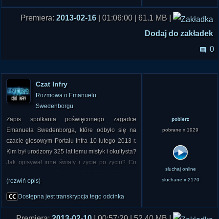
Premiera:
2013-02-16
| 01:06:00 | 61.1 MB |
Dodaj do zakładek
0
Czat Infry
Rozmowa o Emanuelu
Swedenborgu
Zapis spotkania poświęconego zagadce
pobierz
Emanuela Swedenborga, które odbyło się na
pobrane x 1929
czacie głosowym Portalu Infra 10 lutego 2013 r.
Kim był urodzony 325 lat temu mistyk i okultysta?
Jak opisywał inne światy i życie po życiu? Co
słuchaj online
mówił o życiu w kosmosie? I dlaczego wciąż
słuchane x 2170
(rozwiń opis)
fascynuje? Na pytania odpowiadał współtwórca
Infry, Piotr Cielebiaś
Dostępna jest transkrypcja tego odcinka
Premiera:
2013-02-10
| 00:57:20 | 52.40 MB |