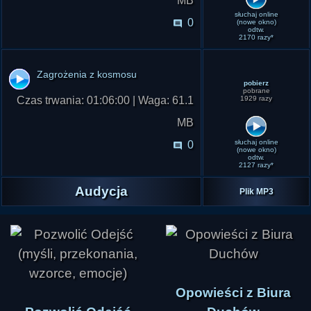
MB
słuchaj online
0
(nowe okno)
odtw.
2170 razy*
Zagrożenia z kosmosu
pobierz
pobrane
Czas trwania: 01:06:00 | Waga: 61.1
1929 razy
MB
słuchaj online
0
(nowe okno)
odtw.
2127 razy*
Audycja
Plik MP3
Opowieści z Biura