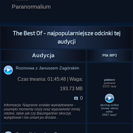
The Best Of - najpopularniejsze odcinki tej
audycji
Audycja
Plik MP3
Rozmowa z Januszem Zagórskim
Czas trwania: 01:45:48 | Waga:
pobierz
pobrane
2221 razy
193.73 MB
0
Informacja: Nagranie zostało wyedytowane -
słuchaj online
(nowe okno)
usunięto momenty ciszy oraz wypowiedzi mniej
odtw.
istotne, takie jak czy Baumgartner skoczył,
2507 razy*
wylądował i nie umarł po drodze...