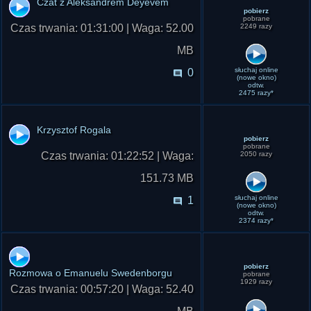
Czat z Aleksandrem Deyevem
pobierz
pobrane
Czas trwania: 01:31:00 | Waga: 52.00
2249 razy
MB
słuchaj online
0
(nowe okno)
odtw.
2475 razy*
Krzysztof Rogala
pobierz
pobrane
Czas trwania: 01:22:52 | Waga:
2050 razy
151.73 MB
słuchaj online
1
(nowe okno)
odtw.
2374 razy*
pobierz
Rozmowa o Emanuelu Swedenborgu
pobrane
1929 razy
Czas trwania: 00:57:20 | Waga: 52.40