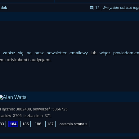
 ale w sobie. Uznał, że
adek
12
|
Wszystkie odcinki teg
iowym DNA. Czy kosmici
ł "stworzony" i powołany
echaria Sitchin i wielu
ikało z ich analiz? Czy
 do życia Homo sapiens?
ś
zapisz się na nasz newsletter emailowy
lub
włącz powiadomie
ogiczne?
mi artykułami i audycjami.
órej niewiele brakowało,
k kto woli, reptilianie...
żyje kilkadziesiąt innych
cję. Co takiego sprawiło,
większy mózg...?
i łącznie: 3882488, odtworzeń: 5366725
 domniemanych Obcych to
astów: 3706, liczba stron: 371
ie działa tak samo, czy
83
184
185
186
187
ostatnia strona »
ko obcych, lecz dziecię