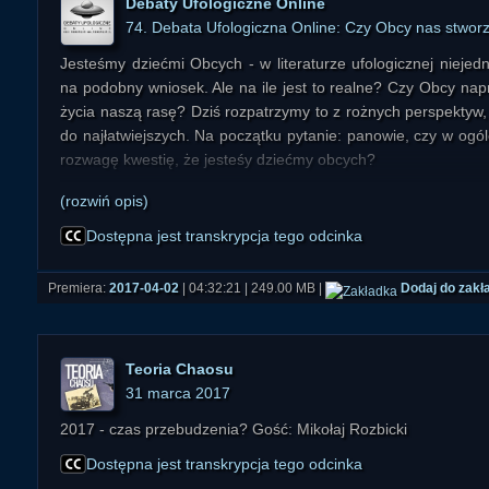
Debaty Ufologiczne Online
74. Debata Ufologiczna Online: Czy Obcy nas stworz
Jesteśmy dziećmi Obcych - w literaturze ufologicznej niejed
na podobny wniosek. Ale na ile jest to realne? Czy Obcy na
życia naszą rasę? Dziś rozpatrzymy to z rożnych perspektyw,
do najłatwiejszych. Na początku pytanie: panowie, czy w o
rozwagę kwestię, że jesteśy dziećmy obcych?
(rozwiń opis)
Dr Francis Crick - noblista, współodkrywca struktury przestr
życie na Ziemi nie mogło narodzić się w sposób natural
Dostępna jest transkrypcja tego odcinka
przykłady. Twierdził jednak, że możemy być pokłosiem
panspermii". Co takiego miał na myśli i czym różni się ona od
Premiera:
2017-04-02
| 04:32:21 | 249.00 MB |
Dodaj do zakł
Dr Milton Wainwright to jedna z osób popierających nie tylko 
kierowanej panspermii. Kilka lat temu zelektrywował świat
Teoria Chaosu
znalazł w kosmosie coś wyglądającego jak "kapsułki z mater
31 marca 2017
dalej z jego odkryciami? Czy jakaś cywilizacja rzeczywiście
życia?
2017 - czas przebudzenia? Gość: Mikołaj Rozbicki
Dostępna jest transkrypcja tego odcinka
Parę lat temu dr Paul Davies - znany fizyk angielski i popularyz