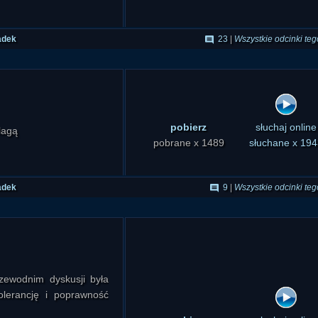
mi taki ważny i pełni tak
adek
23
|
Wszystkie odcinki teg
rykanie przygotowują się
am byli?
dzianych na Księżycu?
edzieć Buzz Aldrin. Czy
cowe światła", które od
pobierz
słuchaj online
flagą
pobrane x 1489
słuchane x 194
ycowej muzyce" słyszanej
adek
9
|
Wszystkie odcinki teg
e i budzące dreszcze
istniejąycch na Księżycu
 ziemskie megality. Czy
zewodnim dyskusji była
olerancję i poprawność
jące struktury - słynne
omantyczna legenda albo