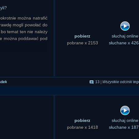
yli?
nokrotnie można natrafić
prawdę mogli powołać do
 bo temat ten nie należy
pobierz
słuchaj online
góle można poddawać pod
pobrane x 2153
słuchane x 426
zennej DNA twierdził, że
ny. Dawał na to liczne
 projektu "kierowanej
 zwykłej panspermii?
adek
13
|
Wszystkie odcinki teg
teorię panspermii, ale i
 nauki twierdzeniem, że
iałem biologicznym". Co
 mogłaby być eksporterem
pobierz
słuchaj online
pobrane x 1418
słuchane x 187
ator nauki stwierdził, że