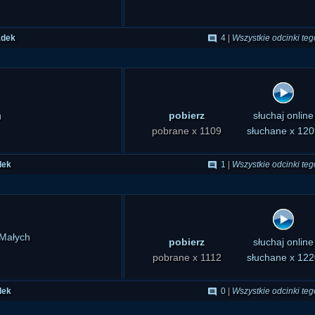
ęku. Niestety, program
rii, więc musieliśmy się
adek
4
|
Wszystkie odcinki teg
 Usterki nie wpłynęły
pobierz
słuchaj online
u
pobrane x 1109
słuchane x 120
dek
1
|
Wszystkie odcinki teg
 Małych
pobierz
słuchaj online
pobrane x 1112
słuchane x 122
dek
0
|
Wszystkie odcinki teg