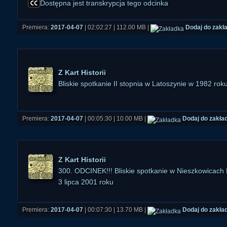
niestrawne...
Dostępna jest transkrypcja tego odcinka
Przepraszamy za nieco słabszą niż normalnie jakość dźwi
zapisujący "na boku" głosy rozmówców bez podkładu uległ awa
Premiera:
2017-04-07
| 02:02:27 | 112.00 MB |
Dodaj do zakł
posiłkować zapasowym nagraniem z MP3 Skype Recordera.
jednak na zrozumiałość wypowiedzi uczestników audycji
Z Kart Historii
Bliskie spotkanie II stopnia w Latoszynie w 1982 rok
Premiera:
2017-04-07
| 00:05:30 | 10.00 MB |
Dodaj do zakła
Z Kart Historii
300. ODCINEK!!! Bliskie spotkanie w Nieszkowicach
3 lipca 2001 roku
Premiera:
2017-04-07
| 00:07:30 | 13.70 MB |
Dodaj do zakła