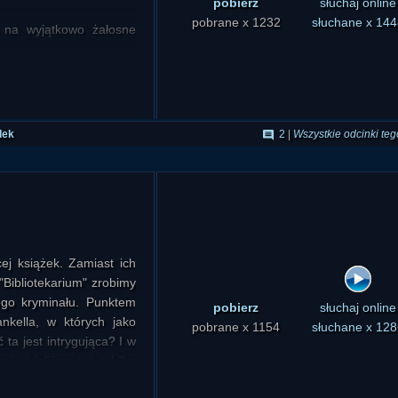
pobierz
słuchaj online
pobrane x 1232
słuchane x 144
u na wyjątkowo żałosne
 Rzeczywiście, japońska
strzeni pod powierzchnią
Obcych odwiedzających
dek
2
|
Wszystkie odcinki teg
a mówi: "nie ma po co".
e jest miejscem zbyt
cej książek. Zamiast ich
Bibliotekarium" zrobimy
iczna
ego kryminału. Punktem
pobierz
słuchaj online
nkella, w których jako
pobrane x 1154
słuchane x 128
ta jest intrygująca? I w
owadzący debatę
iedzieliśmy też o kilku
malium, współprowadzący
j były po prostu głupie i