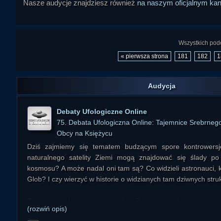
Nasze audycje znajdziesz również
na naszym oficjalnym ka
Wszystkich podc
« pierwsza strona
181
182
1
Audycja
Debaty Ufologiczne Online
75. Debata Ufologiczna Online: Tajemnice Srebrneg
Obcy na Księżycu
Dziś zajmiemy się tematem budzącym spore kontrowersj
naturalnego satelity Ziemi mogą znajdować się ślady p
kosmosu? A może nadal oni tam są? Co widzieli astronauci, k
Glob? I czy wierzyć w historie o widzianych tam dziwnych stru
Zacznijmy od samego początku. Czy to prawda, że przez w
(rozwiń opis)
Ksieżyc jest zamieszkały? Dlaczego tak sądzono? I dlaczego