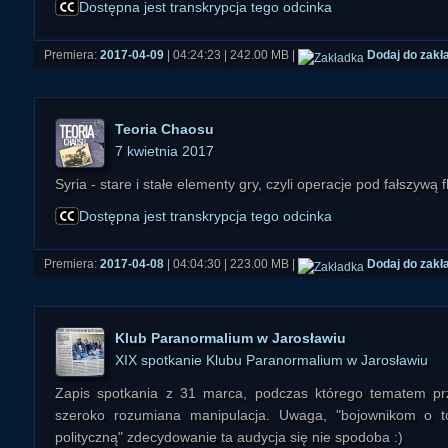
najsilniejsze pod koniec XIX w.? Dlaczego Księżyc jest dla Zie
Dostępna jest transkrypcja tego odcinka
ważną rolę w kulturze?
Premiera:
2017-04-09
| 04:24:23 | 242.00 MB |
Dodaj do zakł
Księżyc stał się tematem numer 1, kiedy okazało się, że Ame
do wyprawy na naturalnego satelitę Ziemi. Czy rzeczywiście t
Teoria Chaosu
Co mówili astronauci Apollo 11 o dziwnych rzeczach wi
7 kwietnia 2017
Szczególnie wiele teorii krążyło wokół tego, co miał powi
rzeczywiście natknęli się oni na UFO czy raczej na "księży
Syria - stare i stałe elementy gry, czyli operacje pod fałszywą 
dekad zastanawiają astronomów?
Dostępna jest transkrypcja tego odcinka
Jeszcze przed misją Apollo 11 pojawiły się wzmianki o "księż
Premiera:
2017-04-08
| 04:04:30 | 223.00 MB |
Dodaj do zakł
przez amerykańskich kosmonautów. Czym było to dziwn
zjawisko?
W sieci krążą dwie popularne teorie spisku. Pierwsza mówi o 
Klub Paranormalium w Jarosławiu
ruinach - pozostałościach budowli przypominających niekiedy
XIX spotkanie Klubu Paranormalium w Jarosławiu
rzeczywiście tam są?
Zapis spotkania z 31 marca, podczas którego tematem pr
szeroko rozumiana manipulacja. Uwaga, "bojownikom o t
Druga opcja zakłada, że na Księżycu wciąż obecne są działa
polityczną" zdecydowanie ta audycja się nie spodoba :)
"szklane miasta", o których pisał Hoagland. Czy to tylko r