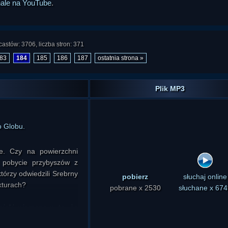
nale na YouTube
.
astów: 3706, liczba stron: 371
83
184
185
186
187
ostatnia strona »
Plik MP3
o Globu.
e. Czy na powierzchni
o pobycie przybyszów z
tórzy odwiedzili Srebrny
pobierz
słuchaj online
kturach?
pobrane x 2530
słuchane x 674
ieki wierzono w to, że
 przekonanie o tym było