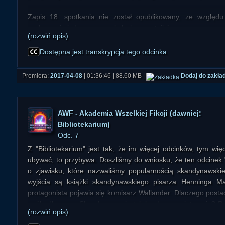
naiwna teoria spisku?
Zapis 18. spotkania nie został opublikowany, ze względ
zachowanie jednego z przybyłych uczestników
Jedna z teorii spisku mówi, że Księżyc jest pusty w środku.
(rozwiń opis)
sonda potwierdziła istnienie tzw. Lunar Pits - pustych prze
Dostępna jest transkrypcja tego odcinka
naszego satelity. Czy mogą one być bazą wypadową dla 
Ziemię? Hipoteza ta brzmi dla wielu rozsądnie...
Premiera:
2017-04-08
| 01:36:46 | 88.60 MB |
Dodaj do zakła
Dlaczego dziś nie odwiedza się Księżyca? Oficjalna wersj
Teoria spiskowa stwierdza zaś: "Jest on pod czyjąś kontrolą".
AWF - Akademia Wszelkiej Fikcji (dawniej:
Czy Księżyc nadaje się na bazę dla ludzi, czy moż
Bibliotekarium)
niebezpiecznym i niestabilnym?
Odc. 7
Z "Bibliotekarium" jest tak, że im więcej odcinków, tym wię
W debacie udział wzięli:
ubywać, to przybywa. Doszliśmy do wniosku, że ten odcinek "
Arkadiusz Kocik, warm-maz-grupa-ufologiczn... Grupa Ufolog
o zjawisku, które nazwaliśmy popularnością skandynawski
Chris Miekina, www.nowaatlantyda.com/">N... Atlantyda
wyjścia są książki skandynawskiego pisarza Henninga Ma
Marek Marcinkowski, astronom
protagonista pojawia się komisarz Wallander. Dlaczego postać 
Piotr Cielebiaś, www.nieznanyswiat.pl/">Ni... Świat, współpr
ogóle dlaczego Skandynawowie tak bardzo nas intrygują? Pow
Marek Sęk "Ivelios", www.paranormalium.pl/">Ra... Paranor
(rozwiń opis)
filmach, które okazały się przebojami, a w wersji amerykańskie
i opiekun techniczny debaty