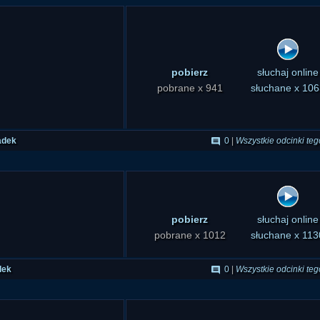
pobierz
słuchaj online
pobrane x 941
słuchane x 106
adek
0
|
Wszystkie odcinki teg
pobierz
słuchaj online
pobrane x 1012
słuchane x 113
dek
0
|
Wszystkie odcinki teg