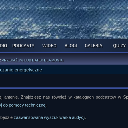
DIO
PODCASTY
WIDEO
BLOGI
GALERIA
QUIZY
ROGRAM NA NAJBLIŻSZY TYDZIEŃ
WYPRÓBUJ NASZE OFICJALNE APLIKACJE
:
PRZEKAŻ 1% LUB DATEK DLA MONIKI
ĄŻKI AUTORSTWA
A. MIAZGI
I
D. TRELI
ANORMALNEGO BLOGA
I POCZUJ SIĘ JAK REDAKTOR
 antenie. Znajdziesz nas również w katalogach podcastów w Spo
yj do pomocy technicznej
.
 będzie
zaawansowana wyszukiwarka audycji
.