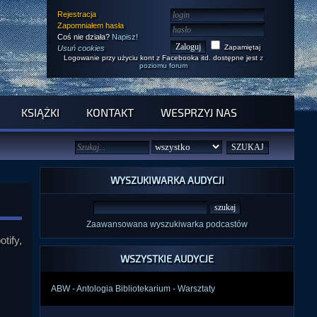
Rejestracja
Zapomniałem hasła
Coś nie działa?
Napisz!
Zapamiętaj
Usuń cookies
Logowanie przy użyciu kont z Facebooka itd. dostępne jest
z
poziomu forum
KSIĄŻKI
KONTAKT
WESPRZYJ NAS
WYSZUKIWARKA AUDYCJI
Zaawansowana wyszukiwarka podcastów
tify,
WSZYSTKIE AUDYCJE
ABW - Antologia Bibliotekarium - Warsztaty