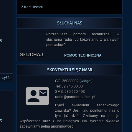
Z Kart Historii
SŁUCHAJ NAS
Potrzebujesz pomocy technicznej w
słuchaniu radia lub korzystaniu z archiwum
8
SŁUCHAJ
podcastów?
POMOC TECHNICZNA
SKONTAKTUJ SIĘ Z NAMI
o cyklu
GG: 36088002 (
widget
)
Tel: 32 746 00 08
SMS: 530 620 493
radio@paranormalium.pl
Byłeś świadkiem zagadkowego
zjawiska? Jeśli tak, poinformuj nas o
tym już dziś! Czekamy na relacje
5
współczesne oraz z lat ubiegłych. Na życzenie świadka
zapewniamy pełną anonimowość!