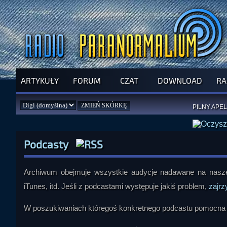
ARTYKUŁY
FORUM
CZAT
DOWNLOAD
RA
SPRAWDŹ P
JUŻ DZIŚ 
PILNY APEL
NOWE KSI
ZAŁOŻ
PAR
Podcasty
Archiwum obejmuje wszystkie audycje nadawane na naszej
iTunes, itd. Jeśli z podcastami występuje jakiś problem,
zajrz
W poszukiwaniach któregoś konkretnego podcastu pomocna