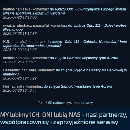
Ivellios
napisał(a) komentarz
do audycji
Odc. 60 - Przybysze z innego świata.
Bliskie spotkania z dziwnymi istotami
2026-07-20 13:13:00
uważny słuchacz
napisał(a) komentarz
do audycji
Odc. 111 - Dzieci wobec
Nieznanego
2026-07-03 18:15:37
K.R.
napisał(a) komentarz
do audycji
Odc. 113 - Gajówka Kaczenica i inne
tajemnice. Paranormalna spowiedź
2026-06-29 22:13:07
Ivellios
napisał(a) komentarz
do zdjęcia
Samolot wojskowy typu Aurora
2026-06-26 13:38:05
Hekatomb
napisał(a) komentarz
do zdjęcia
Zdjęcie z Baszty Maślankowej w
Malborku
2026-06-26 12:45:22
Hej
napisał(a) komentarz
do zdjęcia
Samolot wojskowy typu Aurora
2026-06-26 12:40:44
Pokaż 60 najnowszych komentarzy
MY lubimy ICH, ONI lubią NAS -
nasi partnerzy,
współpracownicy i zaprzyjaźnione serwisy