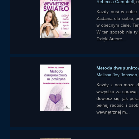
Rebecca Campbell
, 
Każdy nosi w sobie 
Zadania dla siebie, 
w obecnym ciele. Ter
W ten sposób nie tyl
Dzięki Autorc...
Metoda dwupunktowa
Melissa Joy Jonsson
Każdy z nas może do
wszystko za sprawą me
dowiesz się, jak por
pełnej radości i osob
wewnętrznej m...