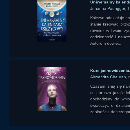
Uniwersalny kalenda
Johanna Paungger, 
Księżyc oddziałuje n
stanie kreować przyp
również w Twoim życi
codzienność i nauczy
Autorom dowie...
Kurs jasnowidzenia
Alexandra Chauran
, 
Czasami śnią się nam
co porusza jakąś de
dochodzimy do wnio
świadczyć o działan
zdolnością dostrzegani