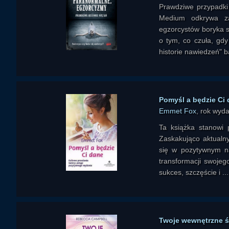
Prawdziwe przypadk
Medium odkrywa z
egzorcystów boryka s
o tym, co czuła, gd
historie nawiedzeń" b
Pomyśl a będzie Ci
Emmet Fox
, rok wyd
Ta książka stanowi 
Zaskakująco aktualny
się w pozytywnym na
transformacji swojeg
sukces, szczęście i ...
Twoje wewnętrzne świ