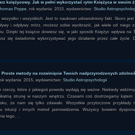
rz księżycowy. Jak w pełni wykorzystać rytm Księżyca w swoim ż
Thomas Poppe
, rok wydania: 2015, wydawnictwo:
Studio Astropsycholog
a wszystko i wszystkich. Jest to naukowo udowodniony fakt. Skoro jest
ływy i odpływy mórz, możesz sobie wyobrazić, jak wiele od niego z
u. Dzięki tej książce dowiesz się, w jaki sposób Księżyc wpływa na 
sz się świadomie wykorzystywać jego działanie przez całe życie. D
. Proste metody na rozwinięcie Twoich nadprzyrodzonych zdolnoś
rok wydania: 2015, wydawnictwo:
Studio Astropsychologii
 rzeczy, które z jakiegoś powodu wydają się ważne. Niekiedy widzimy
likatną strunę w naszym wnętrzu. Czasami coś dostrzegamy kątem 
sku, że nam się tylko zdawało. Wszystkie przytoczone przykłady
iu intuicji i innych metod jasnowidzenia. Wszyscy bowiem dyspon
a tego, ...