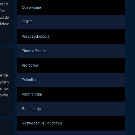
mach.
Odżywianie
ów i
wiada
OOBE
dziwe
Parapsychologia
Planeta Ziemia
Proroctwa
enia.
Psionika
yjący
konać
Psychologia
owie,
Radiestezja
Rozw&oacute;j duchowy