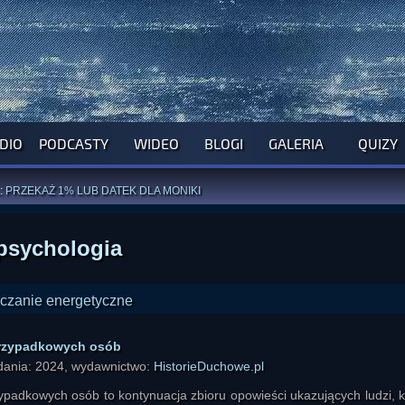
DIO
PODCASTY
WIDEO
BLOGI
GALERIA
QUIZY
ROGRAM NA NAJBLIŻSZY TYDZIEŃ
WYPRÓBUJ NASZE OFICJALNE APLIKACJE
:
PRZEKAŻ 1% LUB DATEK DLA MONIKI
ĄŻKI AUTORSTWA
A. MIAZGI
I
D. TRELI
ANORMALNEGO BLOGA
I POCZUJ SIĘ JAK REDAKTOR
psychologia
przypadkowych osób
ydania: 2024, wydawnictwo:
HistorieDuchowe.pl
ypadkowych osób to kontynuacja zbioru opowieści ukazujących ludzi, k