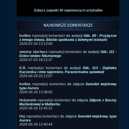
Zobacz zajawki 40 najnowszych artykułów
NAJNOWSZE KOMENTARZE
Ivellios
napisał(a) komentarz
do audycji
Odc. 60 - Przybysze
z innego świata. Bliskie spotkania z dziwnymi istotami
2026-07-20 13:13:00
uważny słuchacz
napisał(a) komentarz
do audycji
Odc. 111 -
Dzieci wobec Nieznanego
2026-07-03 18:15:37
K.R.
napisał(a) komentarz
do audycji
Odc. 113 - Gajówka
Kaczenica i inne tajemnice. Paranormalna spowiedź
2026-06-29 22:13:07
Ivellios
napisał(a) komentarz
do zdjęcia
Samolot wojskowy
typu Aurora
2026-06-26 13:38:05
Hekatomb
napisał(a) komentarz
do zdjęcia
Zdjęcie z Baszty
Maślankowej w Malborku
2026-06-26 12:45:22
Hej
napisał(a) komentarz
do zdjęcia
Samolot wojskowy typu
Aurora
2026-06-26 12:40:44