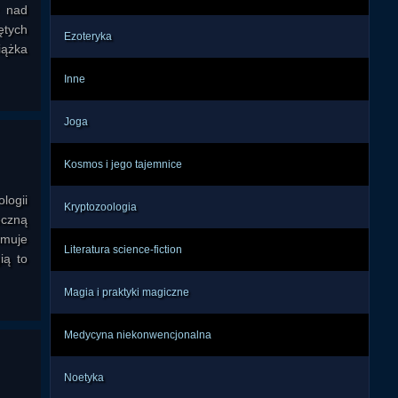
y nad
ętych
Ezoteryka
iążka
Inne
Joga
Kosmos i jego tajemnice
ogii
Kryptozoologia
eczną
imuje
Literatura science-fiction
ią to
Magia i praktyki magiczne
Medycyna niekonwencjonalna
Noetyka