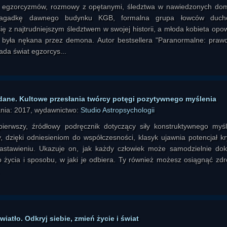
i egzorcyzmów, rozmowy z opętanymi, śledztwa w nawiedzonych do
agadkę dawnego budynku KGB, formalna grupa łowców duch
ię z najtrudniejszym śledztwem w swojej historii, a młoda kobieta opo
y była nękana przez demona. Autor bestsellera "Paranormalne: praw
ada świat egzorcys...
 dane. Kultowe przesłania twórcy potęgi pozytywnego myślenia
ania: 2017, wydawnictwo:
Studio Astropsychologii
pierwszy, źródłowy podręcznik dotyczący siły konstruktywnego myśl
, dzięki odniesieniom do współczesności, klasyk ujawnia potencjał kr
stawieniu. Ukazuje on, jak każdy człowiek może samodzielnie do
o życia i sposobu, w jaki je odbiera. Ty również możesz osiągnąć zdr
atło. Odkryj siebie, zmień życie i świat