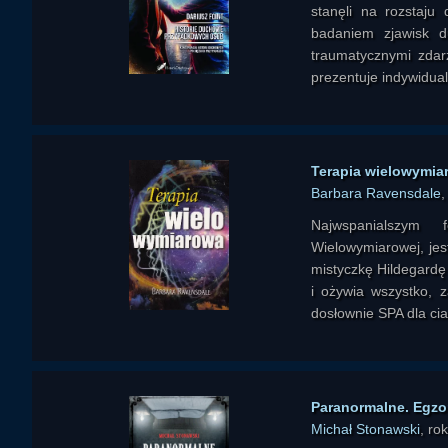
stanęli na rozstaju
badaniem zjawisk d
traumatycznymi zdar
prezentuje indywidual
Terapia wielowymia
Barbara Ravensdale
,
Najwspanialszym 
Wielowymiarowej, jes
mistyczkę Hildegardę
i ożywia wszystko, 
dosłownie SPA dla ciał
Paranormalne. Egz
Michał Stonawski
, ro