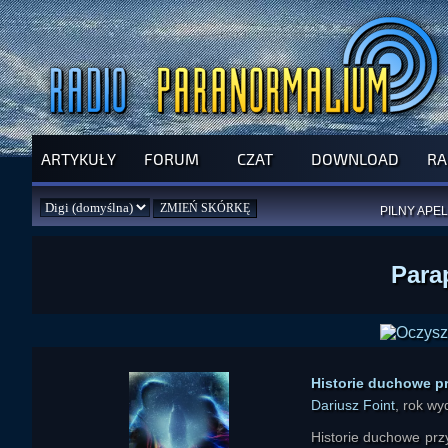
ARTYKUŁY
FORUM
CZAT
DOWNLOAD
RA
SPRAWDŹ P
JUŻ DZIŚ 
PILNY APEL
NOWE KSI
ZAŁOŻ
PAR
Para
Historie duchowe 
Dariusz Foint
, rok w
Historie duchowe prz