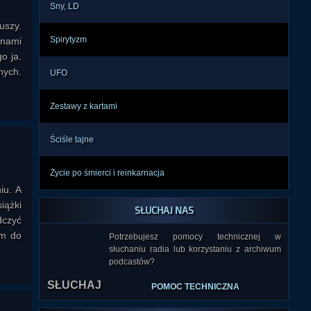
Sny, LD
uszy.
Spirytyzm
inami
o ja.
nych.
UFO
Zestawy z kartami
Ściśle tajne
Życie po śmierci i reinkarnacja
iu. A
iążki
SŁUCHAJ NAS
dczyć
em do
Potrzebujesz pomocy technicznej w
słuchaniu radia lub korzystaniu z archiwum
podcastów?
SŁUCHAJ
POMOC TECHNICZNA