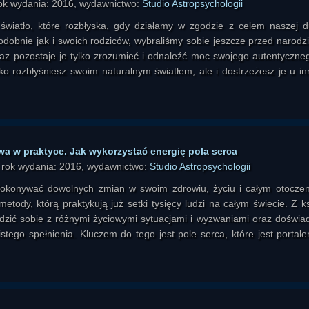
rok wydania: 2016, wydawnictwo:
Studio Astropsychologii
światło, które rozbłyska, gdy działamy w zgodzie z celem naszej d
podobnie jak i swoich rodziców, wybraliśmy sobie jeszcze przed narodz
az pozostaje je tylko zrozumieć i odnaleźć moc swojego autentyczneg
ko rozbłyśniesz swoim naturalnym światłem, ale i dostrzeżesz je u in
 w praktyce. Jak wykorzystać energię pola serca
, rok wydania: 2016, wydawnictwo:
Studio Astropsychologii
konywać dowolnych zmian w swoim zdrowiu, życiu i całym otoczen
tody, którą praktykują już setki tysięcy ludzi na całym świecie. Z ks
adzić sobie z różnymi życiowymi sytuacjami i wyzwaniami oraz doświa
istego spełnienia. Kluczem do tego jest pole serca, które jest portal