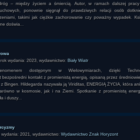
 dróg – między życiem a śmiercią. Autor, w ramach dalszej prac
uchowych, ponownie sięgnął do prawdziwych relacji osób dotkni
zeniami, takimi jak ciężkie zachorowanie czy poważny wypadek. Ks
ne doświa...
rowa
 rok wydania: 2023, wydawnictwo:
Biały Wiatr
fenomenem dostępnym w Wielowymiarach, dzięki Technol
t bezpośredni kontakt z promienistą energią, opisaną przez średniowi
 z Bingen. Hildegarda nazywała ją Viriditas, ENERGIĄ ŻYCIA, która an
zarówno w kosmosie, jak i na Ziemi. Spotkanie z promienistą energ
a i duszy...
orcyzmy
k wydania: 2021, wydawnictwo:
Wydawnictwo Znak Horyzont