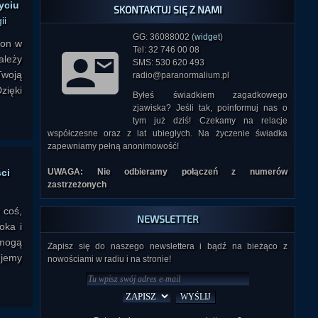
yciu
SKONTAKTUJ SIĘ Z NAMI
ii
GG: 36088002 (
widget
)
 on w
Tel: 32 746 00 08
ależy
SMS: 530 620 493
Twoją
radio@paranormalium.pl
zięki
Byłeś świadkiem zagadkowego
zjawiska? Jeśli tak, poinformuj nas o
tym już dziś! Czekamy na relacje
współczesne oraz z lat ubiegłych. Na życzenie świadka
zapewniamy pełną anonimowość!
ci
UWAGA: Nie odbieramy połączeń z numerów
zastrzeżonych
 coś,
NEWSLETTER
oka i
 mogą
Zapisz się do naszego newslettera i bądź na bieżąco z
ujemy
nowościami w radiu i na stronie!