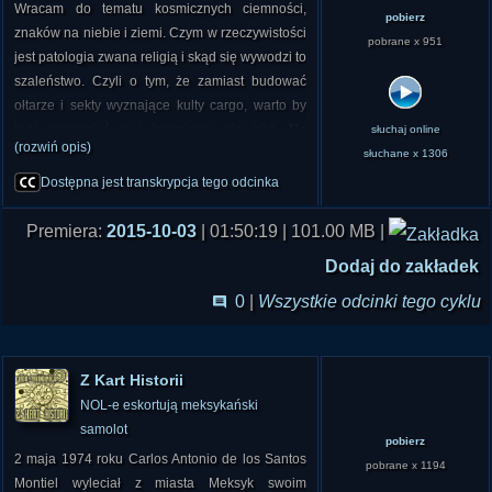
Wracam do tematu kosmicznych ciemności,
pobierz
Jedną z afer jakie wybuchły były słynne "slajdy
znaków na niebie i ziemi. Czym w rzeczywistości
pobrane x 951
Roswell". Co się w tej sprawie okazało i jaki był
jest patologia zwana religią i skąd się wywodzi to
jej finał? Czy po prawie 70 latach można w ogóle
szaleństwo. Czyli o tym, że zamiast budować
dodać coś jeszcze do tamtej historii? Dlaczego
ołtarze i sekty wyznające kulty cargo, warto by
nagle przestały się pojawiać relacje o rozbitych
było zrozumieć owe kosmiczne zjawisko. Na
słuchaj online
UFO?
(rozwiń opis)
czym polega jego istota i jaka informacja jest tam
słuchane x 1306
zakodowana?
Dostępna jest transkrypcja tego odcinka
Ostatnio Edward Snowden powiedział w
wywiadzie, że jego zdaniem kosmici cały czas
Premiera:
2015-10-03
| 01:50:19 | 101.00 MB |
nadają. Tymczasem w projekcie SETI może nie
wieje nudą po ostatnim oświadczeniu Jurija
Dodaj do zakładek
Milnera, że wspomoże badania, ale rezultatów
0
|
Wszystkie odcinki tego cyklu
brak. A może są one ukrywane? Coraz więcej
spekulacji pojawia się odnośnie słynnych
"szybkich rozbłysków radiowych". Czy w
Z Kart Historii
najbliższych latach uda się znaleźć coś, co
NOL-e eskortują meksykański
zakończy żywot paradoksu Fermiego?
samolot
pobierz
W kilku ostatnich latach wiele znanych osób
2 maja 1974 roku Carlos Antonio de los Santos
pobrane x 1194
mówiło o problemie UFO lub obcych. Byli to m.in.
Montiel wyleciał z miasta Meksyk swoim