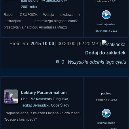
nad jeziorem w Sierakowie w
pobrane x 1301
2001 roku
Raport CBUFOiZA. Wersja tekstowa z
ilustracjami arekmiazga.blogspot.com/2...
słuchaj online
przeczytania na blogu Arkadiusza Miazgi
słuchane x 2111
Premiera:
2015-10-04
| 00:34:00 | 62.20 MB |
Dodaj do zakładek
0
|
Wszystkie odcinki tego cyklu
Lektury Paranormalium
pobierz
Odc. 152 Katastrofa Tunguska,
pobrane x 1152
Trójkąt Bermudzki, Obce Ślady
Fragment jednej z książek Lucjana Znicza z serii
"Goście z kosmosu?"
słuchaj online