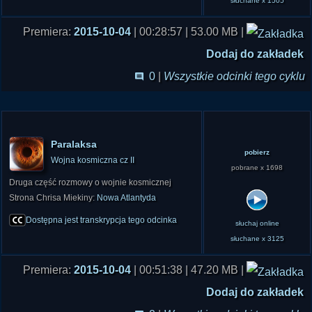
słuchane x 1505
Premiera:
2015-10-04
| 00:28:57 | 53.00 MB |
Dodaj do zakładek
0
|
Wszystkie odcinki tego cyklu
Paralaksa
pobierz
Wojna kosmiczna cz II
pobrane x 1698
Druga część rozmowy o wojnie kosmicznej
Strona Chrisa Miekiny:
Nowa Atlantyda
Dostępna jest transkrypcja tego odcinka
słuchaj online
słuchane x 3125
Premiera:
2015-10-04
| 00:51:38 | 47.20 MB |
Dodaj do zakładek