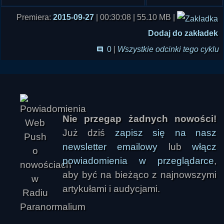
Atlantyda
Piotr Cielebiaś, infra.org.pl/">Portal Infra i
Premiera:
2015-09-27
| 00:30:08 | 55.10 MB |
www.nieznanyswiat.pl/">Ni... Świat,
Dodaj do zakładek
współprowadzący debatę
Marek Sęk "Ivellios",
0
|
Wszystkie odcinki tego cyklu
www.paranormalium.pl/">Ra... Paranormalium,
współprowadzący i opiekun techniczny debaty
Książki:
Piotr Cielebiaś "Prawdziwe UFO" (wkrótce w
księgarniach)
Nie przegap żadnych nowości!
Już dziś
zapisz się na nasz
newsletter emailowy
lub
włącz
powiadomienia w przeglądarce
,
aby być na bieżąco z najnowszymi
artykułami i audycjami.