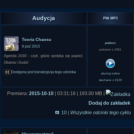
Audycja
Plik MP3
Teoria Chaosu
pobierz
9 paź 2015
pobrane x 1591
Agenda 2030 - czyli, gdzie spotyka się papież,
Obama i Duda!
Dostępna jest transkrypcja tego odcinka
słuchaj online
słuchane x 3120
Premiera:
2015-10-10
| 03:31:16 | 193.00 MB |
Dodaj do zakładek
10
|
Wszystkie odcinki tego cyklu
Hiperprzestrzeń