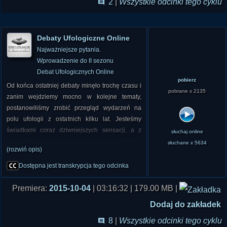
2
|
Wszystkie odcinki tego cyklu
Debaty Ufologiczne Online
Najważniejsze pytania.
Wprowadzenie do II sezonu
Debat Ufologicznych Online
pobierz
Od końca ostatniej debaty minęło trochę czasu i
pobrane x 2135
zanim wejdziemy mocno w kolejne tematy,
postanowiliśmy zrobić przegląd wydarzeń na
polu ufologii z ostatnich kilku lat. Jesteśmy
świadkami coraz dziwniejszych sensacji, a z
słuchaj online
drugiej strony pojawia się coraz mniej konkretów.
słuchane x 5634
(rozwiń opis)
Czy to znaczy, że ufologia umiera? Czy
doniesienia pojawiające się w necie są coś
Dostępna jest transkrypcja tego odcinka
warte?
Premiera:
2015-10-04
| 03:16:32 | 179.00 MB |
W ciągu ostatnich lat było wiele incydentów, w
Dodaj do zakładek
których UFO sprawiały problemy pilotom i
kontrolerom lotu. Przypomnijmy choćby
8
|
Wszystkie odcinki tego cyklu