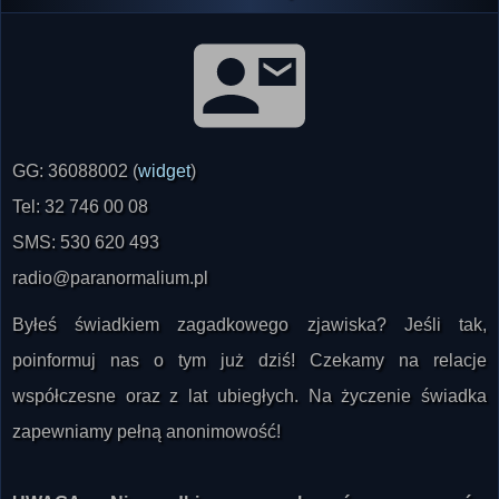
GG: 36088002 (
widget
)
Tel: 32 746 00 08
SMS: 530 620 493
radio@paranormalium.pl
Byłeś świadkiem zagadkowego zjawiska? Jeśli tak,
poinformuj nas o tym już dziś! Czekamy na relacje
współczesne oraz z lat ubiegłych. Na życzenie świadka
zapewniamy pełną anonimowość!
UWAGA: Nie odbieramy połączeń z numerów
zastrzeżonych