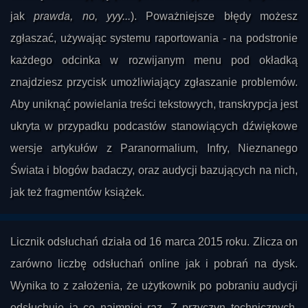
jak
prawda, no, yyy...
). Poważniejsze błędy możesz
zgłaszać, używając systemu raportowania - na podstronie
każdego odcinka w rozwijanym menu pod okładką
znajdziesz przycisk umożliwiający zgłaszanie problemów.
Aby uniknąć powielania treści tekstowych, transkrypcja jest
ukryta w przypadku podcastów stanowiących dźwiękowe
wersje artykułów z Paranormalium, Infry, Nieznanego
Świata i blogów badaczy, oraz audycji bazujących na nich,
jak też fragmentów książek.
Licznik odsłuchań działa od 16 marca 2015 roku. Zlicza on
zarówno liczbę odsłuchań online jak i pobrań na dysk.
Wynika to z założenia, że użytkownik po pobraniu audycji
odsłuchuje ją co najmniej raz. Z przyczyn technicznych,