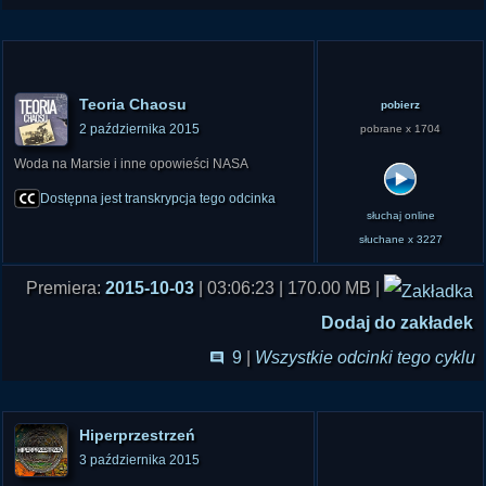
obserwację nad Guernsey czy nad lotniskiem
O`Hare. Czy to oznacza, że władze najbardziej
zaawansowanych krajów powinny jednak podjąć
badania nad UFO?
Teoria Chaosu
pobierz
Na świecie pojawia się coraz więcej relacji o
2 października 2015
pobrane x 1704
latających trójkątach i bumerangach. Przełomem
Woda na Marsie i inne opowieści NASA
była sprawa ze Stephenville, ale pamiętamy też
o polskich przypadkach. W Internecie aż roi się
Dostępna jest transkrypcja tego odcinka
słuchaj online
od doniesień. Czy są to tajne wojskowe
słuchane x 3227
maszyny, a może nowa forma "latających
talerzy"? Za czym bardziej optujecie?
Premiera:
2015-10-03
| 03:06:23 | 170.00 MB |
W ostatnich latach byliśmy świadkami
Dodaj do zakładek
ujawniania dokumentów zbieranych przez lata
9
|
Wszystkie odcinki tego cyklu
m.in. przez rząd brytyjski. Słynne UFO akta nie
pokazały jednak wiele oprócz tego, że ktoś zadał
sobie sporo trudu w ich cenzurowanie. Czy po
Hiperprzestrzeń
latach ujawniania dokumentów możemy
3 października 2015
powiedzieć, że UFO jednak istnieje?