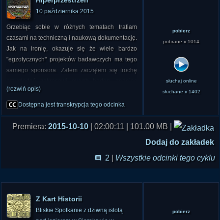
10 października 2015
Grzebiąc sobie w różnych tematach trafiam
pobierz
czasami na techniczną i naukową dokumentację.
pobrane x 1014
Jak na ironię, okazuje się że wiele bardzo
"egzotycznych" projektów badawczych ma tego
samego sponsora. Zatem zacząłem się trochę
przyglądać zakresowi owych badan, zadając
słuchaj online
(rozwiń opis)
sobie pytanie czego szuka ten wszechobecny
słuchane x 1402
sponsor - i powstała z tego pewna hipoteza.
Dostępna jest transkrypcja tego odcinka
Premiera:
2015-10-10
| 02:00:11 | 101.00 MB |
Dodaj do zakładek
2
|
Wszystkie odcinki tego cyklu
Z Kart Historii
Bliskie Spotkanie z dziwną istotą
pobierz