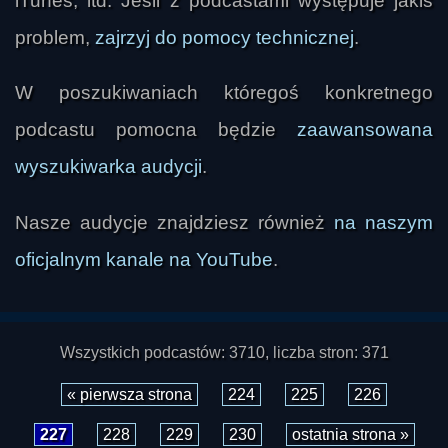
iTunes, itd. Jeśli z podcastami występuje jakiś
problem,
zajrzyj do pomocy technicznej
.
W poszukiwaniach któregoś konkretnego
podcastu pomocna będzie
zaawansowana
wyszukiwarka audycji
.
Nasze audycje znajdziesz również
na naszym
oficjalnym kanale na YouTube
.
Wszystkich podcastów: 3710, liczba stron: 371
« pierwsza strona
224
225
226
227
228
229
230
ostatnia strona »