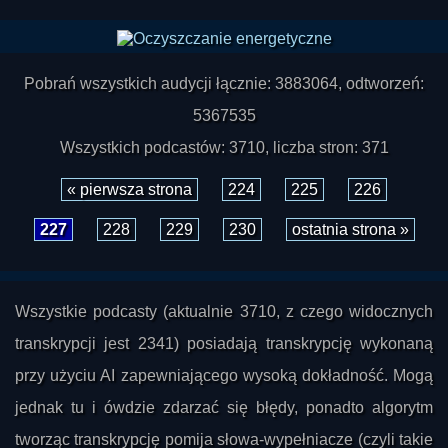
Pobrań wszystkich audycji łącznie: 3883064, odtworzeń:
5367535
Wszystkich podcastów: 3710, liczba stron: 371
« pierwsza strona
224
225
226
227
228
229
230
ostatnia strona »
Wszystkie podcasty (aktualnie 3710, z czego widocznych
transkrypcji jest 2341) posiadają transkrypcję wykonaną
przy użyciu AI zapewniającego wysoką dokładność. Mogą
jednak tu i ówdzie zdarzać się błędy, ponadto algorytm
tworząc transkrypcję pomija słowa-wypełniacze (czyli takie