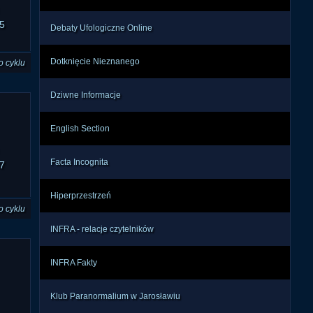
5
Debaty Ufologiczne Online
Dotknięcie Nieznanego
o cyklu
Dziwne Informacje
English Section
Facta Incognita
7
Hiperprzestrzeń
o cyklu
INFRA - relacje czytelników
INFRA Fakty
Klub Paranormalium w Jarosławiu