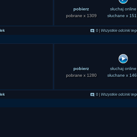
pobierz
słuchaj online
pobrane x 1309
słuchane x 151
dek
0
|
Wszystkie odcinki teg
pobierz
słuchaj online
pobrane x 1280
słuchane x 146
dek
0
|
Wszystkie odcinki teg