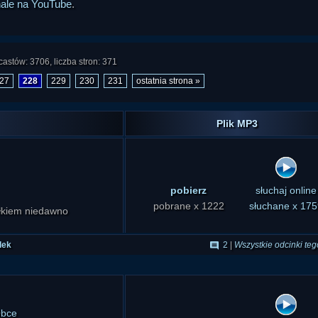
nale na YouTube
.
astów: 3706, liczba stron: 371
27
228
229
230
231
ostatnia strona »
Plik MP3
pobierz
słuchaj online
pobrane x 1222
słuchane x 175
całkiem niedawno
dek
2
|
Wszystkie odcinki teg
Obce