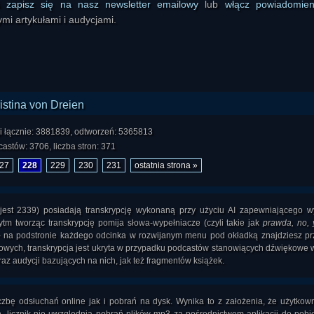
ś
zapisz się na nasz newsletter emailowy
lub
włącz powiadomie
mi artykułami i audycjami.
i łącznie: 3881839, odtworzeń: 5365813
astów: 3706, liczba stron: 371
27
228
229
230
231
ostatnia strona »
i jest 2339) posiadają transkrypcję wykonaną przy użyciu AI zapewniającego 
tm tworząc transkrypcję pomija słowa-wypełniacze (czyli takie jak
prawda, no, y
- na podstronie każdego odcinka w rozwijanym menu pod okładką znajdziesz pr
towych, transkrypcja jest ukryta w przypadku podcastów stanowiących dźwiękowe 
az audycji bazujących na nich, jak też fragmentów książek.
czbę odsłuchań online jak i pobrań na dysk. Wynika to z założenia, że użytkow