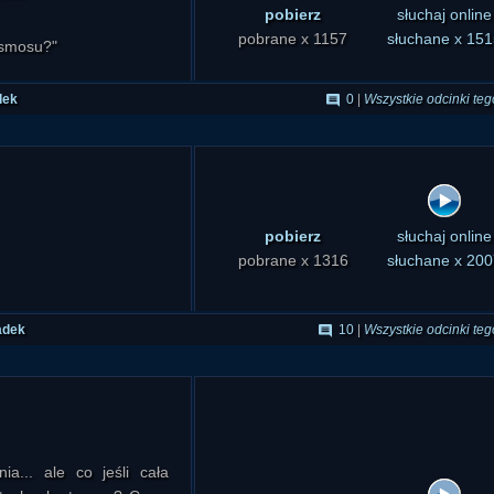
pobierz
słuchaj online
pobrane x 1157
słuchane x 151
osmosu?"
dek
0
|
Wszystkie odcinki teg
pobierz
słuchaj online
pobrane x 1316
słuchane x 200
adek
10
|
Wszystkie odcinki teg
ia... ale co jeśli cała