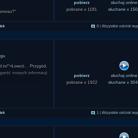
pobierz
słuchaj online
pobrane x 1181
słuchane x 150
osmosu?"
dek
0
|
Wszystkie odcinki teg
rgu
tv/">Łowcó... Przygód,
garść nowych informacji
pobierz
słuchaj online
pobrane x 1922
słuchane x 304
dek
1
|
Wszystkie odcinki teg