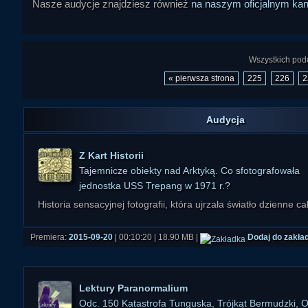
Nasze audycje znajdziesz również
na naszym oficjalnym ka
Wszystkich podc
« pierwsza strona
225
226
2
Audycja
Z Kart Historii
Tajemnicze obiekty nad Arktyką. Co sfotografowała
jednostka USS Trepang w 1971 r.?
Historia sensacyjnej fotografii, która ujrzała światło dzienne 
Premiera:
2015-09-20
| 00:10:20 | 18.90 MB |
Dodaj do zakła
Lektury Paranormalium
Odc. 150 Katastrofa Tunguska, Trójkąt Bermudzki, 