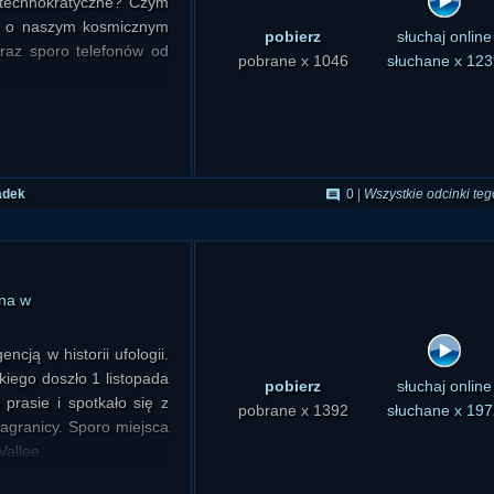
 technokratyczne? Czym
chę o naszym kosmicznym
pobierz
słuchaj online
oraz sporo telefonów od
pobrane x 1046
słuchane x 123
adek
0
|
Wszystkie odcinki teg
na w
ncją w historii ufologii.
kiego doszło 1 listopada
pobierz
słuchaj online
prasie i spotkało się z
pobrane x 1392
słuchane x 197
agranicy. Sporo miejsca
Vallee.