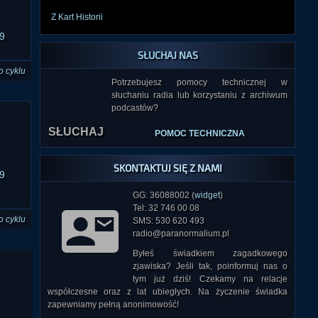
Z Kart Historii
9
SŁUCHAJ NAS
o cyklu
Potrzebujesz pomocy technicznej w
słuchaniu radia lub korzystaniu z archiwum
SŁUCHAJ
podcastów?
POMOC TECHNICZNA
SKONTAKTUJ SIĘ Z NAMI
9
GG: 36088002 (
widget
)
Tel: 32 746 00 08
o cyklu
SMS: 530 620 493
radio@paranormalium.pl
Byłeś świadkiem zagadkowego
zjawiska? Jeśli tak, poinformuj nas o
tym już dziś! Czekamy na relacje
współczesne oraz z lat ubiegłych. Na życzenie świadka
zapewniamy pełną anonimowość!