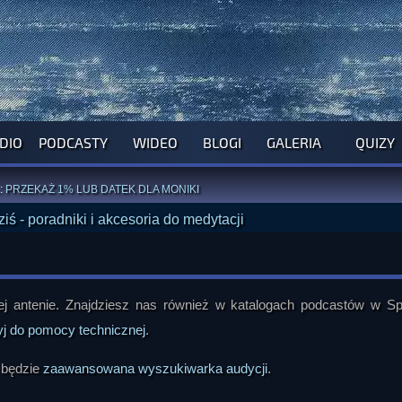
DIO
PODCASTY
WIDEO
BLOGI
GALERIA
QUIZY
ROGRAM NA NAJBLIŻSZY TYDZIEŃ
WYPRÓBUJ NASZE OFICJALNE APLIKACJE
:
PRZEKAŻ 1% LUB DATEK DLA MONIKI
ĄŻKI AUTORSTWA
A. MIAZGI
I
D. TRELI
ANORMALNEGO BLOGA
I POCZUJ SIĘ JAK REDAKTOR
 antenie. Znajdziesz nas również w katalogach podcastów w Spo
yj do pomocy technicznej
.
 będzie
zaawansowana wyszukiwarka audycji
.