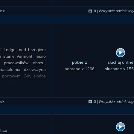
dek
0
|
Wszystkie odcinki teg
ff Ledge, nad brzegiem
 stanie Vermont, miało
pobierz
słuchaj online
h pracowników obozu,
pobrane x 1266
słuchane x 155
nastoletnia dziewczyna
e portowym. Gdy słońce
atło. Michael powiedział,
dek
0
|
Wszystkie odcinki teg
Obce