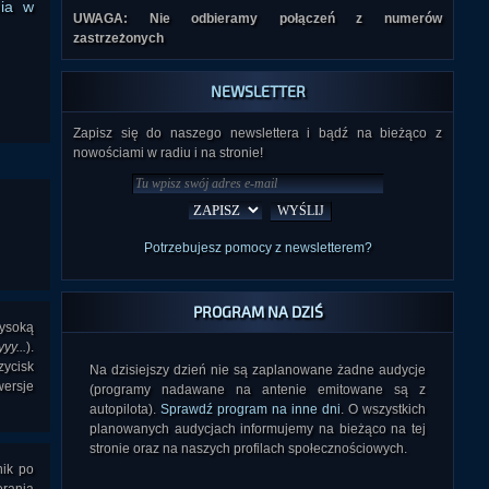
nia w
UWAGA: Nie odbieramy połączeń z numerów
zastrzeżonych
NEWSLETTER
Zapisz się do naszego newslettera i bądź na bieżąco z
nowościami w radiu i na stronie!
Potrzebujesz pomocy z newsletterem?
PROGRAM NA DZIŚ
wysoką
yy...
).
zycisk
Na dzisiejszy dzień nie są zaplanowane żadne audycje
wersje
(programy nadawane na antenie emitowane są z
autopilota).
Sprawdź program na inne dni
. O wszystkich
planowanych audycjach informujemy na bieżąco na tej
stronie oraz na naszych profilach społecznościowych.
nik po