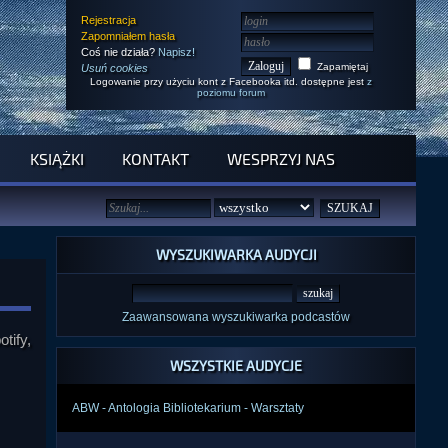
Rejestracja
Zapomniałem hasła
Coś nie działa?
Napisz!
Zapamiętaj
Usuń cookies
Logowanie przy użyciu kont z Facebooka itd. dostępne jest
z
poziomu forum
KSIĄŻKI
KONTAKT
WESPRZYJ NAS
WYSZUKIWARKA AUDYCJI
Zaawansowana wyszukiwarka podcastów
tify,
WSZYSTKIE AUDYCJE
ABW - Antologia Bibliotekarium - Warsztaty