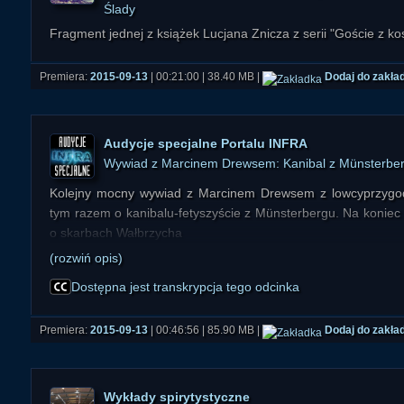
Ślady
Fragment jednej z książek Lucjana Znicza z serii "Goście z k
Premiera:
2015-09-13
| 00:21:00 | 38.40 MB |
Dodaj do zakła
Audycje specjalne Portalu INFRA
Wywiad z Marcinem Drewsem: Kanibal z Münsterbe
Kolejny mocny wywiad z Marcinem Drewsem z lowcyprzygod.
tym razem o kanibalu-fetyszyście z Münsterbergu. Na koniec 
o skarbach Wałbrzycha
(rozwiń opis)
Dostępna jest transkrypcja tego odcinka
Premiera:
2015-09-13
| 00:46:56 | 85.90 MB |
Dodaj do zakła
Wykłady spirytystyczne