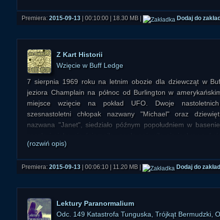
Premiera:
2015-09-13
| 00:10:00 | 18.30 MB |
Dodaj do zakła
Z Kart Historii
Wzięcie w Buff Ledge
7 sierpnia 1969 roku na letnim obozie dla dziewcząt w Bu
jeziora Champlain na północ od Burlington w amerykańskim
miejsce wzięcie na pokład UFO. Dwoje nastoletnic
szesnastoletni chłopak nazwany "Michael" oraz dziewięt
nazwana "Janet", siedziało późnym popołudniem w baseni
zaszło i niebo się ściemniło, nagle pojawiło się jaskrawe świ
(rozwiń opis)
że w pierwszej chwili wydawało mu się, że to Wenus...
Premiera:
2015-09-13
| 00:06:10 | 11.20 MB |
Dodaj do zakła
Lektury Paranormalium
Odc. 149 Katastrofa Tunguska, Trójkąt Bermudzki, 