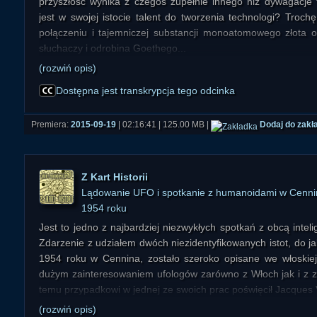
przyszłość wynika z czegoś zupełnie innego niż dywagacje
jest w swojej istocie talent do tworzenia technologi? Tro
połączeniu i tajemniczej substancji monoatomowego złota 
słuchaczy i odrobina Goethego...
(rozwiń opis)
Dostępna jest transkrypcja tego odcinka
Premiera:
2015-09-19
| 02:16:41 | 125.00 MB |
Dodaj do zakł
Z Kart Historii
Lądowanie UFO i spotkanie z humanoidami w Cenni
1954 roku
Jest to jedno z najbardziej niezwykłych spotkań z obcą intelige
Zdarzenie z udziałem dwóch niezidentyfikowanych istot, do ja
1954 roku w Cennina, zostało szeroko opisane we włoskiej 
dużym zainteresowaniem ufologów zarówno z Włoch jak i z z
temu przypadkowi w jednej ze swoich prac poświęcił Jacques 
(rozwiń opis)