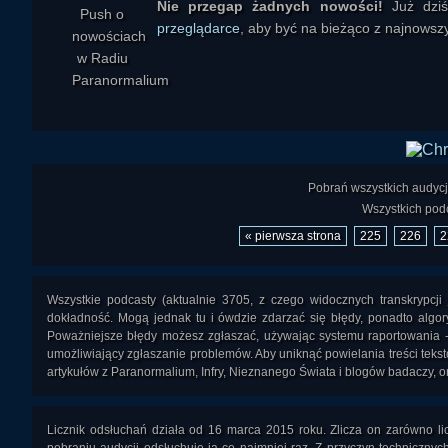
Nie przegap żadnych nowości!
Już dzi
przeglądarce
, aby być na bieżąco z najnowszy
Pobrań wszystkich audycj
Wszystkich podc
« pierwsza strona
225
226
2
Wszystkie podcasty (aktualnie 3705, z czego widocznych transkrypcj
dokładność. Mogą jednak tu i ówdzie zdarzać się błędy, ponadto algory
Poważniejsze błędy możesz zgłaszać, używając systemu raportowania 
umożliwiający zgłaszanie problemów. Aby uniknąć powielania treści teks
artykułów z Paranormalium, Infry, Nieznanego Świata i blogów badaczy, or
Licznik odsłuchań działa od 16 marca 2015 roku. Zlicza on zarówno li