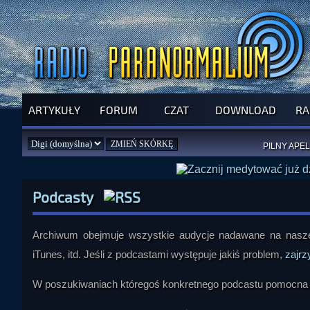
ARTYKUŁY
FORUM
CZAT
DOWNLOAD
RA
SPRAWDŹ P
JUŻ DZIŚ 
PILNY APEL
NOWE KSI
ZAŁOŻ
PAR
Podcasty
Archiwum obejmuje wszystkie audycje nadawane na naszej
iTunes, itd. Jeśli z podcastami występuje jakiś problem,
zajrz
W poszukiwaniach któregoś konkretnego podcastu pomocna