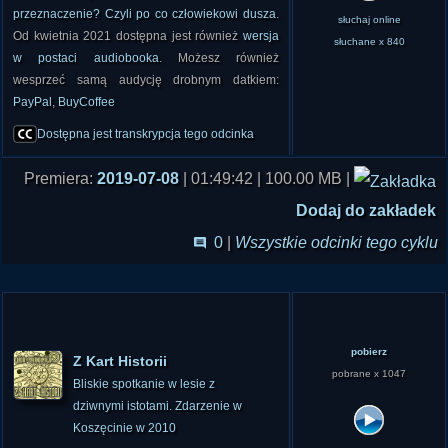
przeznaczenie? Czyli po co człowiekowi dusza
.
słuchaj online
Od kwietnia 2021 dostępna jest również
wersja
słuchane x 840
w postaci audiobooka
. Możesz również
wesprzeć samą audycję drobnym datkiem:
PayPal
,
BuyCoffee
Dostępna jest transkrypcja tego odcinka
Premiera:
2019-07-08
| 01:49:42 | 100.00 MB |
Dodaj do zakładek
0
|
Wszystkie odcinki tego cyklu
pobierz
Z Kart Historii
pobrane x 1047
Bliskie spotkanie w lesie z
dziwnymi istotami. Zdarzenie w
Koszęcinie w 2010