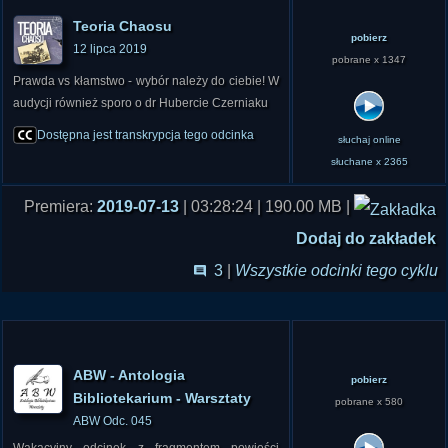
Teoria Chaosu
pobierz
12 lipca 2019
pobrane x 1347
Prawda vs kłamstwo - wybór należy do ciebie! W
audycji również sporo o dr Hubercie Czerniaku
Dostępna jest transkrypcja tego odcinka
słuchaj online
słuchane x 2365
Premiera:
2019-07-13
| 03:28:24 | 190.00 MB |
Dodaj do zakładek
3
|
Wszystkie odcinki tego cyklu
ABW - Antologia
pobierz
Bibliotekarium - Warsztaty
pobrane x 580
ABW Odc. 045
Wakacyjny odcinek z fragmentem powieści