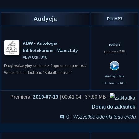
Audycja
Plik MP3
ABW - Antologia
pobierz
Bibliotekarium - Warsztaty
pobrane x 588
ABW Odc. 046
Drugi wakacyjny odcinek z fragmentem powieści
Wojciecha Terleckiego "Kukiełki i dusze"
słuchaj online
słuchane x 620
Premiera:
2019-07-19
| 00:41:04 | 37.60 MB |
Dodaj do zakładek
0
|
Wszystkie odcinki tego cyklu