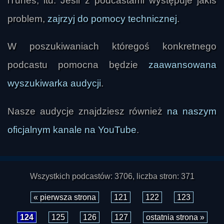
iTunes, itd. Jeśli z podcastami występuje jakiś
problem,
zajrzyj do pomocy technicznej
.
W poszukiwaniach któregoś konkretnego
podcastu pomocna będzie
zaawansowana
wyszukiwarka audycji
.
Nasze audycje znajdziesz również
na naszym
oficjalnym kanale na YouTube
.
Wszystkich podcastów: 3706, liczba stron: 371
« pierwsza strona
121
122
123
124
125
126
127
ostatnia strona »