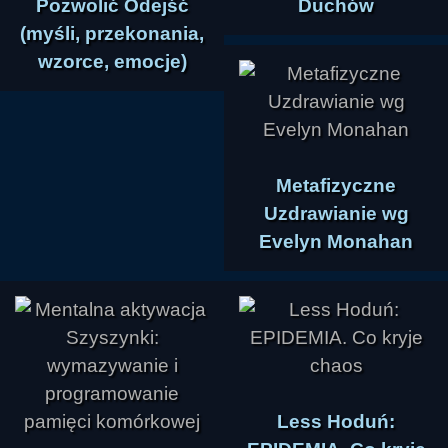
Pozwolić Odejść
Duchów
(myśli, przekonania,
wzorce, emocje)
Metafizyczne
Uzdrawianie wg
Evelyn Monahan
Less Hoduń: