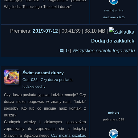
Wojciecha Terleckiego "Kukiełki i dusze"
słuchaj online
słuchane x 675
Premiera:
2019-07-12
| 00:41:39 | 38.10 MB |
Dodaj do zakładek
0
|
Wszystkie odcinki tego cyklu
Świat oczami duszy
Odc. 035 - Czy dusza posiada
ludzkie cechy
Czy dusza posiada typowo ludzkie emocje? Czy
dusza może reagować w znany nam, "ludzki"
sposób? Kto lub co inicjuje nasz kontakt z
pobierz
duszą?
pobrane x 638
Głodnych wiedzy i ciekawych spostrzeżeń
zapraszamy do zapoznania się z książką
Sławomira Bączkowskiego
Czy można oszukać