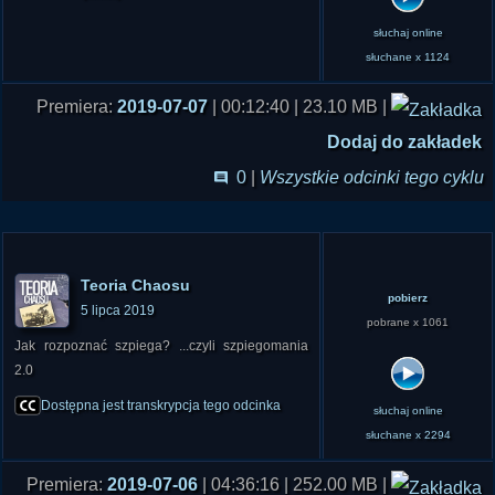
słuchaj online
słuchane x 1124
Premiera:
2019-07-07
| 00:12:40 | 23.10 MB |
Dodaj do zakładek
0
|
Wszystkie odcinki tego cyklu
Teoria Chaosu
pobierz
5 lipca 2019
pobrane x 1061
Jak rozpoznać szpiega? ...czyli szpiegomania
2.0
Dostępna jest transkrypcja tego odcinka
słuchaj online
słuchane x 2294
Premiera:
2019-07-06
| 04:36:16 | 252.00 MB |