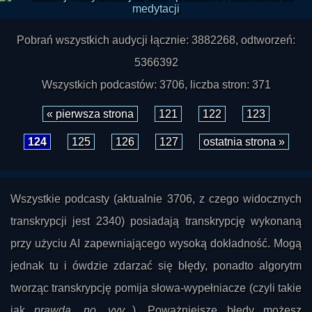
Pobrań wszystkich audycji łącznie: 3882268, odtworzeń:
5366392
Wszystkich podcastów: 3706, liczba stron: 371
« pierwsza strona
121
122
123
124
125
126
127
ostatnia strona »
Wszystkie podcasty (aktualnie 3706, z czego widocznych
transkrypcji jest 2340) posiadają transkrypcję wykonaną
przy użyciu AI zapewniającego wysoką dokładność. Mogą
jednak tu i ówdzie zdarzać się błędy, ponadto algorytm
tworząc transkrypcję pomija słowa-wypełniacze (czyli takie
jak
prawda, no, yyy...
). Poważniejsze błędy możesz