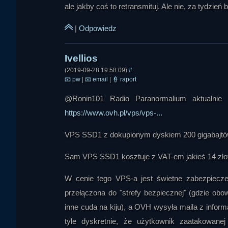
ale jakby coś to retransmituj. Ale nie, za tydzień
|
Odpowiedz
(2019-09-28 19:58:09)
#
📧
pw
|
📧
email
|
👮
raport
Opinia
@Ronin101 Radio Paranormalium aktualnie
https://www.ovh.pl/vps/vps-...
VPS SSD1 z dokupionym dyskiem 200 gigabajtów 
Sam VPS SSD1 kosztuje z VAT-em jakieś 14 złot
W cenie tego VPS-a jest świetne zabezpiecz
przełączona do "strefy bezpiecznej" (gdzie obow
inne cuda na kiju), a OVH wysyła maila z inform
tyle dyskretnie, że użytkownik zaatakowane