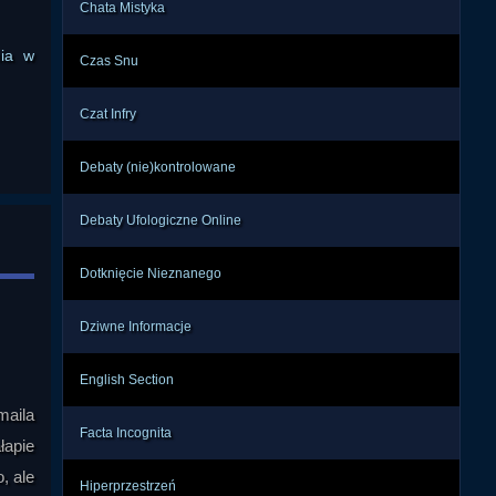
Chata Mistyka
nia w
Czas Snu
Czat Infry
Debaty (nie)kontrolowane
Debaty Ufologiczne Online
Dotknięcie Nieznanego
Dziwne Informacje
English Section
maila
Facta Incognita
łapie
, ale
Hiperprzestrzeń