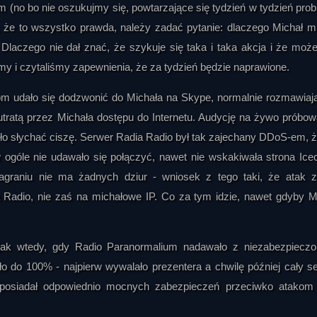
(no bo nie oszukujmy się, powtarzające się tydzień w tydzień pro
, że to wszystko prawda, należy zadać pytanie: dlaczego Michał m
Dlaczego nie dał znać, że szykuje się taka i taka akcja i że moż
my i czytaliśmy zapewnienia, że za tydzień będzie naprawione.
om udało się dodzwonić do Michała na Skype, normalnie rozmawiają
ratą przez Michała dostępu do Internetu. Audycję na żywo próbo
ło słychać ciszę. Serwer Radia Radio był tak zajechany DDoS-em, ż
 ogóle nie udawało się połączyć, nawet nie wskakiwała strona Ice
nagraniu nie ma żadnych dziur - wniosek z tego taki, że atak z
Radio, nie zaś na michałowe IP. Co za tym idzie, nawet gdyby M
 jak wtedy, gdy Radio Paranormalium nadawało z niezabezpiecz
ło do 100% - najpierw wywalało prezentera a chwilę później cały s
 posiadał odpowiednio mocnych zabezpieczeń przeciwko atakom