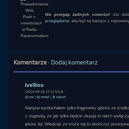
Nie przegap żadnych nowości!
Już dzi
Ivellios
przeglądarce
, aby być na bieżąco z najnowszy
Komentarze
·
Dodaj komentarz
(2019-09-28 15:11:52)
#
📧
pw
|
📧
email
|
👮
raport
Narazie wysłuchałem tylko fragmentu gdzieś ze środko
z sugestią, że jak tylko będzie okazja to niech wyłącz
ipków, itd. Wiedział, że może się to skończyć przerywan