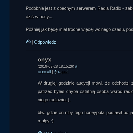
Podobnie jest z obecnym serwerem Radia Radio - zabez
Ronin101
dziś w nocy...
Później jak będę miał trochę więcej wolnego czasu, pos
|
Odpowiedz
(2019-09-28 18:15:26)
#
Ivellios
📧
email
|
👮
raport
W drugiej godzinie audycji mówi, że odchodzi
patrzeć byłeś chyba ostatnią osobą wśród radi
niego radiowiec).
btw. gdzie on niby tego honeypota postawił bo j
małpy :)