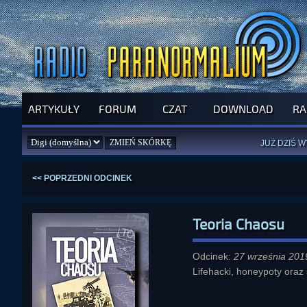
ARTYKUŁY
FORUM
CZAT
DOWNLOAD
RA
SPRAWDŹ P
JUŻ DZIŚ 
PILNY APEL
NOWE KSI
ZAŁOŻ
PAR
<< POPRZEDNI ODCINEK
Teoria Chaosu
Odcinek:
27 września 201
Lifehacki, honeypoty oraz s