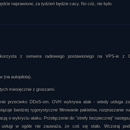
 będzie naprawione, za tydzień będzie cacy. No cóż, nie było.
 korzysta z serwera radiowego postawionego na VPS-ie z 
(na autopilota).
ych miesięcznie z groszami.
enie przeciwko DDoS-om. OVH wykrywa atak - wtedy usługa zo
iązuje bardziej rygorystyczne filtrowanie pakietów, rozpraszanie ru
acją o wykryciu ataku. Przełączenie do "strefy bezpiecznej" następu
j usługi w ogóle nie zauważa, że coś się stało. Wczoraj po