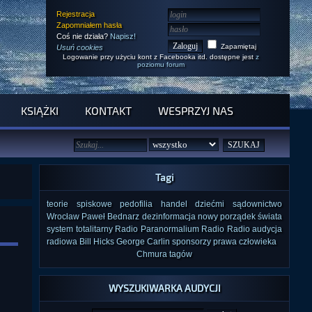
Rejestracja
Zapomniałem hasła
Coś nie działa?
Napisz!
Zapamiętaj
Usuń cookies
Logowanie przy użyciu kont z Facebooka itd. dostępne jest
z
poziomu forum
KSIĄŻKI
KONTAKT
WESPRZYJ NAS
Tagi
teorie spiskowe
pedofilia
handel dziećmi
sądownictwo
Wrocław
Paweł Bednarz
dezinformacja
nowy porządek świata
system totalitarny
Radio Paranormalium
Radio Radio
audycja
radiowa
Bill Hicks
George Carlin
sponsorzy
prawa człowieka
Chmura tagów
WYSZUKIWARKA AUDYCJI