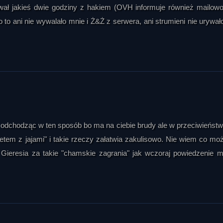
y trwał jakieś dwie godziny z hakiem (OVH informuje również mailow
o ani nie wywalało mnie i Ż&Ż z serwera, ani strumieni nie urywało
kę odchodząc w ten sposób bo ma na ciebie brudy ale w przeciwieństw
acetem z jajami" i takie rzeczy załatwia zakulisowo. Nie wiem co mo
 Gieresia za takie "chamskie zagrania" jak wczoraj powiedzenie 