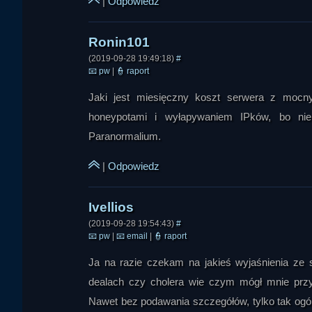
|
Odpowiedz
Ivellios
(2019-09-28 19:49:18)
#
📧
pw
|
👮
raport
Jaki jest miesięczny koszt serwera z mocn
honeypotami i wyłapywaniem IPków, bo nie
Paranormalium.
|
Odpowiedz
(2019-09-28 19:54:43)
#
📧
pw
|
📧
email
|
👮
raport
Ja na razie czekam na jakieś wyjaśnienia ze st
dealach czy cholera wie czym mógł mnie przy
dejw ajk
Nawet bez podawania szczegółów, tylko tak ogól