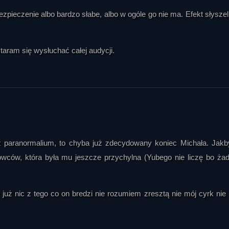
pieczenie albo bardzo słabe, albo w ogóle go nie ma. Efekt słysze
taram się wysłuchać całej audycji.
 z paranormalium, to chyba już zdecydowany koniec Michała. Jakb
owców, która była mu jeszcze przychylna (Yubego nie liczę bo ża
a już nic z tego co on bredzi nie rozumiem zresztą nie mój cyrk nie