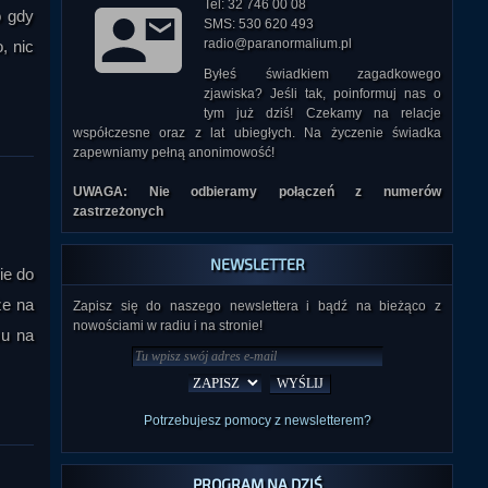
Tel: 32 746 00 08
o gdy
SMS: 530 620 493
radio@paranormalium.pl
, nic
Byłeś świadkiem zagadkowego
zjawiska? Jeśli tak, poinformuj nas o
tym już dziś! Czekamy na relacje
współczesne oraz z lat ubiegłych. Na życzenie świadka
zapewniamy pełną anonimowość!
UWAGA: Nie odbieramy połączeń z numerów
zastrzeżonych
NEWSLETTER
ie do
że na
Zapisz się do naszego newslettera i bądź na bieżąco z
nowościami w radiu i na stronie!
mu na
Potrzebujesz pomocy z newsletterem?
PROGRAM NA DZIŚ