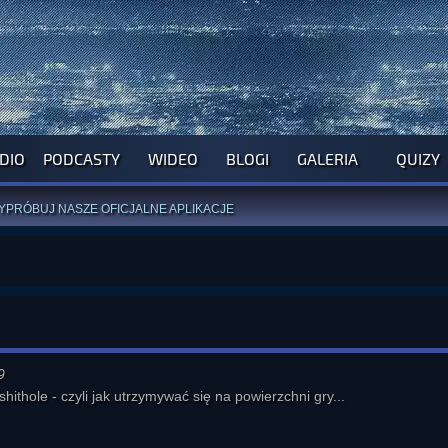
DIO
PODCASTY
WIDEO
BLOGI
GALERIA
QUIZY
ROGRAM NA NAJBLIŻSZY TYDZIEŃ
WYPRÓBUJ NASZE OFICJALNE APLIKACJE
:
PRZEKAŻ 1% LUB DATEK DLA MONIKI
ĄŻKI AUTORSTWA
A. MIAZGI
I
D. TRELI
ANORMALNEGO BLOGA
I POCZUJ SIĘ JAK REDAKTOR
9
hithole - czyli jak utrzymywać się na powierzchni gry...