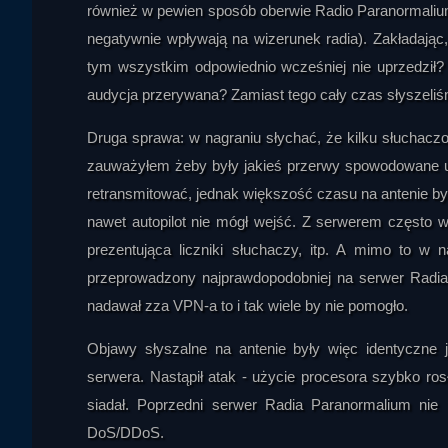
również w pewien sposób oberwie Radio Paranormalium 
negatywnie wpływają na wizerunek radia). Zakładając
tym wszystkim odpowiednio wcześniej nie uprzedził? 
audycja przerywana? Zamiast tego cały czas słyszeliś
Druga sprawa: w nagraniu słychać, że kilku słuchacz
zauważyłem żeby były jakieś przerwy spowodowane ut
retransmitować, jednak większość czasu na antenie by
nawet autopilot nie mógł wejść. Z serwerem często w
prezentująca liczniki słuchaczy, itp. A mimo to w 
onyx
przeprowadzony najprawdopodobniej na serwer Radia 
nadawał zza VPN-a to i tak wiele by nie pomogło.
Objawy słyszalne na antenie były więc identyczne
serwera. Nastąpił atak - użycie procesora szybko ros
siadał. Poprzedni serwer Radia Paranormalium nie
DoS/DDoS.