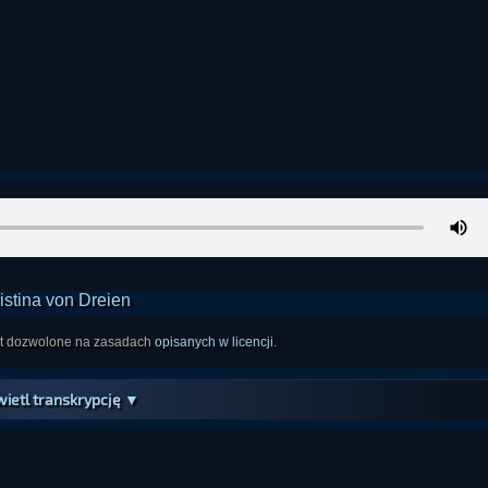
est dozwolone na zasadach
opisanych w licencji
.
ietl transkrypcję ▼