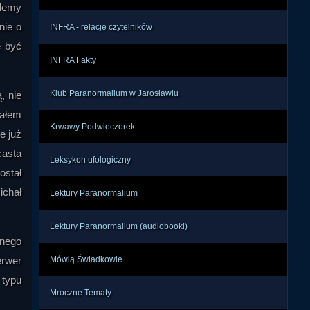
blemy
nie o
INFRA - relacje czytelników
e być
INFRA Fakty
Klub Paranormalium w Jarosławiu
, nie
wałem
Krwawy Podwieczorek
e już
casta
Leksykon ufologiczny
ostał
ichał
Lektury Paranormalium
Lektury Paranormalium (audiobooki)
onego
erwer
Mówią Świadkowie
 typu
Mroczne Tematy