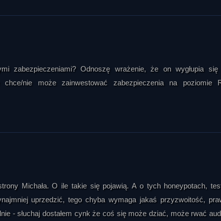
ymi zabezpieczeniami? Odnoszę wrażenie, że on wygłupia się
 chce/nie może zainwestować zabezpieczenia na poziomie R
rony Michała. O ile takie się pojawią. A o tych honeypotach, tes
najmniej uprzedzić, tego chyba wymaga jakaś przyzwoitość, pr
nie - słuchaj dostałem cynk że coś się może dziać, może rwać aud