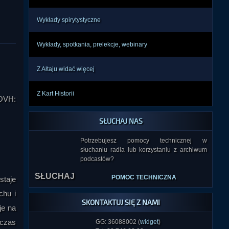
Wykłady spirytystyczne
Wykłady, spotkania, prelekcje, webinary
Z Ałtaju widać więcej
Z Kart Historii
OVH:
SŁUCHAJ NAS
Potrzebujesz pomocy technicznej w
słuchaniu radia lub korzystaniu z archiwum
podcastów?
SŁUCHAJ
POMOC TECHNICZNA
staje
chu i
SKONTAKTUJ SIĘ Z NAMI
je na
dczas
GG: 36088002 (
widget
)