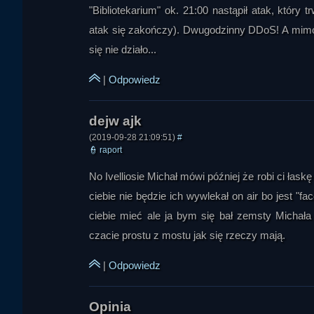
"Bibliotekarium" ok. 21:00 nastąpił atak, któr
atak się zakończy). Dwugodzinny DDoS! A mimo t
się nie działo...
SkrzydlatyZmij
|
Odpowiedz
(2019-09-28 21:09:51)
#
👮
raport
No Ivelliosie Michał mówi później że robi ci łas
ciebie nie będzie ich wywlekał on air bo jest "f
ciebie mieć ale ja bym się bał zemsty Michała
czacie prostu z mostu jak się rzeczy mają.
|
Odpowiedz