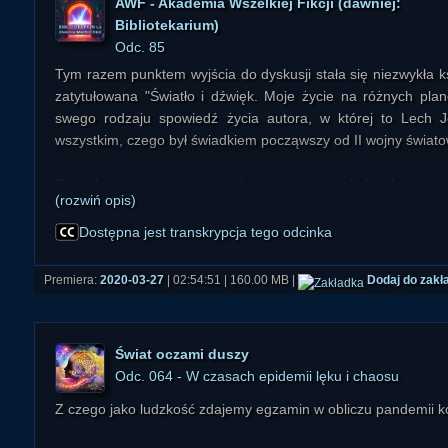
AWF - Akademia Wszelkiej Fikcji (dawniej:
Bibliotekarium)
Odc. 85
Tym razem punktem wyjścia do dyskusji stała się niezwykła 
zatytułowana "Światło i dźwięk. Moje życie na różnych plan
swego rodzaju spowiedź życia autora, w której to Lech J
wszystkim, czego był świadkiem począwszy od II wojny świato
Przy okazji, uwaga natury technicznej - ze względów bezpiecz
(rozwiń opis)
najbliższe odcinki Bibliotekarium i ABW prowadzący będą rea
studia w Bydgoszczy, a z zacisza swoich domów. Z góry zate
Dostępna jest transkrypcja tego odcinka
trakcie audycji wystąpią jakieś problemy z dźwiękiem czy łącz
Premiera:
2020-03-27
| 02:54:51 | 160.00 MB |
Dodaj do zakł
Świat oczami duszy
Odc. 064 - W czasach epidemii lęku i chaosu
Z czego jako ludzkość zdajemy egzamin w obliczu pandemii