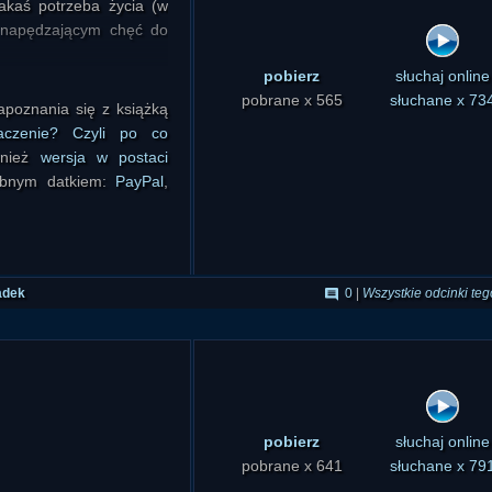
jakaś potrzeba życia (w
 napędzającym chęć do
pobierz
słuchaj online
pobrane x 565
słuchane x 73
poznania się z książką
czenie? Czyli po co
wnież
wersja w postaci
obnym datkiem:
PayPal
,
adek
0
|
Wszystkie odcinki teg
pobierz
słuchaj online
pobrane x 641
słuchane x 79