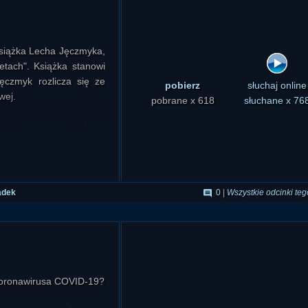
książka Lecha Jęczmyka,
etach". Książka stanowi
ęczmyk rozlicza się ze
pobierz
słuchaj online
wej.
pobrane x 618
słuchane x 76
eństwa, ten oraz kolejne
lizować wyjątkowo nie ze
m przepraszamy, jeśli w
nością.
adek
0
|
Wszystkie odcinki teg
 koronawirusa COVID-19?