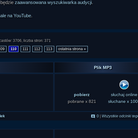
 będzie
zaawansowana wyszukiwarka audycji
.
nale na YouTube
.
astów: 3706, liczba stron: 371
109
110
111
112
113
ostatnia strona »
Plik MP3
pobierz
słuchaj online
pobrane x 821
słuchane x 100
dek
0
|
Wszystkie odcinki teg