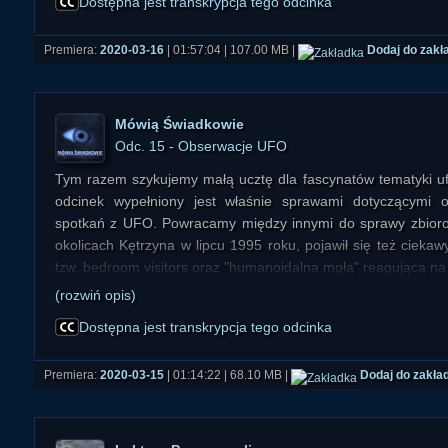
Dostępna jest transkrypcja tego odcinka
Premiera:
2020-03-16
| 01:57:04 | 107.00 MB |
Dodaj do zakł
Mówią Świadkowie
Odc. 15 - Obserwacje UFO
Tym razem szykujemy małą ucztę dla fascynatów tematyki uf
odcinek wypełniony jest właśnie sprawami dotyczącymi ob
spotkań z UFO. Powracamy między innymi do sprawy zbioro
okolicach Kętrzyna w lipcu 1995 roku, pojawił się też cieka
tzw. bedroom visitors oraz "humanoidalną mgłą" reagującą n
(rozwiń opis)
Dostępna jest transkrypcja tego odcinka
Premiera:
2020-03-15
| 01:14:22 | 68.10 MB |
Dodaj do zakła