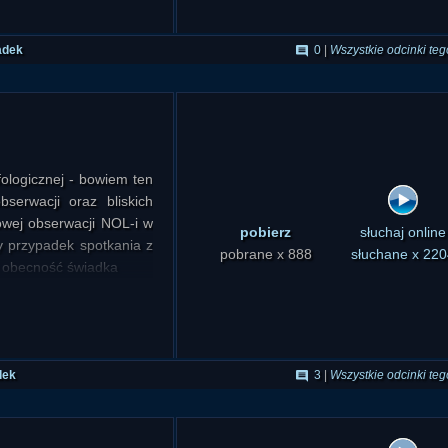
adek
0
|
Wszystkie odcinki teg
ologicznej - bowiem ten
serwacji oraz bliskich
wej obserwacji NOL-i w
pobierz
słuchaj online
wy przypadek spotkania z
pobrane x 888
słuchane x 220
a obecność świadka
dek
3
|
Wszystkie odcinki teg