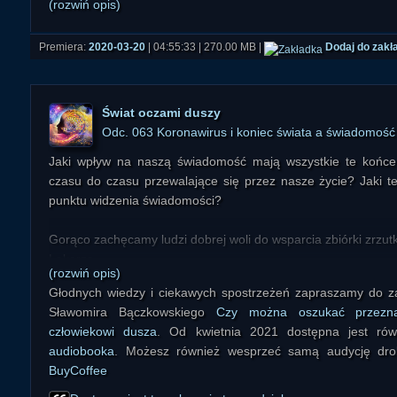
(rozwiń opis)
Premiera:
2020-03-20
| 04:55:33 | 270.00 MB |
Dodaj do zakł
Świat oczami duszy
Odc. 063 Koronawirus i koniec świata a świadomość
Jaki wpływ na naszą świadomość mają wszystkie te końce
czasu do czasu przewalające się przez nasze życie? Jaki t
punktu widzenia świadomości?
Gorąco zachęcamy ludzi dobrej woli do wsparcia zbiórki zrzutka
Lekarza
(rozwiń opis)
Głodnych wiedzy i ciekawych spostrzeżeń zapraszamy do za
Sławomira Bączkowskiego
Czy można oszukać przezna
człowiekowi dusza
. Od kwietnia 2021 dostępna jest ró
audiobooka
. Możesz również wesprzeć samą audycję dr
BuyCoffee