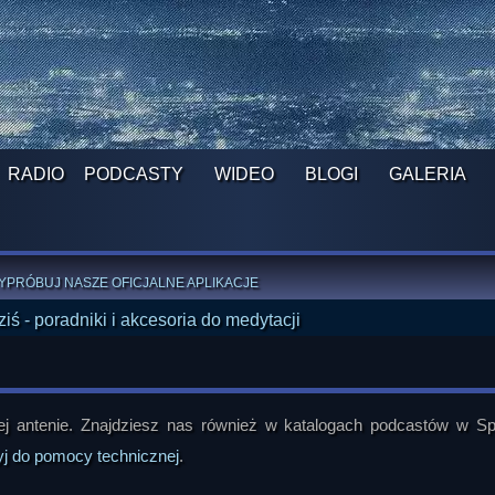
RADIO
PODCASTY
WIDEO
BLOGI
GALERIA
ROGRAM NA NAJBLIŻSZY TYDZIEŃ
WYPRÓBUJ NASZE OFICJALNE APLIKACJE
:
PRZEKAŻ 1% LUB DATEK DLA MONIKI
ĄŻKI AUTORSTWA
A. MIAZGI
I
D. TRELI
ANORMALNEGO BLOGA
I POCZUJ SIĘ JAK REDAKTOR
 antenie. Znajdziesz nas również w katalogach podcastów w Spo
yj do pomocy technicznej
.