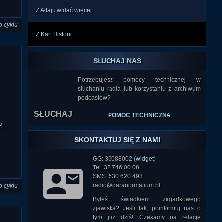
Z Ałtaju widać więcej
o cyklu
Z Kart Historii
SŁUCHAJ NAS
Potrzebujesz pomocy technicznej w
słuchaniu radia lub korzystaniu z archiwum
SŁUCHAJ
podcastów?
POMOC TECHNICZNA
4
SKONTAKTUJ SIĘ Z NAMI
GG: 36088002 (
widget
)
Tel: 32 746 00 08
SMS: 530 620 493
radio@paranormalium.pl
o cyklu
Byłeś świadkiem zagadkowego
zjawiska? Jeśli tak, poinformuj nas o
tym już dziś! Czekamy na relacje