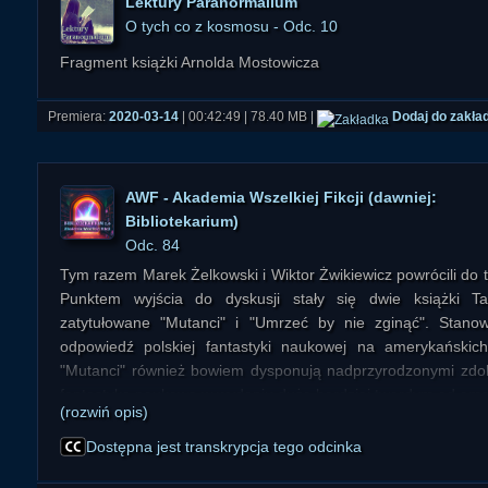
Lektury Paranormalium
O tych co z kosmosu - Odc. 10
Fragment książki Arnolda Mostowicza
Premiera:
2020-03-14
| 00:42:49 | 78.40 MB |
Dodaj do zakła
AWF - Akademia Wszelkiej Fikcji (dawniej:
Bibliotekarium)
Odc. 84
Tym razem Marek Żelkowski i Wiktor Żwikiewicz powrócili do t
Punktem wyjścia do dyskusji stały się dwie książki T
zatytułowane "Mutanci" i "Umrzeć by nie zginąć". Stan
odpowiedź polskiej fantastyki naukowej na amerykańskic
"Mutanci" również bowiem dysponują nadprzyrodzonymi zdoln
fantastyka naukowa w wydaniu dużo bardziej twardym od ame
(rozwiń opis)
Dostępna jest transkrypcja tego odcinka