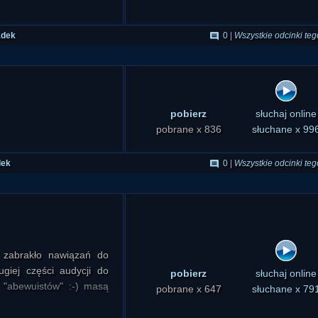
adek
0
|
Wszystkie odcinki teg
pobierz
słuchaj online
pobrane x 836
słuchane x 99
dek
0
|
Wszystkie odcinki teg
 zabrakło nawiązań do
iej części audycji do
pobierz
słuchaj online
 "abewuistów" :-) masą
pobrane x 647
słuchane x 79