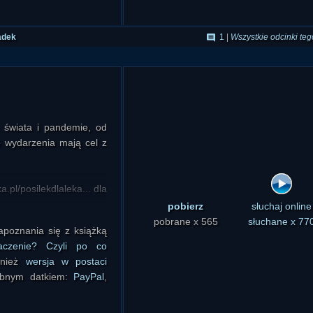
adek
1
|
Wszystkie odcinki teg
 świata i pandemie, od
e wydarzenia mają cel z
.pl/posilekdlaleka... dla
pobierz
słuchaj online
pobrane x 565
słuchane x 77
poznania się z książką
czenie? Czyli po co
wnież
wersja w postaci
obnym datkiem:
PayPal
,