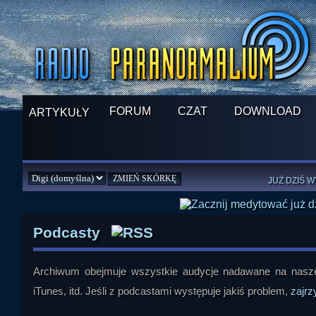
FORUM
CZAT
DOWNLOAD
ARTYKUŁY
SPRAWDŹ P
JUŻ DZIŚ 
PILNY APEL
NOWE KSI
ZAŁOŻ
PAR
Podcasty
Archiwum obejmuje wszystkie audycje nadawane na naszej
iTunes, itd. Jeśli z podcastami występuje jakiś problem,
zajrz