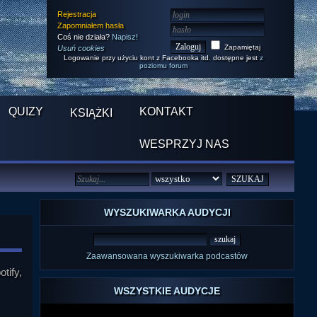
Rejestracja
Zapomniałem hasła
Coś nie działa?
Napisz!
Zapamiętaj
Usuń cookies
Logowanie przy użyciu kont z Facebooka itd. dostępne jest
z
poziomu forum
QUIZY
KONTAKT
KSIĄŻKI
WESPRZYJ NAS
WYSZUKIWARKA AUDYCJI
Zaawansowana wyszukiwarka podcastów
tify,
WSZYSTKIE AUDYCJE