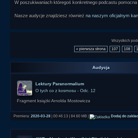
W poszukiwaniach któregoś konkretnego podcastu pomocna
Nasze audycje znajdziesz również
na naszym oficjalnym ka
Wszystkich podc
« pierwsza strona
107
108
Audycja
Lektury Paranormalium
O tych co z kosmosu - Odc. 12
Fragment książki Arnolda Mostowicza
Premiera:
2020-03-28
| 00:46:13 | 84.60 MB |
Dodaj do zakła