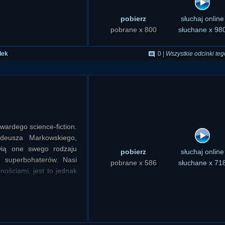
pobierz
słuchaj online
pobrane x 800
słuchane x 98
dek
0
|
Wszystkie odcinki teg
wardego science-fiction.
adeusza Markowskiego,
owią one swego rodzaju
pobierz
słuchaj online
h superbohaterów. Nasi
pobrane x 586
słuchane x 71
ościami, jest to jednak
rykańskiego...