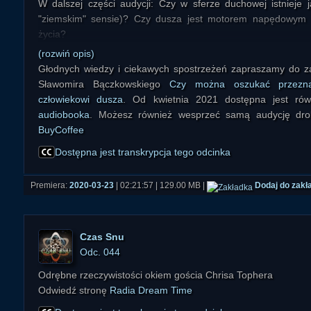
W dalszej części audycji: Czy w sferze duchowej istnieje 
"ziemskim" sensie)? Czy dusza jest motorem napędowym
życia?
(rozwiń opis)
Głodnych wiedzy i ciekawych spostrzeżeń zapraszamy do za
Sławomira Bączkowskiego
Czy można oszukać przezna
człowiekowi dusza
. Od kwietnia 2021 dostępna jest ró
audiobooka
. Możesz również wesprzeć samą audycję dr
BuyCoffee
Dostępna jest transkrypcja tego odcinka
Premiera:
2020-03-23
| 02:21:57 | 129.00 MB |
Dodaj do zakł
Czas Snu
Odc. 044
Odrębne rzeczywistości okiem gościa Chrisa Tophera
Odwiedź stronę
Radia Dream Time