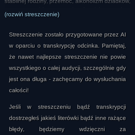
stabilnej rodziny, przemoc, alkoholizm dziadków, 
wczesne problemy emocjonalne i bunt wobec 
(rozwiń streszczenie)
otoczenia. Już jako nastolatka została matką, 
oddała dziecko do adopcji, wcześnie zaczęła 
Streszczenie zostało przygotowane przez AI
prostytuować się, podróżować autostopem i 
wchodzić w konflikty z prawem. Z czasem jej 
w oparciu o transkrypcję odcinka. Pamiętaj,
życie coraz bardziej pogrążało się w przemocy, 
że nawet najlepsze streszczenie nie powie
uzależnieniach i kolejnych aresztowaniach.

wszystkiego o całej audycji, szczególnie gdy
W audycji podkreślono, że Wuornos przez lata 
jest ona długa - zachęcamy do wysłuchania
funkcjonowała na marginesie społeczeństwa, 
całości!
zmieniając nazwiska i podejmując dorywcze, 
często nielegalne sposoby zarobku. Po 
Jeśli w streszczeniu bądź transkrypcji
nieudanym małżeństwie i kolejnych pobytach w 
dostrzegłeś jakieś literówki bądź inne rażące
więzieniu związała się z Tyrią Moore, z którą 
przez pewien czas żyła i podróżowała po 
błędy, będziemy wdzięczni za