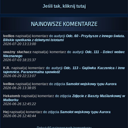
Jeśli tak, kliknij tutaj
NAJNOWSZE KOMENTARZE
Ivellios
napisał(a) komentarz
do audycji
Odc. 60 - Przybysze z innego świata.
Bliskie spotkania z dziwnymi istotami
2026-07-20 13:13:00
uważny słuchacz
napisał(a) komentarz
do audycji
Odc. 111 - Dzieci wobec
Nieznanego
2026-07-03 18:15:37
K.R.
napisał(a) komentarz
do audycji
Odc. 113 - Gajówka Kaczenica i inne
tajemnice. Paranormalna spowiedź
2026-06-29 22:13:07
Ivellios
napisał(a) komentarz
do zdjęcia
Samolot wojskowy typu Aurora
2026-06-26 13:38:05
Hekatomb
napisał(a) komentarz
do zdjęcia
Zdjęcie z Baszty Maślankowej w
Malborku
2026-06-26 12:45:22
Hej
napisał(a) komentarz
do zdjęcia
Samolot wojskowy typu Aurora
2026-06-26 12:40:44