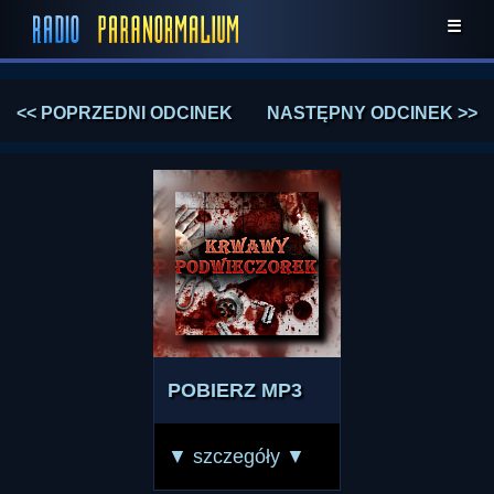
☰
<< POPRZEDNI ODCINEK
NASTĘPNY ODCINEK >>
POBIERZ MP3
▼ szczegóły ▼