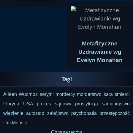
Metafizyczne
Uzdrawianie wg
Evelyn Monahan
Tagi
Aileen Wuornos
seryjni mordercy
morderstwo
kara śmierci
Floryda
USA
proces sądowy
prostytucja
samobójstwo
więzienie
autostop
zabójstwo
psychopatia
przestępczość
film Monster
Chmura tagów