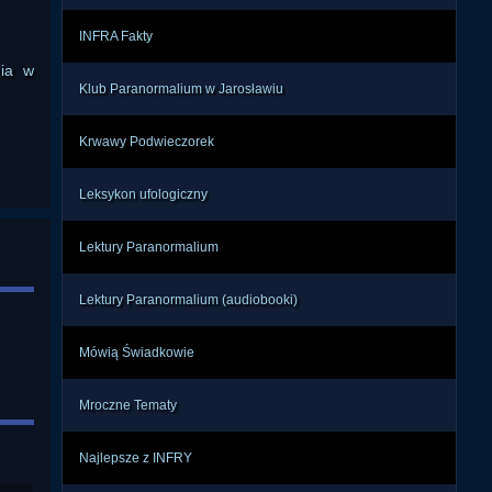
temu 
INFRA Fakty
y, z 
osób 
nia w
Klub Paranormalium w Jarosławiu
wny. 
Krwawy Podwieczorek
 bez 
użyć 
Leksykon ufologiczny
, bo 
Lektury Paranormalium
ksie 
Lektury Paranormalium (audiobooki)
stem 
nku. 
Mówią Świadkowie
wnie 
Mroczne Tematy
otyw 
 się 
Najlepsze z INFRY
e. W 