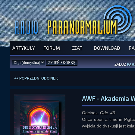
SPRAWDŹ P
JUŻ DZIŚ 
ARTYKUŁY
FORUM
CZAT
DOWNLOAD
RA
PILNY APEL
NOWE KSI
ZAŁOŻ
PAR
<< POPRZEDNI ODCINEK
AWF - Akademia Wsz
Odcinek:
Odc. 49
Once upon a time in Pigfac
wyjścia do dyskusji jest k