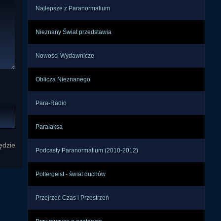
ywać 
Najlepsze z Paranormalium
ldek 
u do 
Nieznany Świat przedstawia
Nowości Wydawnicze
dową 
ą do 
Oblicza Nieznanego
ek i 
czce 
Para-Radio
jego 
Paralaksa
rzed 
ędzie
em i 
Podcasty Paranormalium (2010-2012)
zyna 
 dla 
Poltergeist - świat duchów
emal 
Przejrzeć Czas i Przestrzeń
arze 