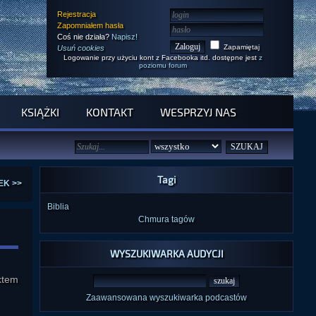
Rejestracja
Zapomniałem hasła
Coś nie działa?
Napisz!
Zapamiętaj
Usuń cookies
Logowanie przy użyciu kont z Facebooka itd. dostępne jest
z
poziomu forum
KSIĄŻKI
KONTAKT
WESPRZYJ NAS
Tagi
EK >>
Biblia
Chmura tagów
WYSZUKIWARKA AUDYCJI
ktem
Zaawansowana wyszukiwarka podcastów