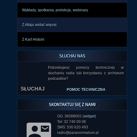
Wykłady, spotkania, prelekcje, webinary
Z Ałtaju widać więcej
Z Kart Historii
SŁUCHAJ NAS
Potrzebujesz pomocy technicznej w
słuchaniu radia lub korzystaniu z archiwum
SŁUCHAJ
podcastów?
POMOC TECHNICZNA
SKONTAKTUJ SIĘ Z NAMI
GG: 36088002 (
widget
)
Tel: 32 746 00 08
SMS: 530 620 493
radio@paranormalium.pl