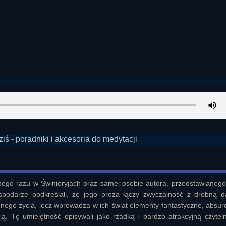
go razu w Świnioryjach oraz samej osobie autora, przedstawianego 
ospodarze podkreślali, że jego proza łączy zwyczajność z drobną d
nego życia, lecz wprowadza w ich świat elementy fantastyczne, absurd
ą. Tę umiejętność opisywali jako rzadką i bardzo atrakcyjną czytelni