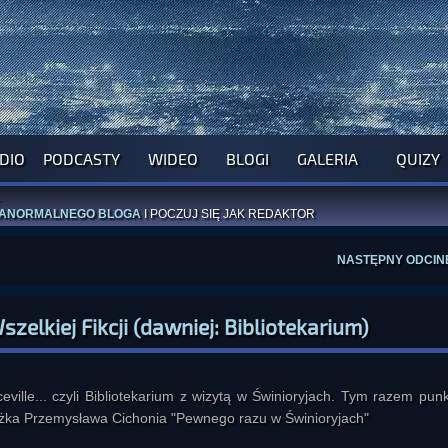
ROGRAM NA NAJBLIŻSZY TYDZIEŃ
WYPRÓBUJ NASZE OFICJALNE APLIKACJE
DIO
PODCASTY
WIDEO
BLOGI
GALERIA
QUIZY
:
PRZEKAŻ 1% LUB DATEK DLA MONIKI
ĄŻKI AUTORSTWA
A. MIAZGI
I
D. TRELI
ANORMALNEGO BLOGA
I POCZUJ SIĘ JAK REDAKTOR
NASTĘPNY ODCIN
elkiej Fikcji (dawniej: Bibliotekarium)
eville... czyli Bibliotekarium z wizytą w Świnioryjach. Tym razem pun
siążka Przemysława Cichonia "Pewnego razu w Świnioryjach"