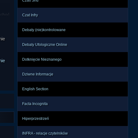
Czas Snu
choć 
Czat Infry
ając 
rych 
Debaty (nie)kontrolowane
zone 
nie
Debaty Ufologiczne Online
, że 
Dotknięcie Nieznanego
nie
ywał 
ną i 
Dziwne Informacje
ca w 
English Section
t to 
 się 
Facta Incognita
mi i 
tym, 
Hiperprzestrzeń
an.

INFRA - relacje czytelników
ątku 