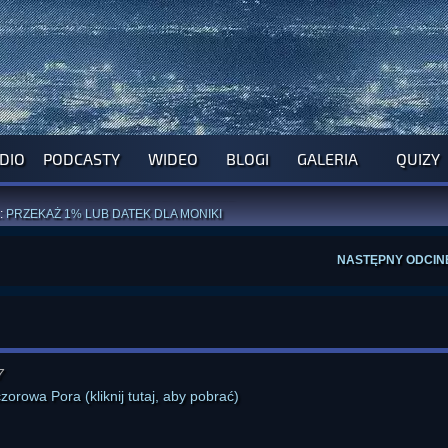
DIO
PODCASTY
WIDEO
BLOGI
GALERIA
QUIZY
ROGRAM NA NAJBLIŻSZY TYDZIEŃ
WYPRÓBUJ NASZE OFICJALNE APLIKACJE
:
PRZEKAŻ 1% LUB DATEK DLA MONIKI
ĄŻKI AUTORSTWA
A. MIAZGI
I
D. TRELI
ANORMALNEGO BLOGA
I POCZUJ SIĘ JAK REDAKTOR
NASTĘPNY ODCIN
7
zorowa Pora (kliknij tutaj, aby pobrać)