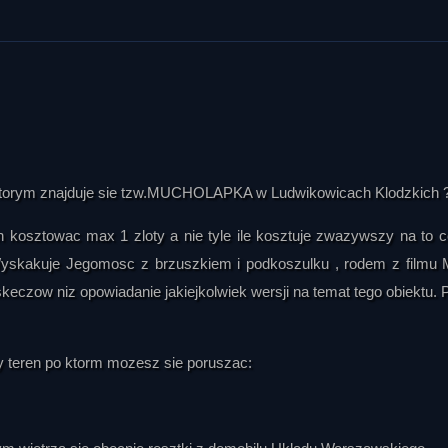
ć oficjalną przykrywką dla eksperymentów, a górskie położenie ułatw
arii.

t Muchołapka. Prowadzący odrzuca interpretację, że była ona wyłąc
o urządzenia. Łączy ją z pozostałościami rtęci, basenem, specjalistyc
ktora. W jego opinii mogła służyć do badań nad połączeniem rea
i. Wspomina również o ceramice zawierającej materiały promieniotwór
 które miały umożliwiać regulowanie reakcji za pomocą odpowie
na ktorym znajduje sie tzw.MUCHOLAPKA w Ludwikowicach Klodzkich 
etyzm rozwijane w duchu wynalazków Nikoli Tesli. Prowadzący twierdzi
ien kosztowac max 1 zloty a nie tyle ile kosztuje zwazywszy na to c
yki jądrowej, lecz badać oddziaływanie wysokich napięć, częstotliwo
yskakuje Jegomosc z brzuszkiem i podkoszulku , rodem z filmu 
rów. Wskazuje na znaczenie kwarcu, właściwości gruntu, długości kabli i
eczow niz opowiadanie jakiejkolwiek wersji na temat tego obiektu. 
no daleko od podziemnych instalacji, ponieważ w czasie pracy urzą
tromagnetyczne lub inne trudne do kontrolowania zjawiska. Rozbudo
, konieczny przy eksperymentach, do których nie można było dopu
ny teren po ktorm mozesz sie poruszac:
 opisuje własne doświadczenie z wyładowaniem koronowym. Relacjo
tora, porównując jej wygląd do miniaturowej galaktyki. Zjawisko to wią