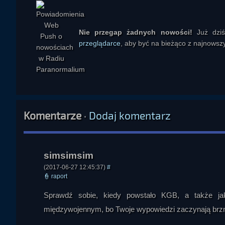
były ograniczane przez regulacje, monopole oraz interesy osób k
Audycja zawiera również rozbudowaną, krytyczną wobec oficj
Nie przegap żadnych nowości!
Już dzi
Prowadzący sugeruje, że Albert Einstein został wykreowany na
przeglądarce
, aby być na bieżąco z najnowszy
wynikać przede wszystkim z prac europejskich, niemieckich, 
Wspomina Cambridge, Kaiser Wilhelm Institute, Instytut So
Hanys Robson
Twierdzi, że przepływ naukowców, patentów i informacji m
Radzieckim był znacznie bardziej złożony, niż wynika to z popul
W tej narracji II wojna światowa oraz rozwój III Rzeszy miały
Komentarze
·
Dodaj komentarz
sugeruje, że nazistowskie Niemcy mogły stanowić kontrolo
promieniotwórczością, elektrycznością, biologią i wpływem pó
Institute, eksperymentalnych reaktorach, ciężkiej wodzie z No
Stanów Zjednoczonych i Związku Radzieckiego. Łączy te suges
wykorzystanych przy budowie amerykańskiej broni jądrowej mog
(2017-06-27 12:45:37)
#
👮
raport
Szczególne miejsce w przedstawionej hipotezie zajmuje Rie
Sprawdź sobie, kiedy powstało KGB, a także jak
podziemne fabryki i magazyny, lecz także obiekty badawcze, w
konstrukcje, układ przewodów, izolacje, betonowe kanały i r
międzywojennym, bo Twoje wypowiedzi zaczynają brzm
jądrowych. Zwraca uwagę na bliskość złóż uranu i na strategic