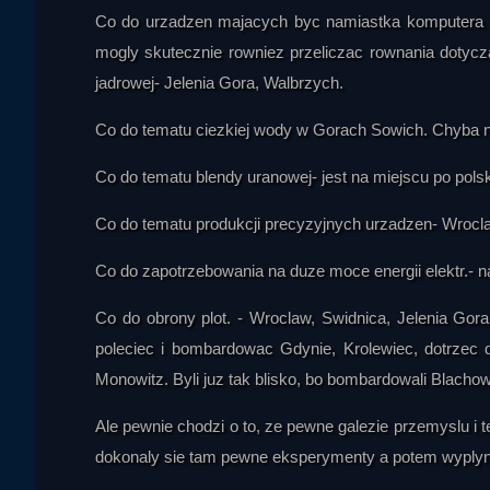
elektrostatyczno-elektromagnetycznych. Oficjalne instalacje w
Co do urzadzen majacych byc namiastka komputera 
oraz systemy sterowania. Prowadzący podkreśla, że jego wnioski
mogly skutecznie rowniez przeliczac rownania dotycza
informacji dostępnych w literaturze, a słuchacz powinien sam 
jadrowej- Jelenia Gora, Walbrzych.
OrinMan
Co do tematu ciezkiej wody w Gorach Sowich. Chyba 
Co do tematu blendy uranowej- jest na miejscu po polski
Co do tematu produkcji precyzyjnych urzadzen- Wrocl
Co do zapotrzebowania na duze moce energii elektr.- n
Hanys Robson
Co do obrony plot. - Wroclaw, Swidnica, Jelenia Gora
poleciec i bombardowac Gdynie, Krolewiec, dotrzec 
Monowitz. Byli juz tak blisko, bo bombardowali Blachow
Ale pewnie chodzi o to, ze pewne galezie przemyslu i te
dokonaly sie tam pewne eksperymenty a potem wyply