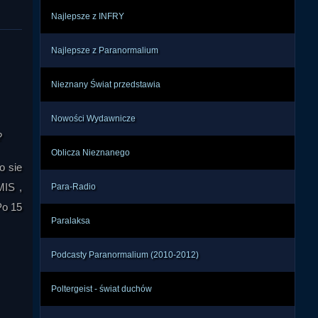
iało 
Najlepsze z INFRY
Najlepsze z Paranormalium
znie 
znym 
kcji 
Nieznany Świat przedstawia
cze, 
dnio 
Nowości Wydawnicze
?
Oblicza Nieznanego
, że 
o sie
ści, 
MIS ,
Para-Radio
 ich 
Po 15
dzeń 
Paralaksa
wane 
ścić 
Podcasty Paranormalium (2010-2012)
nuje 
Poltergeist - świat duchów
że z 