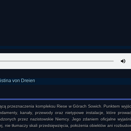
zącą przeznaczenia kompleksu Riese w Górach Sowich. Punktem wyjści
damenty, kanały, przewody oraz nietypowe instalacje, które prowad
adzonych przez nazistowskie Niemcy. Jego zdaniem oficjalne wyjaśnie
j, nie tłumaczy skali przedsięwzięcia, położenia obiektów ani rozbudow