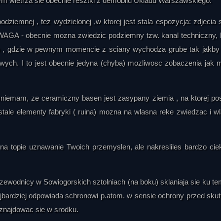
wietrza sie obecnie resztki z demobilu Ukladu Warszawskiego.
ycznymi i ruchem plazmy. Jednocześnie zaznacza, że eksperymenty 
 odpowiedniej wiedzy oraz zabezpieczeń. W jego interpretacji pod
odziemnej , tez wydzielonej ,w ktorej jest stala espozycja: zdjecia s
rzy próbowali połączyć promieniotwórczość z wirującymi pol
I UWAGA - obecnie mozna zwiedzic podziemny tzw. kanal techniczny, 
 , gdzie w pewnym momencie z sciany wychodza grube tak jakby 
znych na organizm człowieka. Prowadzący przywołuje biorezonans, w
wych. I to jest obecnie jedyna (chyba) mozliwosc zobaczenia jak 
dczenia z urządzeniami mającymi oddziaływać leczniczo. Wspomina d
ane regulacjami dotyczącymi zakłóceń radiowych. Według niego niemie
wania oraz poszukiwanie „nowego człowieka”, a projekty medyczne m
emam, ze ceramiczny basen jest zasypany ziemia , na ktorej po
tekście przywołuje zbrodnicze eksperymenty medyczne prowadzone p
elego z kompleksem Riese, podkreślając jednak, że nie ma pewności c
tale elementy fabryki ( ruina) mozna na wlasna reke zwiedzac i w
dzącego częścią projektu budowy całkowicie niezależnego sys
ie na topie uznawanie Twoich przemyslen, ale nakresliles bardzo ci
nergii, możliwość przekształcania materii, badania biologiczne, kont
ojekt miałby prowadzić do stworzenia państwa lub imperium zdol
 uniezależnić się od tradycyjnych surowców, handlu i pracy społeczeńs
zewodnicy w Sowiogorskich sztolniach (na boku) sklaniaja sie ku te
ozproszone między różne kraje, zespoły i instytucje, a ich najbard
jbardziej odpowiada schronowi p.atom. w sensie ochrony przed sku
znajdowac sie w srodku.
stowano połączenie dwóch technologii: energii jądrowej oraz zja