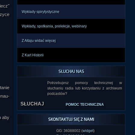
tory 
iecz"
ji i 
Wykłady spirytystyczne
izyce
órym 
Wykłady, spotkania, prelekcje, webinary
Z Ałtaju widać więcej
Z Kart Historii
SŁUCHAJ NAS
Potrzebujesz pomocy technicznej w
tanie
słuchaniu radia lub korzystaniu z archiwum
podcastów?
enau-
SŁUCHAJ
POMOC TECHNICZNA
o aby
SKONTAKTUJ SIĘ Z NAMI
GG: 36088002 (
widget
)