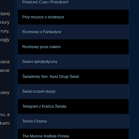
tego 
Przejrzeć Czas i Przestrzeń
obne 
tarej
ami 
Przy muzyce o ezoteryce
ktory
rury,
Rozmowy o Fantastyce
olne 
mogly
awne 
Rozmowy poza ciałem
ckie 
ogły 
siana
rzez 
Seans spirytystyczny
o do 
lasne
Świadomy Sen: Nasz Drugi Świat
temu 
Świat oczami duszy
ekawy
rolę 
nego 
Telegram z Krańca Świata
twa. 
mu, a
ziej 
Teoria Chaosu
tkami
The Monroe Institute Polska
wisk 