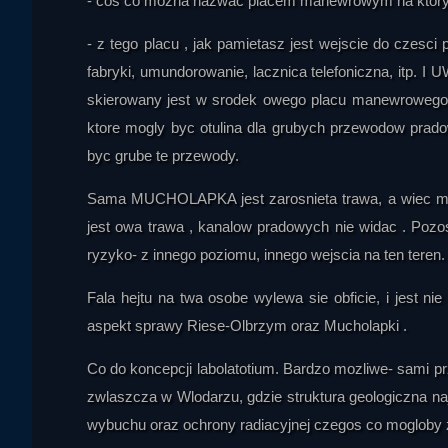
- cos co mozna nazwac placem manewrowym na ktorym 
wysokim napięciem, prądem zmiennym, ładunkami elektrostat
rodzaju są niebezpieczne i nie powinny być wykonywane bez
- z tego placu , jak pamietasz jest wejscie do czesci p
zjawiska mogły interesować badaczy niemieckich, któ
elektromagnetycznymi, między innymi z wykorzystaniem rtęci.

fabryki, umundorowanie, lacznica telefoniczna, itp. 
skierowany jest w srodek owego placu manewrowego
Kolejny wątek dotyczy rzekomego wpływu pól elektromagnetyc
ktore mogly byc otulina dla grubych przewodow prado
elektrony, właściwości pól elektrostatycznych oraz doświa
aparaty lampowe i twierdzi, że ich działanie bywało ogranicz
byc grube te przewody.
badania mogły obejmować także biologiczne skutki promienio
Sama MUCHOLAPKA jest zarosnieta trawa, a wiec mni
być prowadzone pod przykrywką badań atomowych. W tym kon
nazistów i ostrożnie wskazuje na możliwy związek Josefa Meng
jest owa trawa , kanalow pradowych nie widac . Pozos
tej informacji.

ryzyko- z innego poziomu, innego wejscia na ten teren.
W szerszym ujęciu kompleks Riese ma być według prowa
Fala hejtu na twa osobe wylewa sie obficie, i jest n
technologiczno-finansowego. Miałby on łączyć własne źródło e
aspekt sprawy Riese-Olbrzym oraz Mucholapki .
zasobów oraz podporządkowany system gospodarczy. Taki pr
samodzielnie produkować energię, materiały i broń, a przez to
Co do koncepcji labolatotium. Bardzo mozliwe- sami pr
Prowadzący sugeruje, że właśnie dlatego badania miały być r
zwlaszcza w Wlodarzu, gdzie struktura geologiczna na
zaawansowana część mogła zostać ukryta w Górach Sowich.

wybuchu oraz ochrony radiacyjnej czegos co mogloby 
Audycja kończy się podsumowaniem hipotezy, że w Riese te