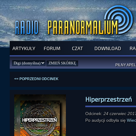
ARTYKUŁY
FORUM
CZAT
DOWNLOAD
RA
SPRAWDŹ P
JUŻ DZIŚ 
PILNY APEL
NOWE KSI
ZAŁOŻ
PAR
<< POPRZEDNI ODCINEK
Hiperprzestrzeń
Odcinek:
24 czerwiec 201
Po audycji odbyła się
Wiec