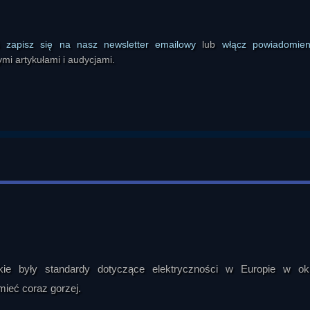
ontrolujących rynek energii.

alnej historiografii opowieść o kształtowaniu obrazu nauki w XX wi
ś
zapisz się na nasz newsletter emailowy
lub
włącz powiadomie
 symbol nowej epoki, podczas gdy rzeczywisty rozwój fizyki atomowej 
mi artykułami i audycjami.
brytyjskich, francuskich, rosyjskich i japońskich ośrodków badawcz
lvaya, Oppenheimera, Sacharowa i grupę określaną jako Cambridge F
iędzy Niemcami, Wielką Brytanią, Stanami Zjednoczonymi i Związ
arnych opowieści o rywalizacji państw.

 być częściowo podporządkowane testowaniu nowych technologii. Prowad
wany poligon badawczy, w którym łączono badania nad energią atom
l elektromagnetycznych na organizm człowieka. Wspomina o Kaiser Wil
rwegii, uranie z okolic Wałbrzycha oraz możliwym transferze technologi
tie z projektem Manhattan i twierdzi, że część materiałów lub rozwi
ła pochodzić z niemieckich badań.

se. Według prowadzącego w Górach Sowich mogły znajdować się nie t
ie były standardy dotyczące elektryczności w Europie w okr
 tym reaktor oraz pomieszczenia kontrolne. Nietypowe fundamenty, okr
ozbudowane systemy chłodzenia interpretuje on jako elementy instal
ieć coraz gorzej.
zne położenie regionu, który w czasach wojny został odizolowany i ob