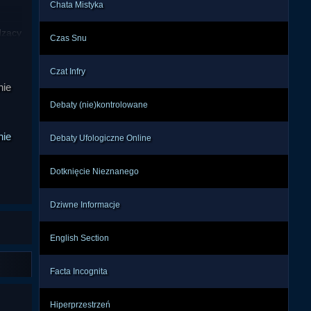
Chata Mistyka
zący 
Czas Snu
dzić 
cjał 
Czat Infry
rgia 
nie
i, a 
Debaty (nie)kontrolowane
nie
Debaty Ufologiczne Online
ów w 
cesu 
że o 
Dotknięcie Nieznanego
owej 
rgię 
Dziwne Informacje
English Section
ów i 
rola 
Facta Incognita
eżne 
iwić 
Hiperprzestrzeń
esli 