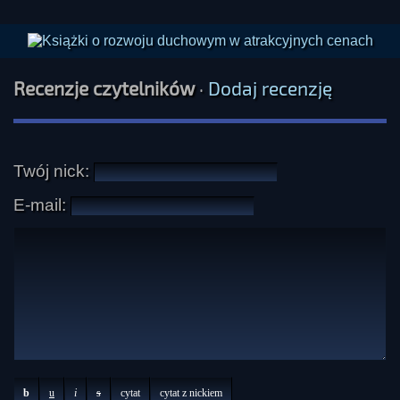
Recenzje czytelników
·
Dodaj recenzję
Twój nick:
E-mail:
b
u
i
s
cytat
cytat z nickiem