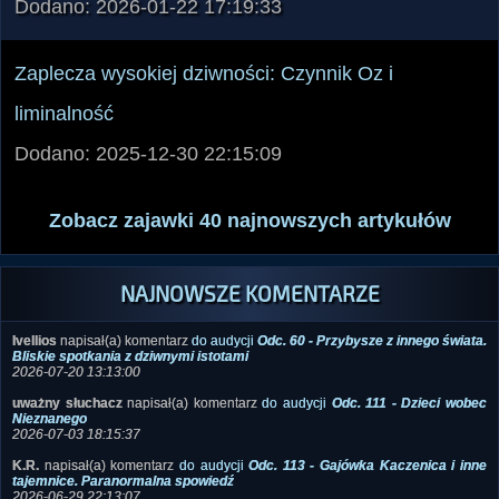
Dodano: 2026-01-22 17:19:33
Zaplecza wysokiej dziwności: Czynnik Oz i
liminalność
Dodano: 2025-12-30 22:15:09
Zobacz zajawki 40 najnowszych artykułów
NAJNOWSZE KOMENTARZE
Ivellios
napisał(a) komentarz
do audycji
Odc. 60 - Przybysze z innego świata.
Bliskie spotkania z dziwnymi istotami
2026-07-20 13:13:00
uważny słuchacz
napisał(a) komentarz
do audycji
Odc. 111 - Dzieci wobec
Nieznanego
2026-07-03 18:15:37
K.R.
napisał(a) komentarz
do audycji
Odc. 113 - Gajówka Kaczenica i inne
tajemnice. Paranormalna spowiedź
2026-06-29 22:13:07