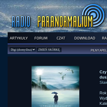
ARTYKUŁY
FORUM
CZAT
DOWNLOAD
RA
SPRAWDŹ P
JUŻ DZIŚ 
PILNY APEL
NOWE KSI
ZAŁOŻ
PAR
Czy
dus
Sła
Rok
Wyd
Kate