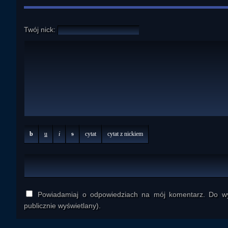
Twój nick:
b
u
i
s
cytat
cytat z nickiem
Powiadamiaj o odpowiedziach na mój komentarz. Do wys
publicznie wyświetlany).