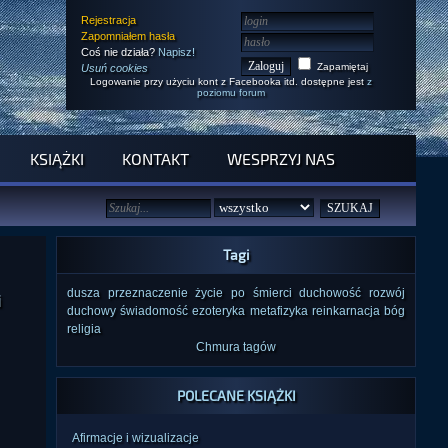
Rejestracja
Zapomniałem hasła
Coś nie działa?
Napisz!
Zapamiętaj
Usuń cookies
Logowanie przy użyciu kont z Facebooka itd. dostępne jest
z
poziomu forum
KSIĄŻKI
KONTAKT
WESPRZYJ NAS
Tagi
dusza
przeznaczenie
życie po śmierci
duchowość
rozwój
i
duchowy
świadomość
ezoteryka
metafizyka
reinkarnacja
bóg
religia
Chmura tagów
POLECANE KSIĄŻKI
Afirmacje i wizualizacje