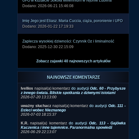
Imię Jego jest Eliasz. Maria Cuccia, ciąża, poronienie i UFO
Dodano: 2026-01-22 17:19:33
Zaplecza wysokiej dziwności: Czynnik Oz i liminalność
Dodano: 2025-12-30 22:15:09
Zobacz zajawki 40 najnowszych artykułów
NAJNOWSZE KOMENTARZE
Ivellios
napisał(a) komentarz
do audycji
Odc. 60 - Przybysze
z innego świata. Bliskie spotkania z dziwnymi istotami
2026-07-20 13:13:00
uważny słuchacz
napisał(a) komentarz
do audycji
Odc. 111 -
Dzieci wobec Nieznanego
2026-07-03 18:15:37
K.R.
napisał(a) komentarz
do audycji
Odc. 113 - Gajówka
Kaczenica i inne tajemnice. Paranormalna spowiedź
2026-06-29 22:13:07
Ivellios
napisał(a) komentarz
do zdjęcia
Samolot wojskowy
typu Aurora