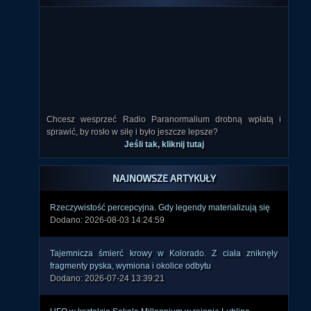
Chcesz wesprzeć Radio Paranormalium drobną wpłatą i
sprawić, by rosło w siłę i było jeszcze lepsze?
Jeśli tak, kliknij tutaj
NAJNOWSZE ARTYKUŁY
Rzeczywistość percepcyjna. Gdy legendy materializują się
Dodano: 2026-08-03 14:24:59
Tajemnicza śmierć krowy w Kolorado. Z ciała zniknęły
fragmenty pyska, wymiona i okolice odbytu
Dodano: 2026-07-24 13:39:21
UFO w kształcie Sokoła Millennium w rejonie Lublina
Dodano: 2026-06-21 15:46:08