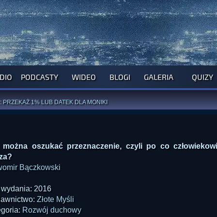
DIO
PODCASTY
WIDEO
BLOGI
GALERIA
QUIZY
ROGRAM NA NAJBLIŻSZY TYDZIEŃ
WYPRÓBUJ NASZE OFICJALNE APLIKACJE
:
PRZEKAŻ 1% LUB DATEK DLA MONIKI
ĄŻKI AUTORSTWA
A. MIAZGI
I
D. TRELI
ANORMALNEGO BLOGA
I POCZUJ SIĘ JAK REDAKTOR
 można oszukać przeznaczenie, czyli po co człowiekow
za?
womir Bączkowski
 wydania: 2016
awnictwo:
Złote Myśli
goria:
Rozwój duchowy