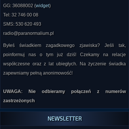
Tel: 32 746 00 08
SMS: 530 620 493
radio@paranormalium.pl
Byłeś świadkiem zagadkowego zjawiska? Jeśli tak,
poinformuj nas o tym już dziś! Czekamy na relacje
współczesne oraz z lat ubiegłych. Na życzenie świadka
zapewniamy pełną anonimowość!
UWAGA: Nie odbieramy połączeń z numerów
zastrzeżonych
NEWSLETTER
Zapisz się do naszego newslettera i bądź na bieżąco z