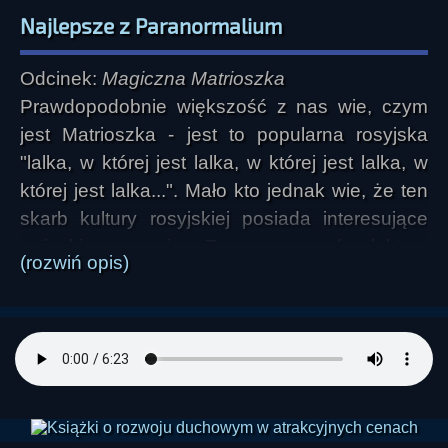
Najlepsze z Paranormalium
Odcinek:
Magiczna Matrioszka
Prawdopodobnie większość z nas wie, czym
jest Matrioszka - jest to popularna rosyjska
"lalka, w której jest lalka, w której jest lalka, w
której jest lalka...". Mało kto jednak wie, że ten
skarb kultury rosyjskiej posiada interesujące
związki z magią. Zapraszamy do lektury
(rozwiń opis)
artykułu, którego autorka, Deanna Jaxine
Stinson, opisuje owe magiczne powiązania
oraz przytacza kilka najciekawszych rosyjskich
podań ludowych z magią w tle.