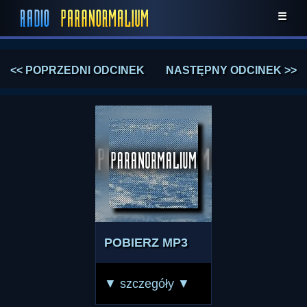
☰
<< POPRZEDNI ODCINEK
NASTĘPNY ODCINEK >>
POBIERZ MP3
▼ szczegóły ▼