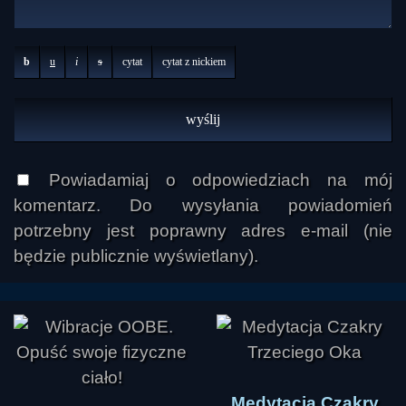
b
u
i
s
cytat
cytat z nickiem
Powiadamiaj o odpowiedziach na mój
komentarz. Do wysyłania powiadomień
potrzebny jest poprawny adres e-mail (nie
będzie publicznie wyświetlany).
Medytacja Czakry