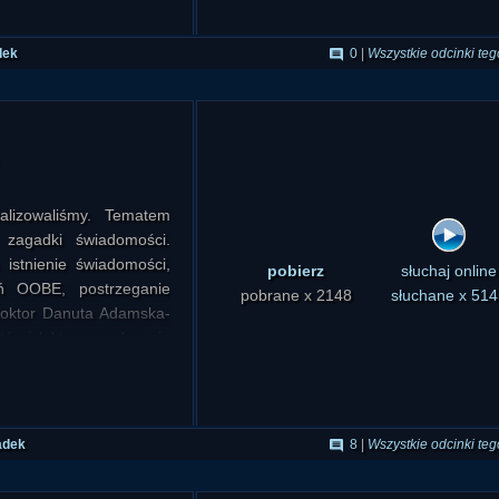
dek
0
|
Wszystkie odcinki teg
ealizowaliśmy. Tematem
 zagadki świadomości.
istnienie świadomości,
pobierz
słuchaj online
eń OOBE, postrzeganie
pobrane x 2148
słuchane x 514
doktor Danuta Adamska-
órej lektury serdecznie
 Piotr Cielebiaś
tal Infra), a od strony
wał Marek Sęk "Ivellios"
adek
8
|
Wszystkie odcinki teg