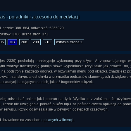
i łącznie: 3881884, odtworzeń: 5365929
astów: 3706, liczba stron: 371
06
207
208
209
210
ostatnia strona »
i jest 2339) posiadają transkrypcję wykonaną przy użyciu AI zapewniającego 
tm tworząc transkrypcję pomija słowa-wypełniacze (czyli takie jak
prawda, no, y
- na podstronie każdego odcinka w rozwijanym menu pod okładką znajdziesz pr
towych, transkrypcja jest ukryta w przypadku podcastów stanowiących dźwiękowe 
az audycji bazujących na nich, jak też fragmentów książek.
czbę odsłuchań online jak i pobrań na dysk. Wynika to z założenia, że użytkow
h, licznik nie uwzględnia pobrań plików mp3 za pośrednictwem aplikacji do pobi
 serwisu, liczniki odświeżają się w pewnych odstępach czasowych.
est dozwolone na zasadach
opisanych w licencji
.