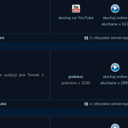
słuchaj na YouTube
słuchaj online
słuchane x 62
dek
0
|
Wszystkie odcinki teg
m audycji jest Tomek z
pobierz
słuchaj online
pobrane x 1530
słuchane x 288
adek
4
|
Wszystkie odcinki teg