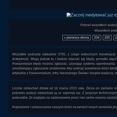
Pobrań wszystkich audycj
Wszystkich podc
« pierwsza strona
204
205
2
Wszystkie podcasty (aktualnie 3705, z czego widocznych transkrypcj
dokładność. Mogą jednak tu i ówdzie zdarzać się błędy, ponadto algory
Poważniejsze błędy możesz zgłaszać, używając systemu raportowania 
umożliwiający zgłaszanie problemów. Aby uniknąć powielania treści teks
artykułów z Paranormalium, Infry, Nieznanego Świata i blogów badaczy, or
Licznik odsłuchań działa od 16 marca 2015 roku. Zlicza on zarówno li
pobraniu audycji odsłuchuje ją co najmniej raz. Z przyczyn technicznyc
podcastów. Ze względu na zastosowanie przez nas cache-owania zasobów
Kopiowanie i umieszczanie naszych treści na łamach innych serwisów j