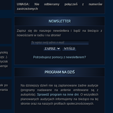
UWAGA: Nie odbieramy połączeń z numerów
zastrzeżonych
NEWSLETTER
Zapisz się do naszego newslettera i bądź na bieżąco z
nowościami w radiu i na stronie!
wysoką
yy...
).
Potrzebujesz pomocy z newsletterem?
zycisk
wersje
PROGRAM NA DZIŚ
nik po
Na dzisiejszy dzień nie są zaplanowane żadne audycje
erania
(programy nadawane na antenie emitowane są z
autopilota).
Sprawdź program na inne dni
. O wszystkich
planowanych audycjach informujemy na bieżąco na tej
stronie oraz na naszych profilach społecznościowych.