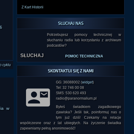
Z Kart Historii
SŁUCHAJ NAS
6
Potrzebujesz pomocy technicznej w
słuchaniu radia lub korzystaniu z archiwum
SŁUCHAJ
podcastów?
POMOC TECHNICZNA
o cyklu
SKONTAKTUJ SIĘ Z NAMI
GG: 36088002 (
widget
)
Tel: 32 746 00 08
SMS: 530 620 493
radio@paranormalium.pl
Byłeś świadkiem zagadkowego
nia w
zjawiska? Jeśli tak, poinformuj nas o
tym już dziś! Czekamy na relacje
współczesne oraz z lat ubiegłych. Na życzenie świadka
zapewniamy pełną anonimowość!