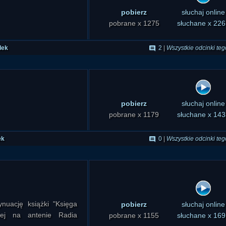
pobierz
słuchaj online
pobrane x 1275
słuchane x 226
dek
2
|
Wszystkie odcinki teg
pobierz
słuchaj online
pobrane x 1179
słuchane x 143
ek
0
|
Wszystkie odcinki teg
nuację książki "Księga
pobierz
słuchaj online
nej na antenie Radia
pobrane x 1155
słuchane x 169