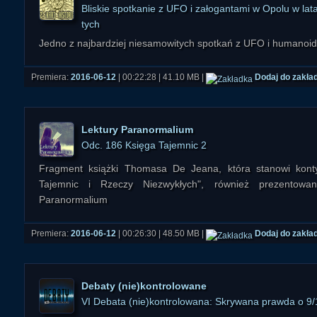
Bliskie spotkanie z UFO i załogantami w Opolu w lat
tych
Jedno z najbardziej niesamowitych spotkań z UFO i humanoid
Premiera:
2016-06-12
| 00:22:28 | 41.10 MB |
Dodaj do zakła
Lektury Paranormalium
Odc. 186 Księga Tajemnic 2
Fragment książki Thomasa De Jeana, która stanowi konty
Tajemnic i Rzeczy Niezwykłych", również prezentowa
Paranormalium
Premiera:
2016-06-12
| 00:26:30 | 48.50 MB |
Dodaj do zakła
Debaty (nie)kontrolowane
VI Debata (nie)kontrolowana: Skrywana prawda o 9/