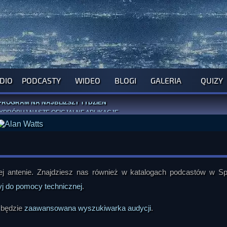
DIO
PODCASTY
WIDEO
BLOGI
GALERIA
QUIZY
ROGRAM NA NAJBLIŻSZY TYDZIEŃ
WYPRÓBUJ NASZE OFICJALNE APLIKACJE
:
PRZEKAŻ 1% LUB DATEK DLA MONIKI
ĄŻKI AUTORSTWA
A. MIAZGI
I
D. TRELI
ANORMALNEGO BLOGA
I POCZUJ SIĘ JAK REDAKTOR
 antenie. Znajdziesz nas również w katalogach podcastów w Spo
yj do pomocy technicznej
.
 będzie
zaawansowana wyszukiwarka audycji
.