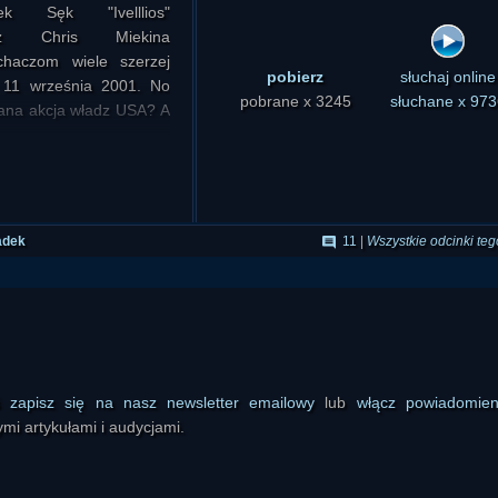
 Sęk "Ivelllios"
oraz Chris Miekina
uchaczom wiele szerzej
pobierz
słuchaj online
z 11 września 2001. No
pobrane x 3245
słuchane x 973
wana akcja władz USA? A
noud.
adek
11
|
Wszystkie odcinki teg
et Sorcery: The Fascist
ś
zapisz się na nasz newsletter emailowy
lub
włącz powiadomie
mi artykułami i audycjami.