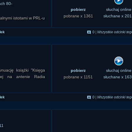
ach 80-
pobierz
słuchaj online
pobrane x 1361
słuchane x 201
alnymi istotami w PRL-u
dek
0
|
Wszystkie odcinki teg
nuację książki "Księga
pobierz
słuchaj online
nej na antenie Radia
pobrane x 1151
słuchane x 163
dek
0
|
Wszystkie odcinki teg
11