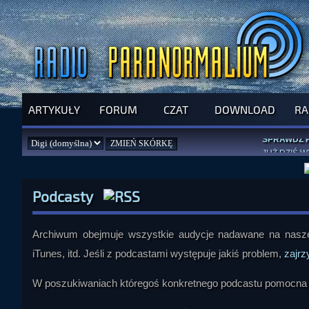
ARTYKUŁY
FORUM
CZAT
DOWNLOAD
RA
SPRAWDŹ P
JUŻ DZIŚ 
PILNY APEL
NOWE KSI
ZAŁOŻ
PAR
Podcasty
Archiwum obejmuje wszystkie audycje nadawane na naszej
iTunes, itd. Jeśli z podcastami występuje jakiś problem,
zajrz
W poszukiwaniach któregoś konkretnego podcastu pomocna