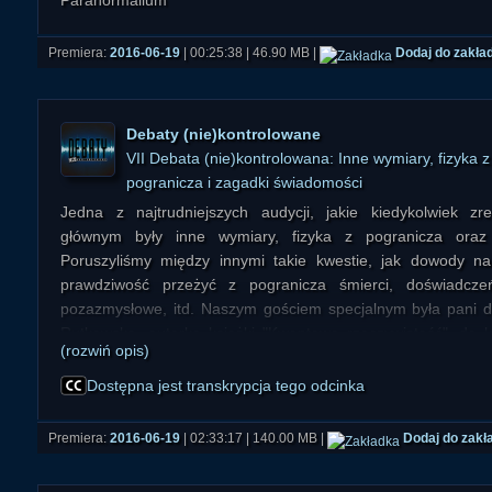
Paranormalium
Premiera:
2016-06-19
| 00:25:38 | 46.90 MB |
Dodaj do zakła
Debaty (nie)kontrolowane
VII Debata (nie)kontrolowana: Inne wymiary, fizyka z
pogranicza i zagadki świadomości
Jedna z najtrudniejszych audycji, jakie kiedykolwiek zr
głównym były inne wymiary, fizyka z pogranicza oraz
Poruszyliśmy między innymi takie kwestie, jak dowody na 
prawdziwość przeżyć z pogranicza śmierci, doświadcz
pozazmysłowe, itd. Naszym gościem specjalnym była pani 
Rutkowska, autorka książki "Kwantowa rzeczywistość", do kt
(rozwiń opis)
Państwa zachęcamy. Rozmowę poprowadził
(www.nieznanyswiat.pl/">Ni... Świat, www.infra.org.pl/">Por
Dostępna jest transkrypcja tego odcinka
technicznej debatę obsługiwał i komentarze z czata przekazy
(www.paranormalium.pl/">Ra... Paranormalium).
Premiera:
2016-06-19
| 02:33:17 | 140.00 MB |
Dodaj do zakł
Temat będzie kontynuowany w przyszłości!