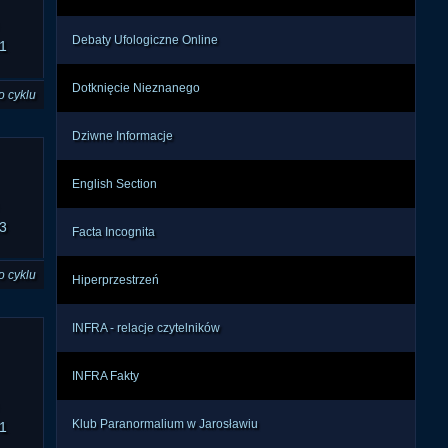
Debaty Ufologiczne Online
1
Dotknięcie Nieznanego
o cyklu
Dziwne Informacje
English Section
3
Facta Incognita
o cyklu
Hiperprzestrzeń
INFRA - relacje czytelników
INFRA Fakty
Klub Paranormalium w Jarosławiu
1