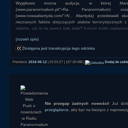
Wyjątkowo mocna audycja, w której Marek
(www.paranormalium.pl/">Ra... Paranormalium) 
(www.nowaatlantyda.com/">N... Atlantyda) przedstawili sł
nieznanych faktów dotyczących ataków terrorystycznych 
właśnie, czy to na pewno były ataki? A może ściśle zaplano
może swoje brudne palce w całej akcji maczał ktoś jeszcze...?
(rozwiń opis)
Nota: Bankier wspomniany pod koniec audycji to François Ge
Dostępna jest transkrypcja tego odcinka
Książki:
Premiera:
2016-06-12
| 03:03:27 | 167.00 MB |
Dodaj do zakł
Daniel Hopsicker "Welcome to Terrorland"
Joseph Farrell "Hidden Finance, Rogue Networks, and Secr
International, 9/11, and Penetrated Operations"
Nie przegap żadnych nowości!
Już dzi
przeglądarce
, aby być na bieżąco z najnowszy