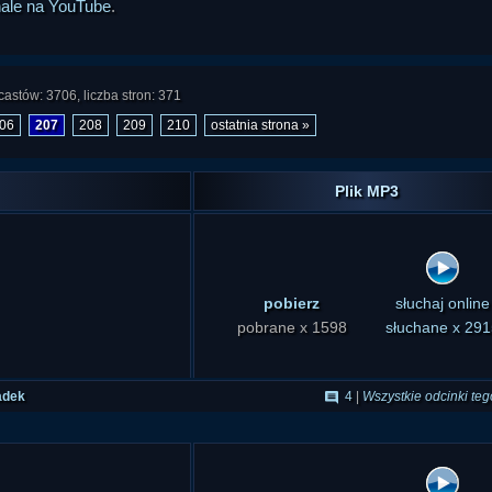
nale na YouTube
.
astów: 3706, liczba stron: 371
06
207
208
209
210
ostatnia strona »
Plik MP3
pobierz
słuchaj online
pobrane x 1598
słuchane x 291
adek
4
|
Wszystkie odcinki teg