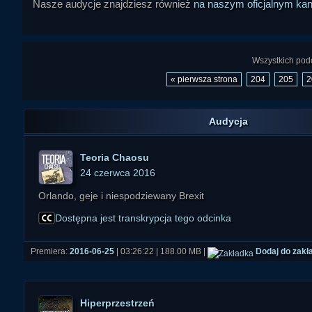
Nasze audycje znajdziesz również
na naszym oficjalnym ka
Wszystkich podc
« pierwsza strona
204
205
2
Audycja
Teoria Chaosu
24 czerwca 2016
Orlando, geje i niespodziewany Brexit
Dostępna jest transkrypcja tego odcinka
Premiera:
2016-06-25
| 03:26:22 | 188.00 MB |
Dodaj do zakł
Hiperprzestrzeń