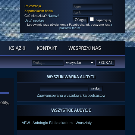
Rejestracja
Zapomniałem hasła
Coś nie działa?
Napisz!
Zapamiętaj
Usuń cookies
Logowanie przy użyciu kont z Facebooka itd. dostępne jest
z
poziomu forum
KSIĄŻKI
KONTAKT
WESPRZYJ NAS
WYSZUKIWARKA AUDYCJI
Zaawansowana wyszukiwarka podcastów
tify,
WSZYSTKIE AUDYCJE
ABW - Antologia Bibliotekarium - Warsztaty