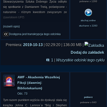
Stowarzyszenia Sztuka Dobrego Życia odbyło
pobrane x 1293
się spotkanie z Damianem Trelą, poświęcone -
naturalnie - różnym kwestiom związanym ze
zjawiskiem UFO.
słuchaj online
słuchane x 2283
(rozwiń opis)
Ile jest prawdy w relacjach ludzi, którzy twierdzą,
że widzą niezidentyfikowane obiekty latające? I
Dostępna jest transkrypcja tego odcinka
czy sam fenomen może stanowić zagrożenie dla
bezpieczeństwa narodowego, skoro na
Premiera:
2019-10-13
| 02:29:20 | 136.00 MB |
przestrzeni lat zajmowały się jego badaniem
Dodaj do zakładek
największe mocarstwa świata? Czy
relacjonowane przez świadków tzw. efekty
1
|
Wszystkie odcinki tego cyklu
dziwności występujące w bliskich spotkaniach z
UFO świadczą o tym, że mamy do czynienia z
pozaziemskimi odwiedzinami, czy też za tym
AWF - Akademia Wszelkiej
wszystkim stoi jakaś paranormalna siła, która
Fikcji (dawniej:
próbuje nami sterować i kontrolować nas?
Bibliotekarium)
Odc. 73
Zapraszamy do wysłuchania zapisu wykładu.
pobierz
Tym razem punktem wyjścia do dyskusji stała się
pobrane x 643
książka Johna C. Lennox`a "Bóg i Stephen