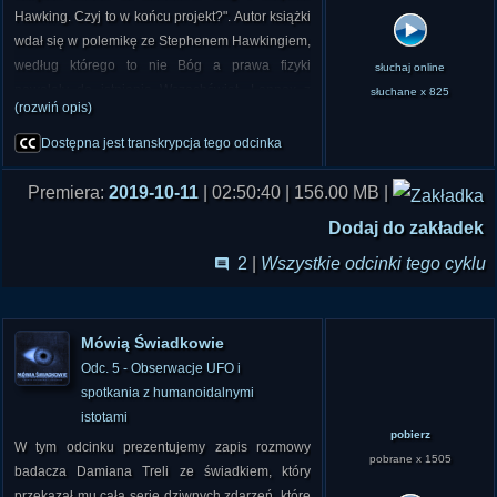
Hawking. Czyj to w końcu projekt?". Autor książki
wdał się w polemikę ze Stephenem Hawkingiem,
według którego to nie Bóg a prawa fizyki
słuchaj online
powołały do istnienia Wszechświat. Lennox z
słuchane x 825
(rozwiń opis)
kolei uważa że, paradoksalnie, wywody
Hawkinga w oczach czytelnika czynią istnienie
Dostępna jest transkrypcja tego odcinka
Boga tym bardziej prawdopodobnym.
Premiera:
2019-10-11
| 02:50:40 | 156.00 MB |
Dodaj do zakładek
2
|
Wszystkie odcinki tego cyklu
Mówią Świadkowie
Odc. 5 - Obserwacje UFO i
spotkania z humanoidalnymi
istotami
pobierz
W tym odcinku prezentujemy zapis rozmowy
pobrane x 1505
badacza Damiana Treli ze świadkiem, który
przekazał mu całą serię dziwnych zdarzeń, które