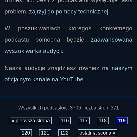
iTunes, itd. Jeśli z podcastami występuje jakiś
problem,
zajrzyj do pomocy technicznej
.
W poszukiwaniach któregoś konkretnego
podcastu pomocna będzie
zaawansowana
wyszukiwarka audycji
.
Nasze audycje znajdziesz również
na naszym
oficjalnym kanale na YouTube
.
Wszystkich podcastów: 3706, liczba stron: 371
« pierwsza strona
116
117
118
119
120
121
122
ostatnia strona »