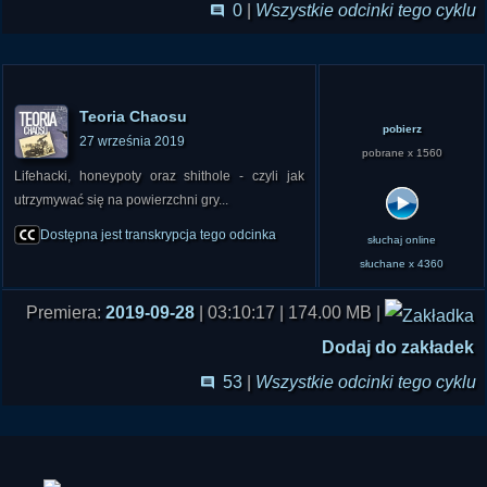
0
|
Wszystkie odcinki tego cyklu
Teoria Chaosu
pobierz
27 września 2019
pobrane x 1560
Lifehacki, honeypoty oraz shithole - czyli jak
utrzymywać się na powierzchni gry...
Dostępna jest transkrypcja tego odcinka
słuchaj online
słuchane x 4360
Premiera:
2019-09-28
| 03:10:17 | 174.00 MB |
Dodaj do zakładek
53
|
Wszystkie odcinki tego cyklu