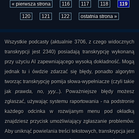
« pierwsza strona
116
117
118
119
120
121
122
ostatnia strona »
Wszystkie podcasty (aktualnie 3706, z czego widocznych
transkrypcji jest 2340) posiadają transkrypcję wykonaną
przy użyciu AI zapewniającego wysoką dokładność. Mogą
jednak tu i ówdzie zdarzać się błędy, ponadto algorytm
tworząc transkrypcję pomija słowa-wypełniacze (czyli takie
jak
prawda, no, yyy...
). Poważniejsze błędy możesz
zgłaszać, używając systemu raportowania - na podstronie
każdego odcinka w rozwijanym menu pod okładką
znajdziesz przycisk umożliwiający zgłaszanie problemów.
Aby uniknąć powielania treści tekstowych, transkrypcja jest