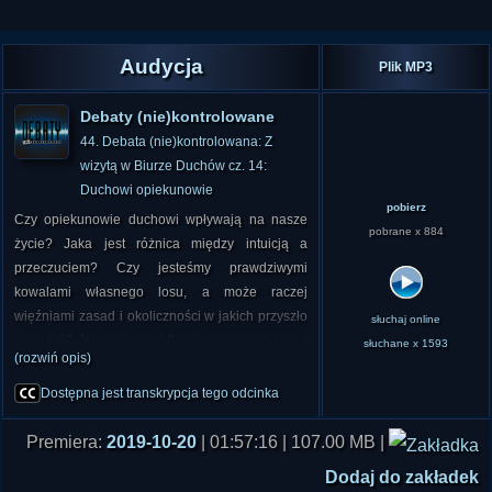
Audycja
Plik MP3
Debaty (nie)kontrolowane
44. Debata (nie)kontrolowana: Z
wizytą w Biurze Duchów cz. 14:
Duchowi opiekunowie
pobierz
Czy opiekunowie duchowi wpływają na nasze
pobrane x 884
życie? Jaka jest różnica między intuicją a
przeczuciem? Czy jesteśmy prawdziwymi
kowalami własnego losu, a może raczej
więźniami zasad i okoliczności w jakich przyszło
słuchaj online
nam żyć? Jak gęsta jest tkanina naszego losu i
słuchane x 1593
(rozwiń opis)
czy można spojrzeć poza nią?
Dostępna jest transkrypcja tego odcinka
Gościem tej audycji była Izabella Kijak - medium
spirytystyczne i doradca duchowy. Rozmowę
Premiera:
2019-10-20
| 01:57:16 | 107.00 MB |
poprowadziła Beata Kampa vel Ada Edelman
Dodaj do zakładek
(www.biuro-duchow.pl/">Biu... Duchów), a od