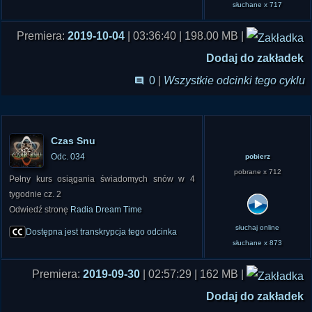
słuchane x 717
imgur.com/a/R5NJeqo">imgu...
Premiera:
2019-10-04
| 03:36:40 | 198.00 MB |
Blog Damiana Treli: czastajemnic.blogspot.com...
Tajemnic
Dodaj do zakładek
0
|
Wszystkie odcinki tego cyklu
Czas Snu
Odc. 034
pobierz
pobrane x 712
Pełny kurs osiągania świadomych snów w 4
tygodnie cz. 2
Odwiedź stronę
Radia Dream Time
słuchaj online
Dostępna jest transkrypcja tego odcinka
słuchane x 873
Premiera:
2019-09-30
| 02:57:29 | 162 MB |
Dodaj do zakładek