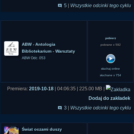
strony technicznej obsługiwał ją oraz komentarze
5
|
Wszystkie odcinki tego cyklu
z czatów przekazywał Marek Sęk "Ivellios"
(www.paranormalium.pl/">Ra... Paranormalium)
pobierz
ABW - Antologia
pobrane x 592
Bibliotekarium - Warsztaty
ABW Odc. 053
słuchaj online
słuchane x 754
Premiera:
2019-10-18
| 04:06:35 | 225.00 MB |
Dodaj do zakładek
3
|
Wszystkie odcinki tego cyklu
Świat oczami duszy