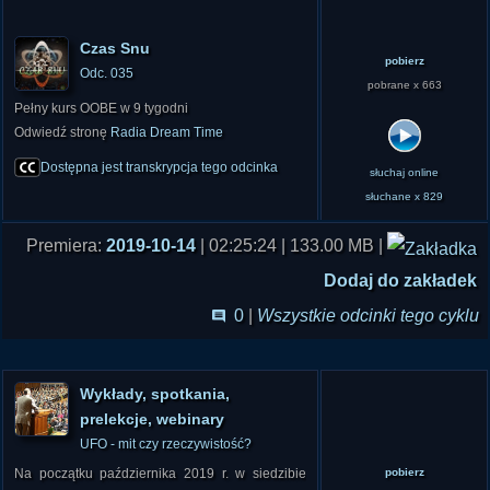
Czas Snu
pobierz
Odc. 035
pobrane x 663
Pełny kurs OOBE w 9 tygodni
Odwiedź stronę
Radia Dream Time
Dostępna jest transkrypcja tego odcinka
słuchaj online
słuchane x 829
Premiera:
2019-10-14
| 02:25:24 | 133.00 MB |
Dodaj do zakładek
0
|
Wszystkie odcinki tego cyklu
Wykłady, spotkania,
prelekcje, webinary
UFO - mit czy rzeczywistość?
Na początku października 2019 r. w siedzibie
pobierz