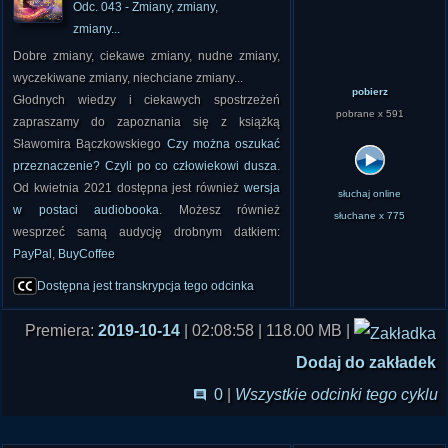
Odc. 043 - Zmiany, zmiany,
zmiany...
Dobre zmiany, ciekawe zmiany, nudne zmiany,
wyczekiwane zmiany, niechciane zmiany...
pobierz
Głodnych wiedzy i ciekawych spostrzeżeń
pobrane x 591
zapraszamy do zapoznania się z książką
Sławomira Bączkowskiego
Czy można oszukać
przeznaczenie? Czyli po co człowiekowi dusza
.
Od kwietnia 2021 dostępna jest również
wersja
słuchaj online
w postaci audiobooka
. Możesz również
słuchane x 775
wesprzeć samą audycję drobnym datkiem:
PayPal
,
BuyCoffee
Dostępna jest transkrypcja tego odcinka
Premiera:
2019-10-14
| 02:08:58 | 118.00 MB |
Dodaj do zakładek
0
|
Wszystkie odcinki tego cyklu