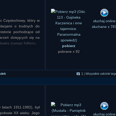
c Częstochowy, który w
elacjami o trudnych do
historie pochodzące od
pobierz
słuchaj online
arzeń dziejących się na
pobrane x 92
słuchane x 78
 dawka żywego folkloru.
ulę nieopodal domu (ok.
adek
1
|
Wszystkie odcinki teg
ny czas 00:06:08
mi sypialnianymi gośćmi
odych ludzi dopadł błąd
 latach 1911-1982), był
 połowie XX wieku. Jego