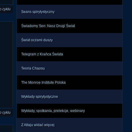
o cyklu
Seans spirytystyczny
Świadomy Sen: Nasz Drugi Świat
Świat oczami duszy
Telegram z Krańca Świata
Teoria Chaosu
The Monroe Institute Polska
Wykłady spirytystyczne
Wykłady, spotkania, prelekcje, webinary
o cyklu
Z Ałtaju widać więcej