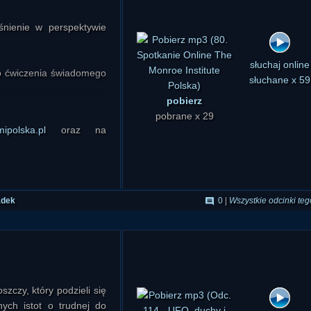
nienie w perspektywie
do ćwiczenia świadomego
pobierz
słuchaj online
pobrane x 29
słuchane x 59
w.tmipolska.pl
ipolska.pl
oraz na
:17:34
adek
0
|
Wszystkie odcinki teg
czy, który podzieli się
ych istot o trudnej do