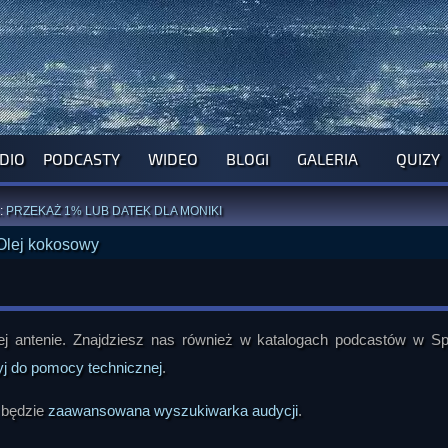
DIO
PODCASTY
WIDEO
BLOGI
GALERIA
QUIZY
ROGRAM NA NAJBLIŻSZY TYDZIEŃ
WYPRÓBUJ NASZE OFICJALNE APLIKACJE
:
PRZEKAŻ 1% LUB DATEK DLA MONIKI
ĄŻKI AUTORSTWA
A. MIAZGI
I
D. TRELI
ANORMALNEGO BLOGA
I POCZUJ SIĘ JAK REDAKTOR
 antenie. Znajdziesz nas również w katalogach podcastów w Spo
yj do pomocy technicznej
.
 będzie
zaawansowana wyszukiwarka audycji
.