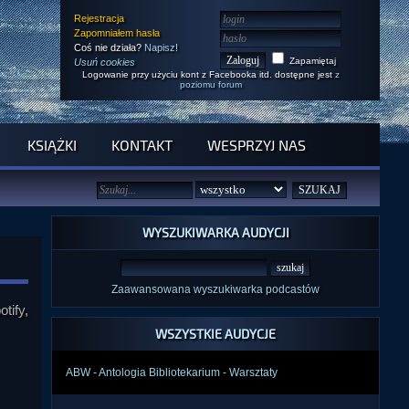
Rejestracja
Zapomniałem hasła
Coś nie działa?
Napisz!
Zapamiętaj
Usuń cookies
Logowanie przy użyciu kont z Facebooka itd. dostępne jest
z
poziomu forum
KSIĄŻKI
KONTAKT
WESPRZYJ NAS
WYSZUKIWARKA AUDYCJI
Zaawansowana wyszukiwarka podcastów
tify,
WSZYSTKIE AUDYCJE
ABW - Antologia Bibliotekarium - Warsztaty