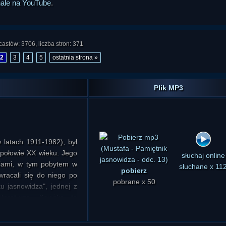
nale na YouTube
.
astów: 3706, liczba stron: 371
2
3
4
5
ostatnia strona »
Plik MP3
 latach 1911-1982), był
 połowie XX wieku. Jego
pobierz
słuchaj online
niami, w tym pobytem w
pobrane x 50
słuchane x 11
wracali się do niego po
u jasnowidza", jednej z
iteraturze. Książkę tę
amach cyklu "Lektury