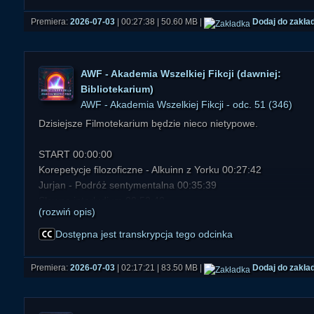
Książkę tę prezentujemy w wydaniu dźwiękowym w odci
Premiera:
2026-07-03
| 00:27:38 | 50.60 MB |
Dodaj do zakła
"Lektury Paranormalium".
AWF - Akademia Wszelkiej Fikcji (dawniej:
Bibliotekarium)
AWF - Akademia Wszelkiej Fikcji - odc. 51 (346)
Dzisiejsze Filmotekarium będzie nieco nietypowe.
START 00:00:00
Korepetycje filozoficzne - Alkuinn z Yorku 00:27:42
Jurjan - Podróż sentymentalna 00:35:39
Słowne interludium 00:52:40
(rozwiń opis)
Filmotekarium - Backrooms. Bez wyjścia 00:53:05
Słowne interludium 01:21:42
Dostępna jest transkrypcja tego odcinka
Wakacyjna audycja bez tytułu i Góra Ossona 01:29:57
Słowne interludium 01:52:30
Premiera:
2026-07-03
| 02:17:21 | 83.50 MB |
Dodaj do zakła
Z archiwum ABW 01:53:28
Słowo na dobranoc 02:15:56