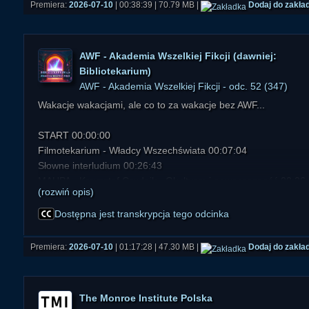
Premiera:
2026-07-10
| 00:38:39 | 70.79 MB |
Dodaj do zakła
AWF - Akademia Wszelkiej Fikcji (dawniej:
Bibliotekarium)
AWF - Akademia Wszelkiej Fikcji - odc. 52 (347)
Wakacje wakacjami, ale co to za wakacje bez AWF...
START 00:00:00
Filmotekarium - Władcy Wszechświata 00:07:04
Słowne interludium 00:26:43
MAUPA - Krzysztof Grudnik - Okultyzm i nowoczesność 00:26
(rozwiń opis)
Słowne interludium 00:43:03
Z archiwum ABW 00:43:38
Dostępna jest transkrypcja tego odcinka
Słowo na dobranoc 01:16:10
Premiera:
2026-07-10
| 01:17:28 | 47.30 MB |
Dodaj do zakła
The Monroe Institute Polska