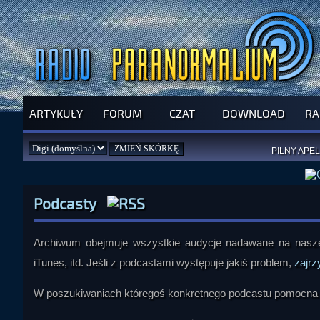
ARTYKUŁY
FORUM
CZAT
DOWNLOAD
RA
SPRAWDŹ P
JUŻ DZIŚ 
PILNY APEL
NOWE KSI
ZAŁOŻ
PAR
Podcasty
Archiwum obejmuje wszystkie audycje nadawane na naszej
iTunes, itd. Jeśli z podcastami występuje jakiś problem,
zajrz
W poszukiwaniach któregoś konkretnego podcastu pomocna