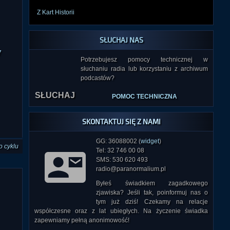
Z Kart Historii
SŁUCHAJ NAS
Potrzebujesz pomocy technicznej w
słuchaniu radia lub korzystaniu z archiwum
SŁUCHAJ
7
podcastów?
POMOC TECHNICZNA
SKONTAKTUJ SIĘ Z NAMI
GG: 36088002 (
widget
)
o cyklu
Tel: 32 746 00 08
SMS: 530 620 493
radio@paranormalium.pl
Byłeś świadkiem zagadkowego
zjawiska? Jeśli tak, poinformuj nas o
tym już dziś! Czekamy na relacje
współczesne oraz z lat ubiegłych. Na życzenie świadka
zapewniamy pełną anonimowość!