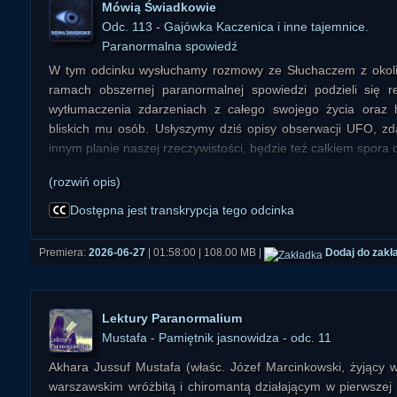
Mówią Świadkowie
Odc. 113 - Gajówka Kaczenica i inne tajemnice.
Paranormalna spowiedź
W tym odcinku wysłuchamy rozmowy ze Słuchaczem z okoli
ramach obszernej paranormalnej spowiedzi podzieli się r
wytłumaczenia zdarzeniach z całego swojego życia oraz 
bliskich mu osób. Usłyszymy dziś opisy obserwacji UFO, zd
innym planie naszej rzeczywistości, będzie też całkiem spora
(rozwiń opis)
START 00:00:00
Wstęp 00:01:08
Dostępna jest transkrypcja tego odcinka
01) Mały chłopiec i jego matka obserwują dziwną latającą k
1984-1985 roku) 00:01:50
Premiera:
2026-06-27
| 01:58:00 | 108.00 MB |
Dodaj do zakł
02) 1992 rok. Widzące Oko Saurona. 13-latek, UFO i zagubio
03) Chcieliśmy zobaczyć, jak reagujesz. Zdarzenie z potężny
z 2014 roku 00:23:56
Lektury Paranormalium
04) OOBE w młodości 00:35:03
Mustafa - Pamiętnik jasnowidza - odc. 11
05) Zaklęty trójkąt w lesie. Ok. 2000-2001 roku dwójkę mł
00:46:12
Akhara Jussuf Mustafa (właśc. Józef Marcinkowski, żyjący w
06) Ostatnie zagubienie w Noc Świętojańską 00:55:29
warszawskim wróżbitą i chiromantą działającym w pierwszej