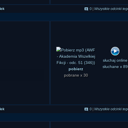
nkach w ramach cyklu
dek
0
|
Wszystkie odcinki teg
pobierz
słuchaj online
pobrane x 30
słuchane x 89
dek
0
|
Wszystkie odcinki teg