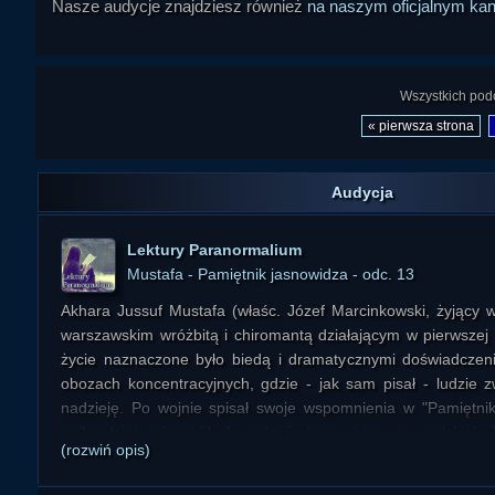
Nasze audycje znajdziesz również
na naszym oficjalnym ka
Wszystkich podc
« pierwsza strona
Audycja
Lektury Paranormalium
Mustafa - Pamiętnik jasnowidza - odc. 13
Akhara Jussuf Mustafa (właśc. Józef Marcinkowski, żyjący w
warszawskim wróżbitą i chiromantą działającym w pierwszej
życie naznaczone było biedą i dramatycznymi doświadcze
obozach koncentracyjnych, gdzie - jak sam pisał - ludzie z
nadzieję. Po wojnie spisał swoje wspomnienia w "Pamiętnik
najbardziej niezwykłych relacji tego typu w polskiej l
(rozwiń opis)
prezentujemy w wydaniu dźwiękowym w odcinkach w r
Paranormalium".