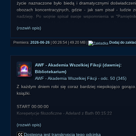
07) Południca i płanetnicy 00:59:05
życie naznaczone było biedą i dramatycznymi doświadcze
08) Zjawa kryzysowa i monicja w godzinie śmierci babci 01:02
obozach koncentracyjnych, gdzie - jak sam pisał - ludzie z
09) Zjawa zmarłej osoby i tajemnica wynajętego mieszkania 0
nadzieję. Po wojnie spisał swoje wspomnienia w "Pamiętnik
10) Duch lub człowiek cienia 01:11:02
najbardziej niezwykłych relacji tego typu w polskiej literaturze.
(rozwiń opis)
11) Duch kobiety w budynku biura rachunkowego 01:21:27
12) Kaczenica i Czynnik Oz. Zagubienie w czasoprzestrzen
Książkę tę prezentujemy w wydaniu dźwiękowym w odci
01:32:23
Premiera:
2026-06-26
| 00:26:54 | 49.20 MB |
Dodaj do zakła
"Lektury Paranormalium".
13) Senne deja-vu z innych czasów 01:43:33
14) Słowem zakończenia i uzupełnienia 01:46:36
15) Leszy i strażnica w Przewodziszowicach 01:51:18
AWF - Akademia Wszelkiej Fikcji (dawniej:
Bibliotekarium)
AWF - Akademia Wszelkiej Fikcji - odc. 50 (345)
Z każdym dniem robi się coraz bardziej niepokojąco gorąco. 
książki.
START 00:00:00
Korepetycje filozoficzne - Adelard z Bath 00:15:22
Wiktor Żwikiewicz - Appendix Solariana 00:26:18
(rozwiń opis)
Słowne interludium 01:00:08
Filmotekarium - Obsesja (2026), reż. Curry Barker 01:00:34
Dostępna jest transkrypcja tego odcinka