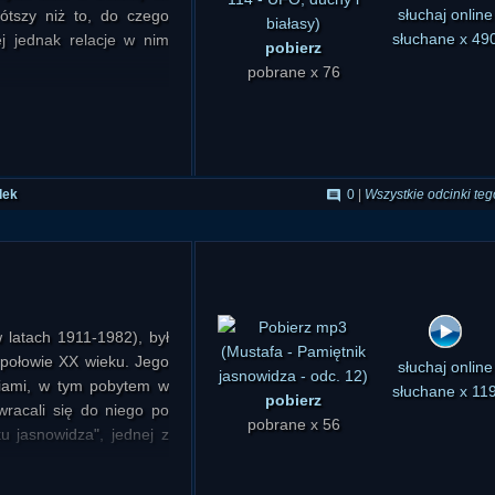
rótszy niż to, do czego
pobierz
słuchaj online
ej jednak relacje w nim
pobrane x 76
słuchane x 49
goszczy (listopad 2016)
dek
0
|
Wszystkie odcinki teg
szczy (koniec listopada
rzeżeń o naturze naszej
 latach 1911-1982), był
 połowie XX wieku. Jego
pobierz
słuchaj online
niami, w tym pobytem w
pobrane x 56
słuchane x 11
wracali się do niego po
u jasnowidza", jednej z