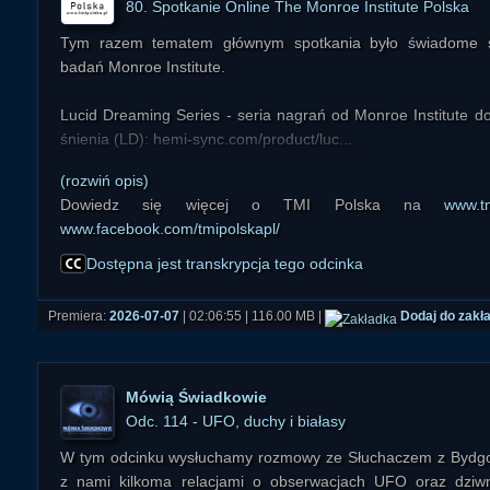
80. Spotkanie Online The Monroe Institute Polska
Tym razem tematem głównym spotkania było świadome ś
badań Monroe Institute.
Lucid Dreaming Series - seria nagrań od Monroe Institute 
śnienia (LD): hemi-sync.com/product/luc...
(rozwiń opis)
Strona internetowa polskiej społeczności Instytutu Monroe: ww
Dowiedz się więcej o TMI Polska na
www.tm
www.facebook.com/tmipolskapl/
START 00:00:00
Medytacja Wyrażanie Wdzięczności 00:07:32
Dostępna jest transkrypcja tego odcinka
Świadome śnienie w perspektywie badań Monroe Institute 00
Premiera:
2026-07-07
| 02:06:55 | 116.00 MB |
Dodaj do zakł
Mówią Świadkowie
Odc. 114 - UFO, duchy i białasy
W tym odcinku wysłuchamy rozmowy ze Słuchaczem z Bydgosz
z nami kilkoma relacjami o obserwacjach UFO oraz dziwn