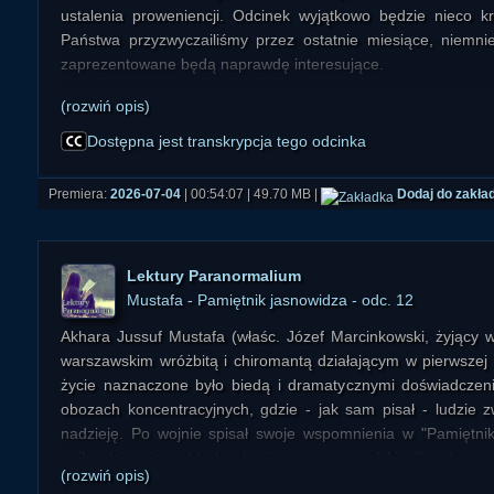
ustalenia proweniencji. Odcinek wyjątkowo będzie nieco k
Państwa przyzwyczailiśmy przez ostatnie miesiące, niemni
zaprezentowane będą naprawdę interesujące.
(rozwiń opis)
START 00:00:00
Wstęp 00:01:00
Dostępna jest transkrypcja tego odcinka
01) Pierwsza obserwacja UFO w rejonie ul. Szubińskiej w Byd
00:02:15
Premiera:
2026-07-04
| 00:54:07 | 49.70 MB |
Dodaj do zakła
02) Druga obserwacja UFO w rejonie ul. Szubińskiej w Bydgo
2016) 00:17:26
03) UFO w 2014 roku. Samolot bez skrzydeł (+ garść spost
Lektury Paranormalium
rzeczywistości) 00:19:24
Mustafa - Pamiętnik jasnowidza - odc. 12
04) Duch. Zjawa "starej babuszki" w garażu 00:25:26
05) "Duch Indianina" w dzieciństwie 00:30:09
Akhara Jussuf Mustafa (właśc. Józef Marcinkowski, żyjący w
06) Zakapturzona postać-widmo w lesie 00:32:01
warszawskim wróżbitą i chiromantą działającym w pierwszej
07) "Białasy" widywane w dzieciństwie 00:33:13
życie naznaczone było biedą i dramatycznymi doświadcze
08) Słów kilka na koniec 00:46:57
obozach koncentracyjnych, gdzie - jak sam pisał - ludzie z
nadzieję. Po wojnie spisał swoje wspomnienia w "Pamiętnik
najbardziej niezwykłych relacji tego typu w polskiej literaturze.
(rozwiń opis)