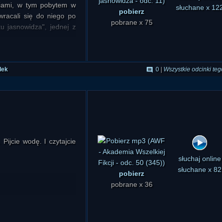
pobierz
słuchaj online
niami, w tym pobytem w
:01
pobrane x 75
słuchane x 12
wracali się do niego po
1:06:02
u jasnowidza", jednej z
i i tajemnicza gajówka
nkach w ramach cyklu
dek
0
|
Wszystkie odcinki teg
Pijcie wodę. I czytajcie
pobierz
słuchaj online
pobrane x 36
słuchane x 82