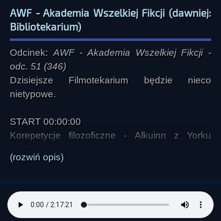
AWF - Akademia Wszelkiej Fikcji (dawniej:
Bibliotekarium)
Odcinek:
AWF - Akademia Wszelkiej Fikcji -
odc. 51 (346)
Dzisiejsze Filmotekarium będzie nieco
nietypowe.
START 00:00:00
Korepetycje filozoficzne - Alkuinn z Yorku
00:27:42
(rozwiń opis)
Jurjan - Podróż sentymentalna 00:35:39
Słowne interludium 00:52:40
Filmotekarium - Backrooms. Bez wyjścia
00:53:05
Słowne interludium 01:21:42