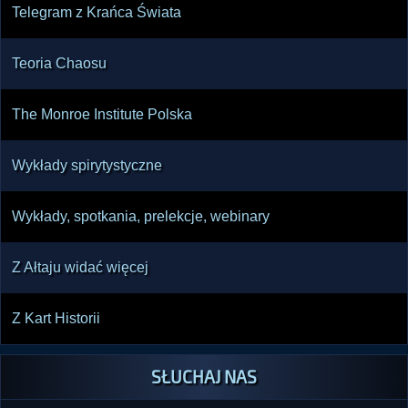
Telegram z Krańca Świata
Całość odcinka spajała myśl o granicach 
poznania: od poszukiwań życia na 
Teoria Chaosu
egzoplanetach, przez interpretacje filmowej 
przestrzeni i literackich wizji przyszłości, po 
The Monroe Institute Polska
lokalne, niewyjaśnione zjawiska. Audycja 
konsekwentnie zestawiała naukę, fantastykę i 
Wykłady spirytystyczne
refleksję nad tym, jak człowiek próbuje opisać to, 
Wykłady, spotkania, prelekcje, webinary
Z Ałtaju widać więcej
Z Kart Historii
SŁUCHAJ NAS