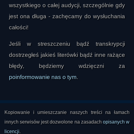
wszystkiego o całej audycji, szczególnie gdy
znajduje się około 25 lat świetlnych od Ziemi, w 
gwiazdozbiorze Żagla, i krąży wokół 
jest ona długa - zachęcamy do wysłuchania
czerwonego karła. Zwrócono uwagę, że takie 
całości!
gwiazdy są najliczniejsze w Galaktyce, długo 
żyją, ale w młodości mogą emitować silne 
Jeśli w streszczeniu bądź transkrypcji
rozbłyski promieniowania, które zagrażają 
dostrzegłeś jakieś literówki bądź inne rażące
atmosferze pobliskich planet. GJ 3378 b 
zaliczono do superziem, a najnowsze pomiary 
błędy, będziemy wdzięczni za
wykazały, że jest lżejsza, niż początkowo 
poinformowanie nas o tym
.
sądzono: jej masa wynosi około 2,3 masy Ziemi, 
a promień około 1,3 promienia Ziemi. To 
zwiększa szanse, że jest światem skalistym, a 
nie miniaturowym Neptunem. Jednocześnie 
Kopiowanie i umieszczanie naszych treści na łamach
planeta obiega gwiazdę bliżej niż wcześniej 
innych serwisów jest dozwolone na zasadach
opisanych w
zakładano, w 21 dni, przez co może otrzymywać 
większą dawkę promieniowania i tracić 
licencji
.