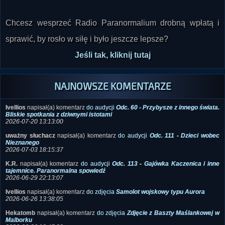
Chcesz wesprzeć Radio Paranormalium drobną wpłatą i
sprawić, by rosło w siłę i było jeszcze lepsze?
Jeśli tak, kliknij tutaj
NAJNOWSZE KOMENTARZE
Ivellios
napisał(a) komentarz
do audycji
Odc. 60 - Przybysze z innego świata.
Bliskie spotkania z dziwnymi istotami
2026-07-20 13:13:00
uważny słuchacz
napisał(a) komentarz
do audycji
Odc. 111 - Dzieci wobec
Nieznanego
2026-07-03 18:15:37
K.R.
napisał(a) komentarz
do audycji
Odc. 113 - Gajówka Kaczenica i inne
tajemnice. Paranormalna spowiedź
2026-06-29 22:13:07
Ivellios
napisał(a) komentarz
do zdjęcia
Samolot wojskowy typu Aurora
2026-06-26 13:38:05
Hekatomb
napisał(a) komentarz
do zdjęcia
Zdjęcie z Baszty Maślankowej w
Malborku