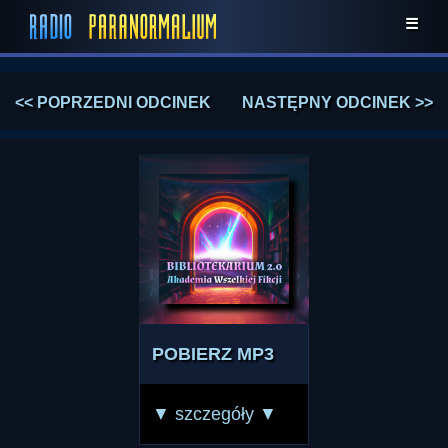
☰
<< POPRZEDNI ODCINEK
NASTĘPNY ODCINEK >>
POBIERZ MP3
▼ szczegóły ▼