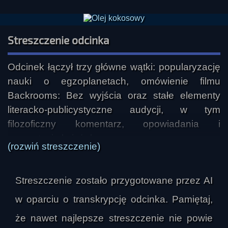
Wakacyjna audycja bez tytułu i Góra Ossona
01:29:57
Streszczenie odcinka
Słowne interludium 01:52:30
Z archiwum ABW 01:53:28
Odcinek łączył trzy główne wątki: popularyzację 
Słowo na dobranoc 02:15:56
nauki o egzoplanetach, omówienie filmu 
Backrooms: Bez wyjścia oraz stałe elementy 
literacko-publicystyczne audycji, w tym 
filozoficzny komentarz, opowiadania i 
prezentacje książek.

(rozwiń streszczenie)
W części otwierającej skupiono się na 
Streszczenie zostało przygotowane przez AI
egzoplanecie GJ 3378 b, odkrytej w 2024 roku i 
uznawanej za jeden z ciekawszych pobliskich 
w oparciu o transkrypcję odcinka. Pamiętaj,
kandydatów do miana świata potencjalnie 
że nawet najlepsze streszczenie nie powie
nadającego się do życia. Podkreślono, że 