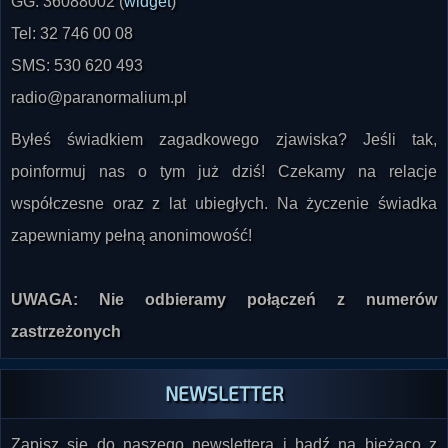
GG: 36088002 (
widget
)
Tel: 32 746 00 08
SMS: 530 620 493
radio@paranormalium.pl
Byłeś świadkiem zagadkowego zjawiska? Jeśli tak,
poinformuj nas o tym już dziś! Czekamy na relacje
współczesne oraz z lat ubiegłych. Na życzenie świadka
zapewniamy pełną anonimowość!
UWAGA: Nie odbieramy połączeń z numerów
zastrzeżonych
NEWSLETTER
Zapisz się do naszego newslettera i bądź na bieżąco z