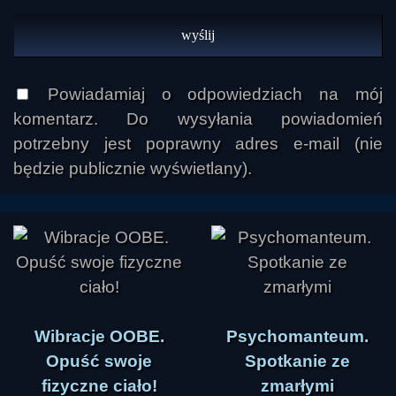
własnym strachem przyniosła mu większy 
spokój. Prowadzący podjął ten wątek, 
podkreślając, że lęk i inne silne emocje 
domagają się konfrontacji i nieprzepracowane 
Powiadamiaj o odpowiedziach na mój
wracają w życiu w różnych formach. Zwrócił 
komentarz. Do wysyłania powiadomień
uwagę, że lęk może prowadzić do 
potrzebny jest poprawny adres e-mail (nie
przywiązywania uwagi do tego, czego człowiek 
będzie publicznie wyświetlany).
się boi, a w konsekwencji do samospełniających 
się scenariuszy. W tym sensie praca 
wewnętrzna, a nie walka z objawami, jest jedyną 
skuteczną drogą.

Rozmowa zeszła również na temat prawa. 
Prowadzący mówił o różnicy między literą prawa 
Wibracje OOBE.
Psychomanteum.
a duchem prawa. Tłumaczył, że prawdziwy sens 
Opuść swoje
Spotkanie ze
przepisów powinien wynikać z intencji ich 
fizyczne ciało!
zmarłymi