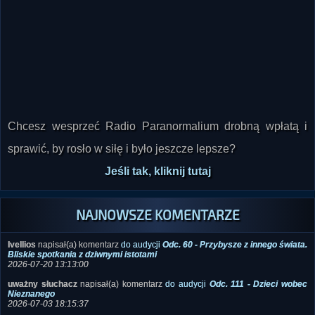
Chcesz wesprzeć Radio Paranormalium drobną wpłatą i
sprawić, by rosło w siłę i było jeszcze lepsze?
Jeśli tak, kliknij tutaj
NAJNOWSZE KOMENTARZE
Ivellios
napisał(a) komentarz
do audycji
Odc. 60 - Przybysze z innego świata.
Bliskie spotkania z dziwnymi istotami
2026-07-20 13:13:00
uważny słuchacz
napisał(a) komentarz
do audycji
Odc. 111 - Dzieci wobec
Nieznanego
2026-07-03 18:15:37
K.R.
napisał(a) komentarz
do audycji
Odc. 113 - Gajówka Kaczenica i inne
tajemnice. Paranormalna spowiedź