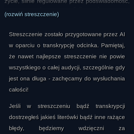
życie, silnie regulowane przez podświadomość, 
normy społeczne, religijne i prawne, 
(rozwiń streszczenie)
współczesnej sytuacji, w której dawny porządek 
został w dużej mierze rozmontowany. W 
Streszczenie zostało przygotowane przez AI
przeszłości zakres ludzkich działań był ściśle 
wyznaczony przez rodzinę, środowisko, obyczaj 
w oparciu o transkrypcję odcinka. Pamiętaj,
i system wartości, a jednostka miała niewielki 
że nawet najlepsze streszczenie nie powie
wpływ na własną drogę. Wraz z 
wszystkiego o całej audycji, szczególnie gdy
„przebudzeniem” i większym udziałem 
świadomości pojawiła się wolność wyboru, ale 
jest ona długa - zachęcamy do wysłuchania
też zagubienie, chaos i mnożenie pytań o sens 
całości!
życia.

Jeśli w streszczeniu bądź transkrypcji
W tym kontekście prowadzący mówił o 
dostrzegłeś jakieś literówki bądź inne rażące
współczesnych ludziach jako o osobach 
zagubionych, roszczeniowych, wygodnych i 
błędy, będziemy wdzięczni za