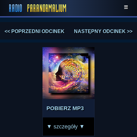
☰
<< POPRZEDNI ODCINEK
NASTĘPNY ODCINEK >>
POBIERZ MP3
▼ szczegóły ▼