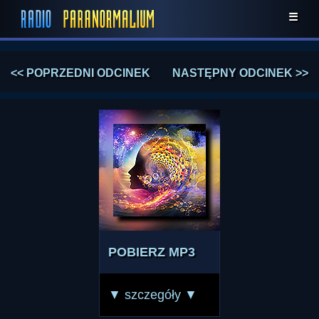
☰
<< POPRZEDNI ODCINEK
NASTĘPNY ODCINEK >>
POBIERZ MP3
▼ szczegóły ▼