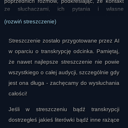
poprzednich rozmów, podkreślając, że kontakt 
ze słuchaczami, ich pytania i własne 
przemyślenia stale poszerzają jego spojrzenie. 
(rozwiń streszczenie)
Zaznaczał jednocześnie, że największym 
problemem nie jest różnorodność poglądów, 
Streszczenie zostało przygotowane przez AI
lecz zamknięcie na odmienne perspektywy. W 
jego ujęciu rozwój wymaga współpracy, 
w oparciu o transkrypcję odcinka. Pamiętaj,
wymiany i gotowości do przyjęcia tego, co może 
że nawet najlepsze streszczenie nie powie
być inne od dotychczasowego przekonania.

wszystkiego o całej audycji, szczególnie gdy
Jednym z głównych wątków była teza, że inność 
jest ona długa - zachęcamy do wysłuchania
między ludźmi jest warunkiem rozwoju. Różnice 
całości!
zmuszają do reakcji, uruchamiają myślenie i 
poszerzają zakres doświadczeń, także w 
Jeśli w streszczeniu bądź transkrypcji
podświadomości, która przyjmuje nowe 
dostrzegłeś jakieś literówki bądź inne rażące
informacje jak kolejną „aplikację”. Gdyby ludzie 