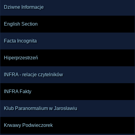
nie narzucać biegu zdarzeń. Jeśli więc człowiek 
Dziwne Informacje
chce zmienić swoje życie, powinien pracować 
przede wszystkim nad własnym wewnętrznym 
English Section
programem. W takiej perspektywie świat 
duchowy i praca energetyczna stają się nie tyle 
Facta Incognita
ucieczką od odpowiedzialności, ile narzędziem 
Hiperprzestrzeń
INFRA - relacje czytelników
INFRA Fakty
Klub Paranormalium w Jarosławiu
Krwawy Podwieczorek