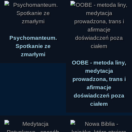
działania, zamiast liczyć na inny rezultat przy tej 
samej praktyce. Odpowiedzialność za skutki 
leży po stronie człowieka, nie zewnętrznego 
losu czy jakiejś ukrytej manipulacji. W tym 
sensie życie ma charakter eksperymentu, w 
Psychomanteum.
którym wynik wskazuje, czy trzeba korygować 
Spotkanie ze
metodę.

zmarłymi
OOBE - metoda liny,
Silny nacisk został położony na język, myślenie i 
medytacja
formułowanie pragnień. Prowadzący twierdził, że 
prowadzona, trans i
dla podświadomości szczególne znaczenie 
afirmacje
mają słowa „nie chcę”, „boję się” czy wyrażenia 
doświadczeń poza
negatywne, ponieważ utrwalają właśnie to, 
ciałem
czego człowiek nie pragnie. Zalecał więc 
zamienianie ich na formy pozytywne: „chcę być 
zdrowy”, „chcę być traktowany z szacunkiem”, 