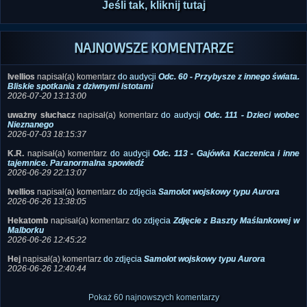
Jeśli tak, kliknij tutaj
NAJNOWSZE KOMENTARZE
Ivellios
napisał(a) komentarz
do audycji
Odc. 60 - Przybysze z innego świata.
Bliskie spotkania z dziwnymi istotami
2026-07-20 13:13:00
uważny słuchacz
napisał(a) komentarz
do audycji
Odc. 111 - Dzieci wobec
Nieznanego
2026-07-03 18:15:37
K.R.
napisał(a) komentarz
do audycji
Odc. 113 - Gajówka Kaczenica i inne
tajemnice. Paranormalna spowiedź
2026-06-29 22:13:07
Ivellios
napisał(a) komentarz
do zdjęcia
Samolot wojskowy typu Aurora
2026-06-26 13:38:05
Hekatomb
napisał(a) komentarz
do zdjęcia
Zdjęcie z Baszty Maślankowej w
Malborku
2026-06-26 12:45:22
Hej
napisał(a) komentarz
do zdjęcia
Samolot wojskowy typu Aurora
2026-06-26 12:40:44
Pokaż 60 najnowszych komentarzy