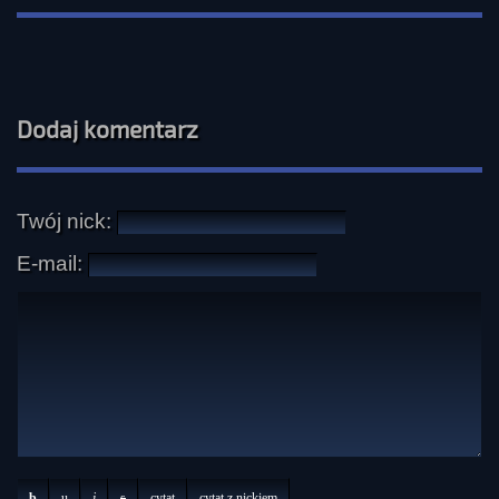
Dodaj komentarz
Twój nick:
E-mail:
b
u
i
s
cytat
cytat z nickiem