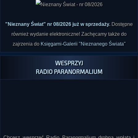
"Nieznany Świat" nr 08/2026 już w sprzedaży
.
Dostępne
również wydanie elektroniczne! Zachęcamy także do
zajrzenia do
Księgarni-Galerii "Nieznanego Świata"
WESPRZYJ
RADIO PARANORMALIUM
Chcesz wesprzeć Radio Paranormalium drobną wpłatą i
sprawić, by rosło w siłę i było jeszcze lepsze?