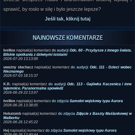
Jeśli tak, kliknij tutaj
NAJNOWSZE KOMENTARZE
Ivellios
napisał(a) komentarz
do audycji
Odc. 60 - Przybysze z innego świata.
Bliskie spotkania z dziwnymi istotami
2026-07-20 13:13:00
uważny słuchacz
napisał(a) komentarz
do audycji
Odc. 111 - Dzieci wobec
Nieznanego
2026-07-03 18:15:37
K.R.
napisał(a) komentarz
do audycji
Odc. 113 - Gajówka Kaczenica i inne
tajemnice. Paranormalna spowiedź
2026-06-29 22:13:07
Ivellios
napisał(a) komentarz
do zdjęcia
Samolot wojskowy typu Aurora
2026-06-26 13:38:05
Hekatomb
napisał(a) komentarz
do zdjęcia
Zdjęcie z Baszty Maślankowej w
Malborku
2026-06-26 12:45:22
Hej
napisał(a) komentarz
do zdjęcia
Samolot wojskowy typu Aurora
2026-06-26 12:40:44