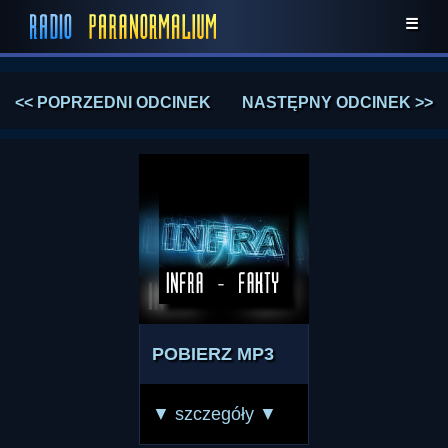
☰
<< POPRZEDNI ODCINEK
NASTĘPNY ODCINEK >>
POBIERZ MP3
▼ szczegóły ▼