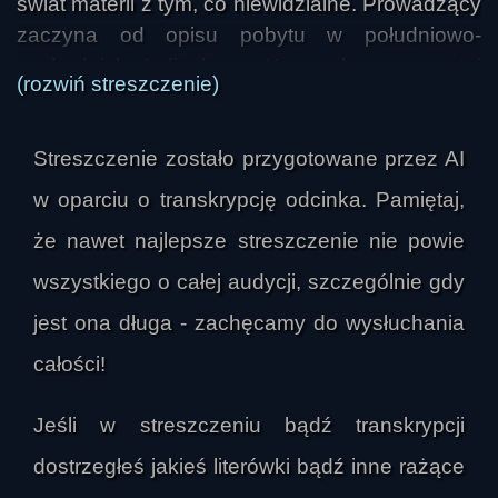
świat materii z tym, co niewidzialne. Prowadzący 
zaczyna od opisu pobytu w południowo-
zachodnich Indiach, w Karnataka, w prostej 
(rozwiń streszczenie)
chacie przy oceanie, po czym przechodzi do 
refleksji nad tym, że energia słoneczna jest 
Streszczenie zostało przygotowane przez AI
źródłem życia wszystkich organizmów. Wyjaśnia 
to przez łańcuch zależności: słońce zasila 
w oparciu o transkrypcję odcinka. Pamiętaj,
rośliny, rośliny przekazują energię zwierzętom, a 
że nawet najlepsze streszczenie nie powie
człowiek korzysta z tego procesu najpełniej, gdy 
wszystkiego o całej audycji, szczególnie gdy
odżywia się w sposób prosty, najlepiej roślinny.

jest ona długa - zachęcamy do wysłuchania
Dużą część audycji zajmuje rozwinięcie idei, że 
całości!
światło ma wyjątkowy status wśród zjawisk 
natury, bo łączy cechy cząstki i fali, a 
Jeśli w streszczeniu bądź transkrypcji
jednocześnie nie potrzebuje materialnego 
dostrzegłeś jakieś literówki bądź inne rażące
nośnika, by rozchodzić się w przestrzeni. Na tym 