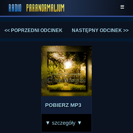
☰
<< POPRZEDNI ODCINEK
NASTĘPNY ODCINEK >>
POBIERZ MP3
▼ szczegóły ▼