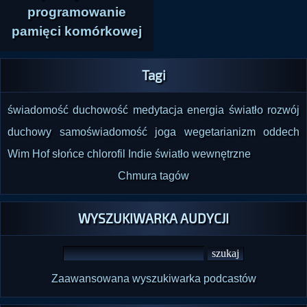
programowanie
pamięci komórkowej
Tagi
świadomość
duchowość
medytacja
energia
światło
rozwój
duchowy
samoświadomość
joga
wegetarianizm
oddech
Wim Hof
słońce
chlorofil
Indie
światło wewnętrzne
Chmura tagów
WYSZUKIWARKA AUDYCJI
Zaawansowana wyszukiwarka podcastów