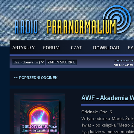
ARTYKUŁY
FORUM
CZAT
DOWNLOAD
RA
SPRAWDŹ P
JUŻ DZIŚ 
PILNY APEL
NOWE KSI
ZAŁOŻ
PAR
<< POPRZEDNI ODCINEK
AWF - Akademia Wsz
Odcinek:
Odc. 6
W tym odcinku Marek Żelkow
świat - bo książka "Metro 2
żyją ludzie w metrze moski