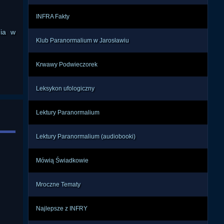
INFRA Fakty
żkom 
ji i 
nia w
Klub Paranormalium w Jarosławiu
 ale 
łowę 
ażne 
Krwawy Podwieczorek
Leksykon ufologiczny
e, a 
ążka 
Lektury Paranormalium
choć 
ą na 
Lektury Paranormalium (audiobooki)
Mówią Świadkowie
tora 
wia, 
zego 
Mroczne Tematy
ecie 
Najlepsze z INFRY