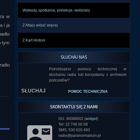
Wykłady, spotkania, prelekcje, webinary
dza w
 i ja
Z Ałtaju widać więcej
nadto
Z Kart Historii
o tym
SŁUCHAJ NAS
radio
Potrzebujesz pomocy technicznej w
słuchaniu radia lub korzystaniu z archiwum
SŁUCHAJ
podcastów?
POMOC TECHNICZNA
SKONTAKTUJ SIĘ Z NAMI
GG: 36088002 (
widget
)
Tel: 32 746 00 08
SMS: 530 620 493
radio@paranormalium.pl