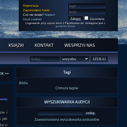
Rejestracja
Zapomniałem hasła
Coś nie działa?
Napisz!
Zapamiętaj
Usuń cookies
Logowanie przy użyciu kont z Facebooka itd. dostępne jest
z
poziomu forum
KSIĄŻKI
KONTAKT
WESPRZYJ NAS
Tagi
EK >>
Biblia
Chmura tagów
WYSZUKIWARKA AUDYCJI
ie i
 jak
Zaawansowana wyszukiwarka podcastów
ka o