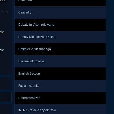
Czas Snu
jne.

ycji 
Czat Infry
zcza 
je i 
Debaty (nie)kontrolowane
ofa, 
nie
lnym 
Debaty Ufologiczne Online
Dotknięcie Nieznanego
nie
adło 
wać, 
Dziwne Informacje
dzaj 
adku 
English Section
onym 
Facta Incognita
zuje 
wiek 
Hiperprzestrzeń
braz 
nsie 
INFRA - relacje czytelników