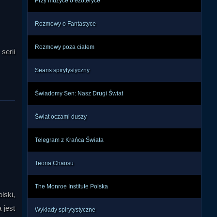
ążka 
Przy muzyce o ezoteryce
ta w 
emal 
Rozmowy o Fantastyce
tura 
orem 
Rozmowy poza ciałem
serii
tu i 
Seans spirytystyczny
Świadomy Sen: Nasz Drugi Świat
Świat oczami duszy
Telegram z Krańca Świata
Teoria Chaosu
The Monroe Institute Polska
lski,
 jest
Wykłady spirytystyczne