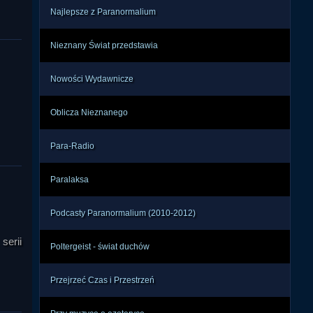
ycji 
Najlepsze z Paranormalium
, że 
nawet 
Nieznany Świat przedstawia
rii” 
Nowości Wydawnicze
hnej 
Oblicza Nieznanego
rzez 
guje 
ch z 
Para-Radio
, by 
Paralaksa
ołał 
Podcasty Paranormalium (2010-2012)
ięć, 
ka w 
serii
Poltergeist - świat duchów
akże 
jako 
Przejrzeć Czas i Przestrzeń