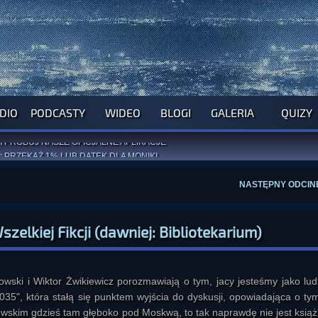
DIO
PODCASTY
WIDEO
BLOGI
GALERIA
QUIZY
ROGRAM NA NAJBLIŻSZY TYDZIEŃ
WYPRÓBUJ NASZE OFICJALNE APLIKACJE
:
PRZEKAŻ 1% LUB DATEK DLA MONIKI
ĄŻKI AUTORSTWA
A. MIAZGI
I
D. TRELI
ANORMALNEGO BLOGA
I POCZUJ SIĘ JAK REDAKTOR
NASTĘPNY ODCIN
elkiej Fikcji (dawniej: Bibliotekarium)
ski i Wiktor Żwikiewicz porozmawiają o tym, jacy jesteśmy jako ludz
035", która stałą się punktem wyjścia do dyskusji, opowiadająca o tym
ewskim gdzieś tam głęboko pod Moskwą, to tak naprawdę nie jest książ