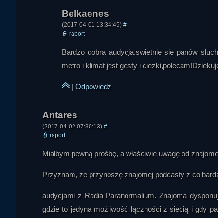
Na końcu rozmowy pojawiły się jeszcze szerokie porównani
pokazująca schyłek świata nie przez jeden wielki kataklizm, l
kolejnych epokach. Rozmówcy zgodzili się, że apokalipsa nie 
(2017-04-01 13:34:45)
#
niezauważalnie, podobnie jak zmiany gatunkowe, społeczne
👮
raport
postapokaliptyczna jest zarazem rozrywką, diagnozą cywilizacj
Bardzo dobra audycja,swietnie sie panów sluch
opowieści o końcu świata mówi przede wszystkim o współczes
metro i klimat jest gesty i ciezki,polecam!Dzieku
|
Odpowiedz
(2017-04-02 07:30:13)
#
👮
raport
Miałbym pewną prośbę, a właściwie uwagę od znajome
Przyznam, że przynoszę znajomej podcasty z co bardzi
audycjami z Radia Paranormalium. Znajoma dysponuj
gdzie to jedyna możliwość łączności z siecią i gdy 