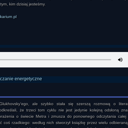
 tym, kim dzisiaj jesteśmy.
karium.pl
lukhovsky’ego, ale szybko stała się szerszą rozmową o literat
dkreślali, że trzeci tom cyklu nie jest jedynie kolejną odsłoną zna
rażenia o świecie Metra i zmusza do ponownego odczytania całej se
ić coś rzadkiego: według nich stworzył książkę przez wielu odbieraną 