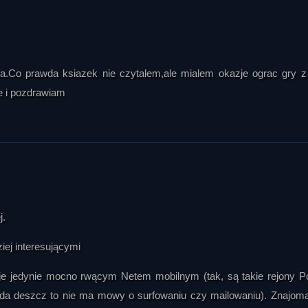
a z Atlasem chmur, który został wskazany jako kolejna ważna ksi
ecz przez powolne przemijanie cywilizacji i przekształcanie się świa
zawsze musi przychodzić spektakularnie; często dzieje się cicho, ni
 czy obyczajowe. Całość zamknęła się więc w refleksji, że litera
i i ostrzeżeniem, a Metro 2035 wyróżnia się na tym tle tym, że pod poz
a.Co prawda ksiazek nie czytalem,ale mialem okazje ograc gry z 
nym człowieku, jego podatności na manipulację, potrzebie autoryte
je i pozdrawiam
j.
ej interesującymi
e jedynie mocno rwącym Netem mobilnym (tak, są takie rejony Po
pada deszcz to nie ma mowy o surfowaniu czy mailowaniu). Znajoma