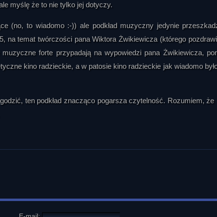
e myślę że to nie tylko jej dotyczy.
ujące (no, to wiadomo :-)) ale podkład muzyczny jedynie przeszka
5, na temat twórczości pana Wiktora Żwikiewicza (którego pozdrawia
e muzyczne forte przypadają na wypowiedzi pana Żwikiewicza, po
tyczne kino radzieckie, a w patosie kino radzieckie jak wiadomo był
zgodzić, ten podkład znacząco pogarsza czytelność. Rozumiem, że 
E-mail: