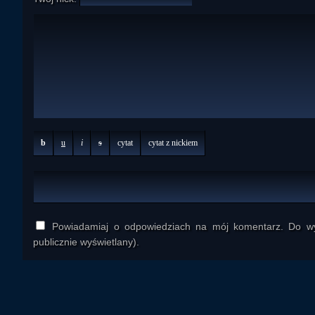
b
u
i
s
cytat
cytat z nickiem
Powiadamiaj o odpowiedziach na mój komentarz. Do wys
publicznie wyświetlany).