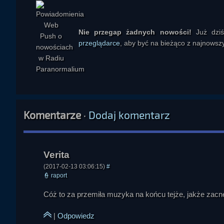
obowiązku, ale jednocześnie zaznaczano, że nie należy t
rozmowie padła też uwaga, że wiele zachowań społecznych w J
firmą i mistrzem, wynika z innego rozumienia lojalności i odpowi
Nie przegap żadnych nowości!
Już dzi
przeglądarce
, aby być na bieżąco z najnowszy
Istotnym wątkiem była także historia rodząca dramatyczny przykł
Ivellios
je kradnie. Synowa, nie mogąc znieść wstydu i konfliktu wynikaj
ujawnia winy matki, bo obowiązek wobec rodzica okazuje się siln
jak bardzo obce dla zachodniej intuicji bywają hierarchie moral
Rozmowa stopniowo rozszerzyła się od Japonii ku szerszemu 
Komentarze
·
Dodaj komentarz
między wiedzą, wiarą i zaufaniem do autorytetów w nauce.
Ptolemeusza, który przez wieki wydawał się prawdziwy i prakty
Arystarcha i Kopernika, których poglądy początkowo odrzucano 
Verita
wreszcie Galileusza, który podważył przyjęty model. Zestawi
obrazami rzeczywistości, które przez długi czas uchodzą za ocz
(2017-02-13 03:06:15)
#
👮
raport
W podobny sposób omawiano fizykę klasyczną i współczesną. 
Cóż to za przemiła muzyka na końcu tejże, jakże zacne
opisują pełnej rzeczywistości mikro- i makroświata. W rozmowi
wyjaśnieniem, kiedy światło zachowuje się jak fala, a kiedy jak
|
Odpowiedz
naukowych działa skutecznie, ale wymaga od nas przyjęcia pew