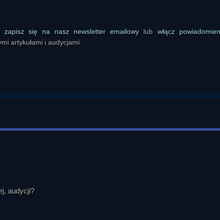
ego upraszczać ani sprowadzać do stereotypu „narodu samobójców
aponii, w tym skłonność do nocowania w pracy czy silna identyfikac
edzialności niż w kulturze zachodniej.

ś
zapisz się na nasz newsletter emailowy
lub
włącz powiadomie
mi artykułami i audycjami.
ad z książki: nauczyciel zbiera pieniądze dla biednej rodziny, a jego m
ącego z lojalności synowskiej, odbiera sobie życie wraz z dzieckiem. Syn
iejszy niż logika zachodniej sprawiedliwości. Ten przykład służył pokaza
ne opisane przez Benedict.

problemowi autorytetów. Jednym z głównych tematów stała się zależ
 Dla zobrazowania mechanizmu przywołano historię astronomii: sy
cznie użyteczny, ponieważ pozwalał obliczać zjawiska niebieskie; nastę
jako niezgodne z obowiązującym obrazem świata i autorytetami religijn
enie miało pokazać, że także nauka posługuje się historycznie zmien
ywiste, choć później okazują się tylko użytecznymi modelami.

Wskazywano, że prawa Newtona pozostają praktycznie przydatne, choć
j, audycji?
e pojawił się motyw falowo-korpuskularnej natury światła oraz trudnoś
 cząstka. Z tego wyprowadzono szerszą refleksję, że wiele uznawanych te
nych założeń na wiarę. Rozmówcy podkreślali, że nie chodzi o odrzuc