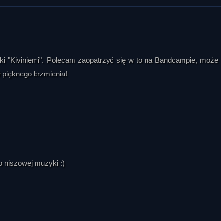
 których nie jesteśmy w stanie samodzielnie zweryfikować w pełni.

nych”, zamykania się ludzi w grupach, które wzajemnie potwierdzają s
arówno naukowej, jak i politycznej, uznano za szczególnie niebezpieczn
 jako punkt wyjścia, ale nie powinien zastępować myślenia ani blok
nta i Anzelma z Canterbury, pokazując, że również filozofia, choć cz
pki "Kiviniemi". Polecam zaopatrzyć się w to na Bandcampie, może
ołań do Boga, założeń czy przyjętych systemów przekonań.

ał pięknego brzmienia!
 większości ludzi wiedza o świecie pochodzi z drugiej ręki: z ksią
jest, by nie przyjmować jej bezrefleksyjnie, lecz poddawać chłodnej ocen
tym, że książki kwestionujące oficjalne wersje historii, jak Zaka
wno mówią prawdę, ile dlatego, że zmuszają do zadawania pytań i szuk
ice wiedzy miał ilustrować szerszą potrzebę otwartości na polemikę.

edno dotyczyło tego, czy na podstawie tak odmiennej kultury jak japo
o niszowej muzyki :)
dpowiedź była ostrożna: Japonia może być intelektualnym ćwicze
cją, ale nie daje żadnej pewnej miary dla obcych form życia. Drugi w
bkiej zmiany stron czy panów. W odpowiedzi zaznaczono, że w japoń
bowiązania wobec pana, rodziny i wspólnoty, a nie z prostą lojalno