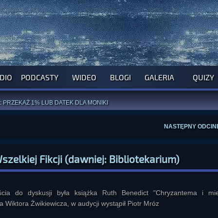
DIO
PODCASTY
WIDEO
BLOGI
GALERIA
QUIZY
ROGRAM NA NAJBLIŻSZY TYDZIEŃ
WYPRÓBUJ NASZE OFICJALNE APLIKACJE
:
PRZEKAŻ 1% LUB DATEK DLA MONIKI
ĄŻKI AUTORSTWA
A. MIAZGI
I
D. TRELI
ANORMALNEGO BLOGA
I POCZUJ SIĘ JAK REDAKTOR
NASTĘPNY ODCIN
elkiej Fikcji (dawniej: Bibliotekarium)
ia do dyskusji była książka Ruth Benedict "Chryzantema i mie
 Wiktora Żwikiewicza, w audycji wystąpił Piotr Mróz