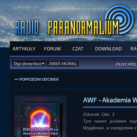
ARTYKUŁY
FORUM
CZAT
DOWNLOAD
RA
SPRAWDŹ P
JUŻ DZIŚ 
PILNY APEL
NOWE KSI
ZAŁOŻ
PAR
<< POPRZEDNI ODCINEK
AWF - Akademia Wsz
Odcinek:
Odc. 3
Tym razem punktem wyjśc
Wyjątkowo, w zastępstwie za