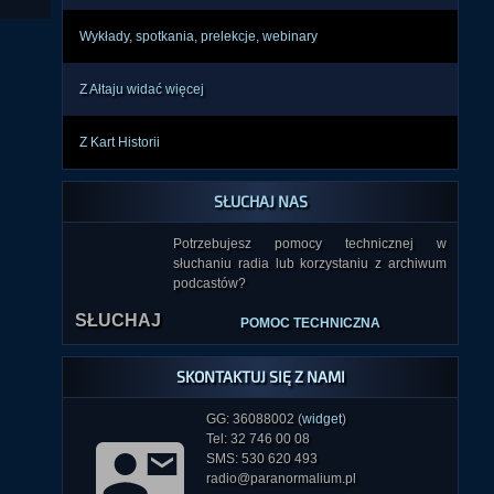
Wykłady, spotkania, prelekcje, webinary
Z Ałtaju widać więcej
Z Kart Historii
SŁUCHAJ NAS
Potrzebujesz pomocy technicznej w
słuchaniu radia lub korzystaniu z archiwum
podcastów?
SŁUCHAJ
POMOC TECHNICZNA
SKONTAKTUJ SIĘ Z NAMI
GG: 36088002 (
widget
)
Tel: 32 746 00 08
SMS: 530 620 493
radio@paranormalium.pl