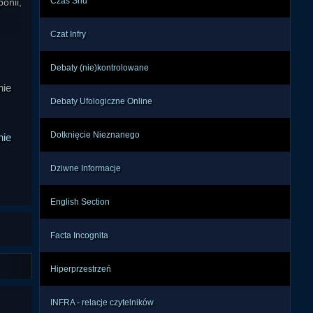
Czas Snu
nii, 
Czat Infry
ądku 
ólna 
Debaty (nie)kontrolowane
alne 
nie
alny 
Debaty Ufologiczne Online
cano 
by w 
Dotknięcie Nieznanego
nie
Dziwne Informacje
je z 
wano 
niej 
English Section
tóre 
wców 
Facta Incognita
Hiperprzestrzeń
niem 
ucie 
INFRA - relacje czytelników
ię z 