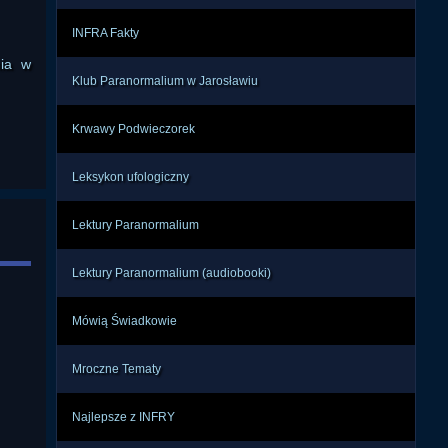
”. W 
INFRA Fakty
ja z 
nia w
Klub Paranormalium w Jarosławiu
atka 
 nie 
Krwawy Podwieczorek
niu, 
Leksykon ufologiczny
ność 
Lektury Paranormalium
stem 
pnie 
Lektury Paranormalium (audiobooki)
ymi; 
nymi 
Mówią Świadkowie
 nie 
Mroczne Tematy
ci z 
orii 
Najlepsze z INFRY
enie 