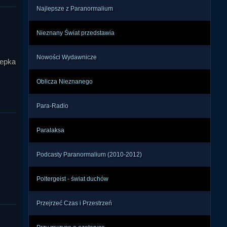
Najlepsze z Paranormalium
woje 
Nieznany Świat przedstawia
y. W 
ować 
Nowości Wydawnicze
ęsto 
 epka
Oblicza Nieznanego
żek, 
ie i 
Para-Radio
zana 
ania 
Paralaksa
Podcasty Paranormalium (2010-2012)
ńska 
niem 
Poltergeist - świat duchów
ątek 
skim 
Przejrzeć Czas i Przestrzeń
ścią 