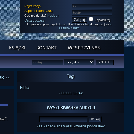
Rejestracja
Zapomniałem hasła
Coś nie działa?
Napisz!
Zapamiętaj
Usuń cookies
Logowanie przy użyciu kont z Facebooka itd. dostępne jest
z
poziomu forum
KSIĄŻKI
KONTAKT
WESPRZYJ NAS
Tagi
EK >>
Biblia
Chmura tagów
WYSZUKIWARKA AUDYCJI
cz".
Zaawansowana wyszukiwarka podcastów