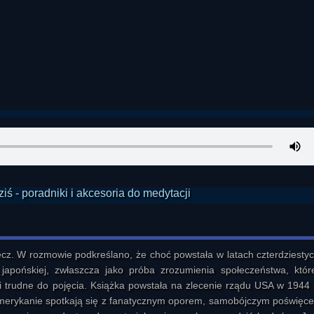
z. W rozmowie podkreślano, że choć powstała w latach czterdziestyc
apońskiej, zwłaszcza jako próba zrozumienia społeczeństwa, które
trudne do pojęcia. Książka powstała na zlecenie rządu USA w 1944 r
Amerykanie spotkają się z fanatycznym oporem, samobójczym poświęce