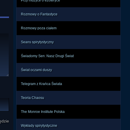
Przy muzyce o ezoteryce
ją w 
ry z 
Rozmowy o Fantastyce
ii i 
szła 
Rozmowy poza ciałem
kich 
nano 
Seans spirytystyczny
Świadomy Sen: Nasz Drugi Świat
ć na 
skie 
Świat oczami duszy
ia o 
Telegram z Krańca Świata
Teoria Chaosu
The Monroe Institute Polska
ędzie
Wykłady spirytystyczne