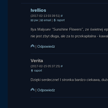
nauki, lecz o świadomość, iż korzystamy z modeli i autorytetów,
W tym kontekście krytykowano też zjawisko „baniek informacyj
(2017-02-13 03:39:51)
#
przekonania, a nie prowadzą realnej dyskusji. Zanik debaty, z
📧
pw
|
📧
email
|
👮
raport
rozmowie pojawiła się myśl, że autorytet może być potrzebny
krytyki. Rozmówcy odwoływali się do Kartezjusza, Locke’a, Ka
Ilya Malyuev "Sunshine Flowers", ze świetnej e
uchodzi za bardziej refleksyjną, nie uwalnia człowieka od odw
nie jest zbyt długa, ale za to przekapitalna - kaw
Omawiając relację między nauką i wiarą, podkreślono, że dla
|
Odpowiedz
podręczników, publikacji i opinii ekspertów. Dlatego tak ważne 
konfrontować różne stanowiska. Rozmówcy mówili również o 
archeologia, mogą być wartościowe nie tyle dlatego, że na pe
nowych perspektyw. Spór o piramidy, historię ludzkości czy gran
(2017-02-15 05:37:25)
#
👮
raport
W drugiej części audycji pojawiły się pytania od słuchaczy. J
Dzięki serdeczne! I stronka bardzo ciekawa, duż
można wnioskować, jak mogliby zachowywać się kosmici. O
pozwalającym wyobrazić sobie kontakt z całkiem inną cywiliza
|
Odpowiedz
dotyczył honoru i rzekomego „braku honoru” w przypadku szy
rozumieniu honor jest związany z obowiązkiem i poczuciem zo
polityczną w zachodnim sensie.
