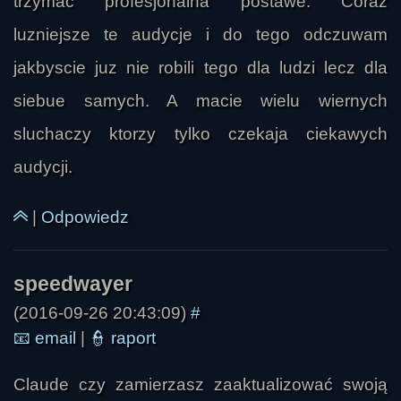
trzymac profesjonalna postawe. Coraz
luzniejsze te audycje i do tego odczuwam
jakbyscie juz nie robili tego dla ludzi lecz dla
siebue samych. A macie wielu wiernych
sluchaczy ktorzy tylko czekaja ciekawych
audycji.
|
Odpowiedz
ummo
(2016-09-26 20:43:09)
#
📧
email
|
👮
raport
Claude czy zamierzasz zaaktualizować swoją