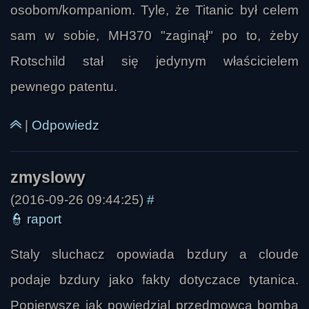
osobom/kompaniom. Tyle, że Titanic był celem
sam w sobie, MH370 "zaginął" po to, żeby
Rotschild stał się jedynym właścicielem
pewnego patentu.
|
Odpowiedz
(2016-09-26 09:44:25)
#
👮
raport
Staly sluchacz opowiada bzdury a cloude
podaje bzdury jako fakty dotyczace tytanica.
Popierwsze jak powiedzial przedmowca bomba