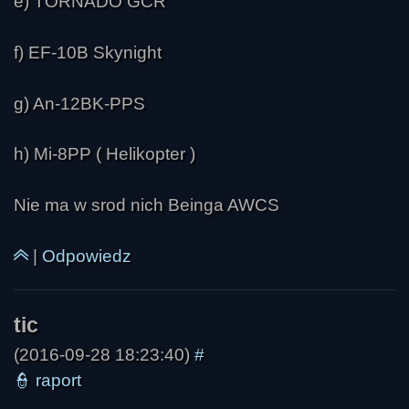
e) TORNADO GCR
f) EF-10B Skynight
g) An-12BK-PPS
h) Mi-8PP ( Helikopter )
Nie ma w srod nich Beinga AWCS
|
Odpowiedz
(2016-09-28 18:23:40)
#
👮
raport