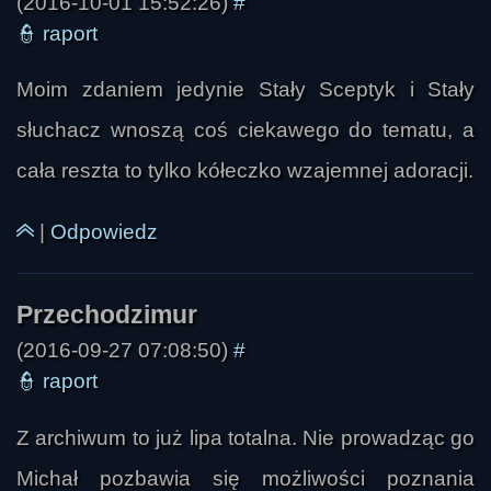
(2016-10-01 15:52:26)
#
👮
raport
Moim zdaniem jedynie Stały Sceptyk i Stały
słuchacz wnoszą coś ciekawego do tematu, a
cała reszta to tylko kółeczko wzajemnej adoracji.
|
Odpowiedz
(2016-09-27 07:08:50)
#
👮
raport
Z archiwum to już lipa totalna. Nie prowadząc go
Michał pozbawia się możliwości poznania