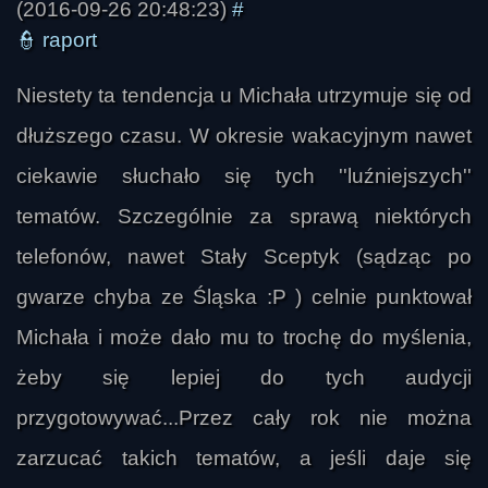
(2016-09-26 20:48:23)
#
ummo1
👮
raport
Niestety ta tendencja u Michała utrzymuje się od
dłuższego czasu. W okresie wakacyjnym nawet
ciekawie słuchało się tych ''luźniejszych''
tematów. Szczególnie za sprawą niektórych
telefonów, nawet Stały Sceptyk (sądząc po
gwarze chyba ze Śląska :P ) celnie punktował
Michała i może dało mu to trochę do myślenia,
żeby się lepiej do tych audycji
przygotowywać...Przez cały rok nie można
zarzucać takich tematów, a jeśli daje się