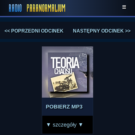
☰
<< POPRZEDNI ODCINEK
NASTĘPNY ODCINEK >>
POBIERZ MP3
▼ szczegóły ▼