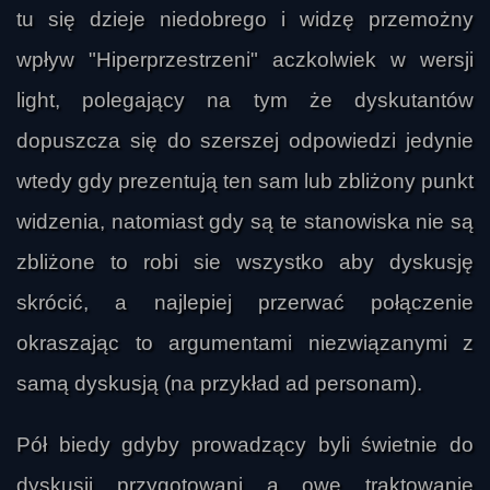
tu się dzieje niedobrego i widzę przemożny
wpływ "Hiperprzestrzeni" aczkolwiek w wersji
light, polegający na tym że dyskutantów
dopuszcza się do szerszej odpowiedzi jedynie
wtedy gdy prezentują ten sam lub zbliżony punkt
tic
widzenia, natomiast gdy są te stanowiska nie są
zbliżone to robi sie wszystko aby dyskusję
skrócić, a najlepiej przerwać połączenie
okraszając to argumentami niezwiązanymi z
samą dyskusją (na przykład ad personam).
Pół biedy gdyby prowadzący byli świetnie do
arb1
dyskusji przygotowani a owe traktowanie