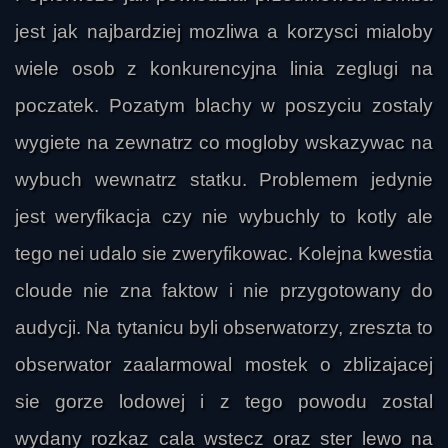
jest jak najbardziej mozliwa a korzysci mialoby
wiele osob z konkurencyjna linia zeglugi na
poczatek. Pozatym blachy w poszyciu zostaly
wygiete na zewnatrz co mogloby wskazywac na
wybuch wewnatrz statku. Problemem jedynie
zmyslowy
jest weryfikacja czy nie wybuchly to kotly ale
tego nei udalo sie zweryfikowac. Kolejna kwestia
cloude nie zna faktow i nie przygotowany do
audycji. Na tytanicu byli obserwatorzy, zreszta to
obserwator zaalarmowal mostek o zblizajacej
sie gorze lodowej i z tego powodu zostal
wydany rozkaz cala wstecz oraz ster lewo na