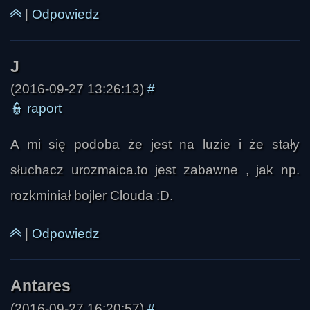
|
Odpowiedz
(2016-09-27 13:26:13)
#
👮
raport
A mi się podoba że jest na luzie i że stały
słuchacz urozmaica.to jest zabawne , jak np.
rozkminiał bojler Clouda :D.
|
Odpowiedz
Hanys Robson
(2016-09-27 16:20:57)
#