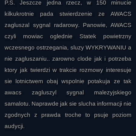
Okazet
P.S. Jeszcze jedna rzecz, w 150 minucie
kilkukrotnie pada stwierdzenie ze AWACS
zagluszal sygnal radarowy. Panowie, AWACS
czyli mowiac oglednie Statek powietrzny
wczesnego ostrzegania, sluzy WYKRYWANIU a
nie zagluszaniu.. zarowno clode jak i potrzeba
ktory jak twierdzi w trakcie rozmowy interesuje
sie lotnictwem obaj wspolnie potakuja ze tak
awacs zagluszyl sygnal malezyjskiego
samalotu. Naprawde jak sie slucha informacji nie
zgodnych z prawda troche to psuje poziom
audycji.