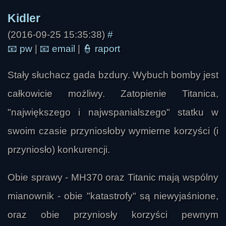
(2016-09-25 15:35:38)
#
📧
pw
|
📧
email
|
👮
raport
Stały słuchacz gada bzdury. Wybuch bomby jest
całkowicie możliwy. Zatopienie Titanica,
"największego i najwspanialszego" statku w
swoim czasie przyniosłoby wymierne korzyści (i
zmyslowy
przyniosło) konkurencji.
Obie sprawy - MH370 oraz Titanic mają wspólny
mianownik - obie "katastrofy" są niewyjaśnione,
oraz obie przyniosły korzyści pewnym