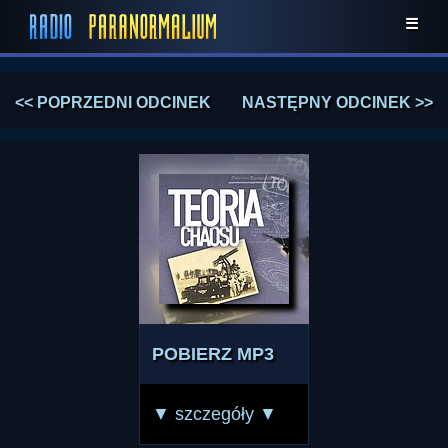
☰
<< POPRZEDNI ODCINEK
NASTĘPNY ODCINEK >>
POBIERZ MP3
▼ szczegóły ▼