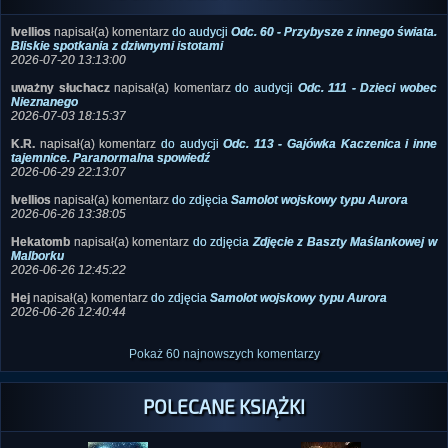
Ivellios
napisał(a) komentarz
do audycji
Odc. 60 - Przybysze z innego świata.
Bliskie spotkania z dziwnymi istotami
2026-07-20 13:13:00
uważny słuchacz
napisał(a) komentarz
do audycji
Odc. 111 - Dzieci wobec
Nieznanego
2026-07-03 18:15:37
K.R.
napisał(a) komentarz
do audycji
Odc. 113 - Gajówka Kaczenica i inne
tajemnice. Paranormalna spowiedź
2026-06-29 22:13:07
Ivellios
napisał(a) komentarz
do zdjęcia
Samolot wojskowy typu Aurora
2026-06-26 13:38:05
Hekatomb
napisał(a) komentarz
do zdjęcia
Zdjęcie z Baszty Maślankowej w
Malborku
2026-06-26 12:45:22
Hej
napisał(a) komentarz
do zdjęcia
Samolot wojskowy typu Aurora
2026-06-26 12:40:44
Pokaż 60 najnowszych komentarzy
POLECANE KSIĄŻKI