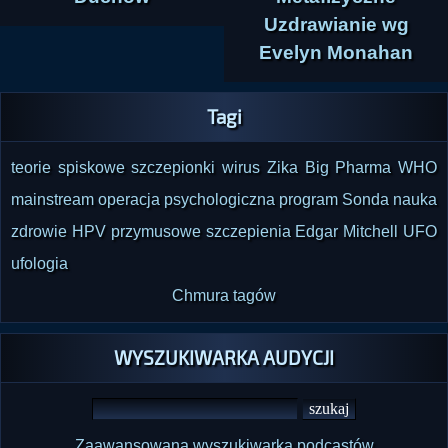
Uzdrawianie wg
Evelyn Monahan
Tagi
teorie spiskowe
szczepionki
wirus Zika
Big Pharma
WHO
mainstream
operacja psychologiczna
program Sonda
nauka
zdrowie
HPV
przymusowe szczepienia
Edgar Mitchell
UFO
ufologia
Chmura tagów
WYSZUKIWARKA AUDYCJI
Zaawansowana wyszukiwarka podcastów