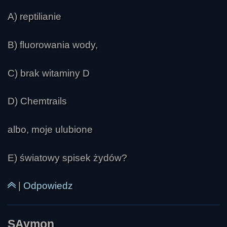
A) reptilianie
revange
B) fluorowania wody,
C) brak witaminy D
D) Chemtrails
Ivellios
albo, moje ulubione
E) światowy spisek żydów?
|
Odpowiedz
troy