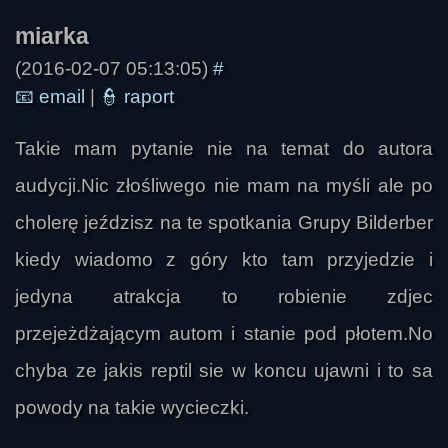
(2016-02-07 05:13:05)
#
📧
email
|
👮
raport
Takie mam pytanie nie na temat do autora
troy
audycji.Nic złośliwego nie mam na myśli ale po
cholerę jeździsz na te spotkania Grupy Bilderber
kiedy wiadomo z góry kto tam przyjedzie i
jedyna atrakcja to robienie zdjec
przejeżdżającym autom i stanie pod płotem.No
chyba ze jakis reptil sie w koncu ujawni i to sa
powody na takie wycieczki.
SAymon