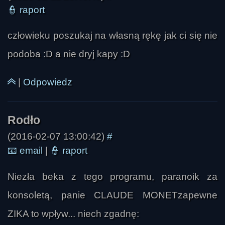
👮
raport
człowieku poszukaj na własną rękę jak ci się nie
podoba :D a nie dryj kapy :D
|
Odpowiedz
SAymon
(2016-02-07 13:00:42)
#
📧
email
|
👮
raport
Niezła beka z tego programu, paranoik za
konsoletą, panie CLAUDE MONETzapewne
ZIKA to wpływ... niech zgadnę: