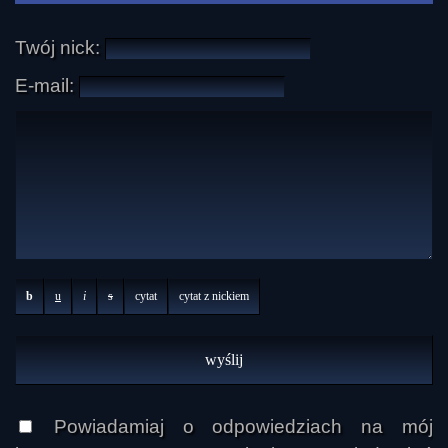
Twój nick:
E-mail:
b
u
i
s
cytat
cytat z nickiem
Powiadamiaj o odpowiedziach na mój