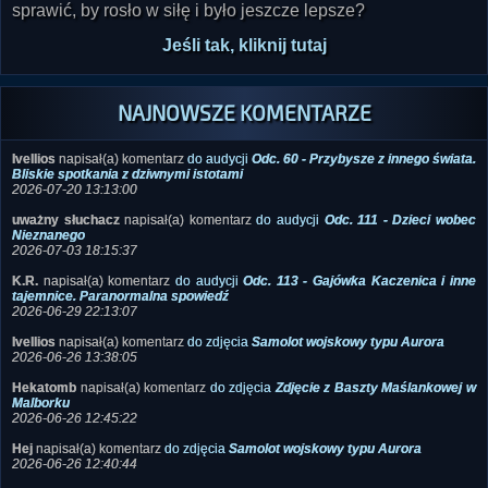
sprawić, by rosło w siłę i było jeszcze lepsze?
Jeśli tak, kliknij tutaj
NAJNOWSZE KOMENTARZE
Ivellios
napisał(a) komentarz
do audycji
Odc. 60 - Przybysze z innego świata.
Bliskie spotkania z dziwnymi istotami
2026-07-20 13:13:00
uważny słuchacz
napisał(a) komentarz
do audycji
Odc. 111 - Dzieci wobec
Nieznanego
2026-07-03 18:15:37
K.R.
napisał(a) komentarz
do audycji
Odc. 113 - Gajówka Kaczenica i inne
tajemnice. Paranormalna spowiedź
2026-06-29 22:13:07
Ivellios
napisał(a) komentarz
do zdjęcia
Samolot wojskowy typu Aurora
2026-06-26 13:38:05
Hekatomb
napisał(a) komentarz
do zdjęcia
Zdjęcie z Baszty Maślankowej w
Malborku
2026-06-26 12:45:22
Hej
napisał(a) komentarz
do zdjęcia
Samolot wojskowy typu Aurora
2026-06-26 12:40:44