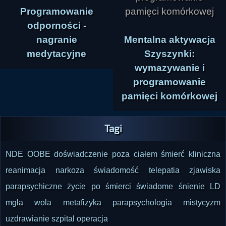
Programowanie
odporności -
nagranie
Mentalna aktywacja
medytacyjne
Szyszynki:
wymazywanie i
programowanie
pamięci komórkowej
Tagi
NDE
OOBE
doświadczenie poza ciałem
śmierć kliniczna
reanimacja
narkoza
świadomość
telepatia
zjawiska
parapsychiczne
życie po śmierci
świadome śnienie
LD
mgła
wola
metafizyka
parapsychologia
mistycyzm
uzdrawianie
szpital
operacja