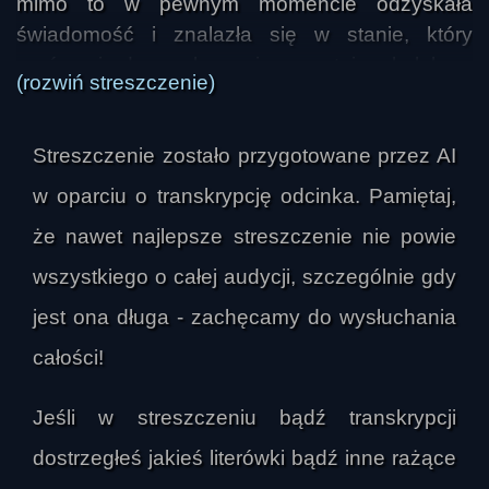
mimo to w pewnym momencie odzyskała 
świadomość i znalazła się w stanie, który 
porównuje do przebywania w gęstej mgle lub za 
(rozwiń streszczenie)
murem mgły. Nie widziała żadnych postaci ani 
scen, jedynie tę mgłę, a towarzyszyło temu 
Streszczenie zostało przygotowane przez AI
bardzo wyraźne odczucie, że ma po prostu „stać 
i czekać”. Ten stan odbiera jako wyraźnie 
w oparciu o transkrypcję odcinka. Pamiętaj,
odmienny od zwykłego OOBE, które zna od lat.

że nawet najlepsze streszczenie nie powie
wszystkiego o całej audycji, szczególnie gdy
Najważniejszą różnicą między OOBE a tym 
przeżyciem było dla niej całkowite odebranie 
jest ona długa - zachęcamy do wysłuchania
możliwości decyzji i ruchu. W OOBE ma 
całości!
poczucie swobody, może kierować swoim 
doświadczeniem i obserwować świat według 
Jeśli w streszczeniu bądź transkrypcji
własnej woli. W czasie operacyjnego kryzysu 
dostrzegłeś jakieś literówki bądź inne rażące
miała natomiast wrażenie, że ktoś lub coś 