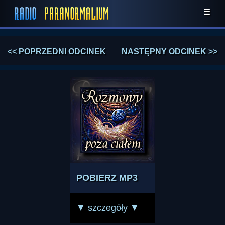
☰
<< POPRZEDNI ODCINEK
NASTĘPNY ODCINEK >>
POBIERZ MP3
▼ szczegóły ▼