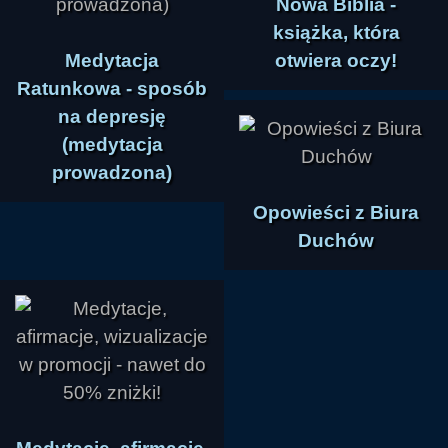
Nowa Biblia -
książka, która
Medytacja
otwiera oczy!
Ratunkowa - sposób
na depresję
(medytacja
prowadzona)
Opowieści z Biura
Duchów