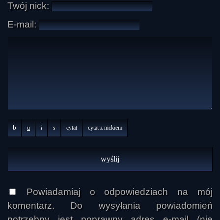
Twój nick:
E-mail:
b
u
i
s
cytat
cytat z nickiem
Powiadamiaj o odpowiedziach na mój
komentarz. Do wysyłania powiadomień
potrzebny jest poprawny adres e-mail (nie