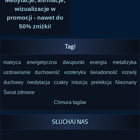
Medytacje, afirmacje,
wizualizacje w
promocji - nawet do
50% zniżki!
Tagi
matryca energetyczna
dwupunkt
energia
metafizyka
uzdrawianie
duchowość
ezoteryka
świadomość
rozwój
duchowy
medytacja
czakry
intuicja
prelekcja
Nieznany
Świat
zdrowie
Chmura tagów
SŁUCHAJ NAS