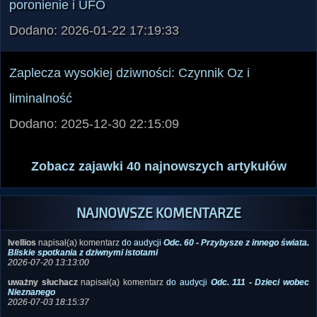
Dodano: 2026-01-22 17:19:33
Zaplecza wysokiej dziwności: Czynnik Oz i
liminalność
Dodano: 2025-12-30 22:15:09
Zobacz zajawki 40 najnowszych artykułów
NAJNOWSZE KOMENTARZE
Ivellios
napisał(a) komentarz
do audycji
Odc. 60 - Przybysze z innego świata.
Bliskie spotkania z dziwnymi istotami
2026-07-20 13:13:00
uważny słuchacz
napisał(a) komentarz
do audycji
Odc. 111 - Dzieci wobec
Nieznanego
2026-07-03 18:15:37
K.R.
napisał(a) komentarz
do audycji
Odc. 113 - Gajówka Kaczenica i inne
tajemnice. Paranormalna spowiedź
2026-06-29 22:13:07