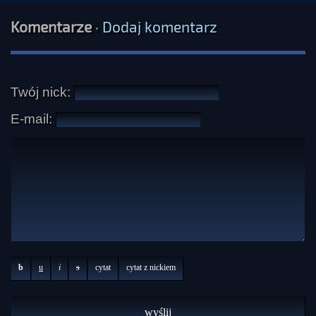
Komentarze
·
Dodaj komentarz
Twój nick:
E-mail:
b
u
i
s
cytat
cytat z nickiem