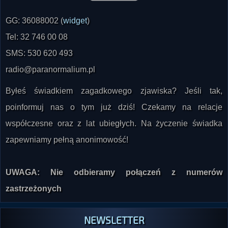
GG: 36088002 (
widget
)
Tel: 32 746 00 08
SMS: 530 620 493
radio@paranormalium.pl
Byłeś świadkiem zagadkowego zjawiska? Jeśli tak,
poinformuj nas o tym już dziś! Czekamy na relacje
współczesne oraz z lat ubiegłych. Na życzenie świadka
zapewniamy pełną anonimowość!
UWAGA: Nie odbieramy połączeń z numerów
zastrzeżonych
NEWSLETTER
Zapisz się do naszego newslettera i bądź na bieżąco z