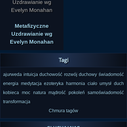
Metafizyczne
Uzdrawianie wg
Evelyn Monahan
Tagi
ajurweda
intuicja
duchowość
rozwój duchowy
świadomość
energia
medytacja
ezoteryka
harmonia
ciało umysł duch
kobieca moc
natura
mądrość pokoleń
samoświadomość
transformacja
Chmura tagów