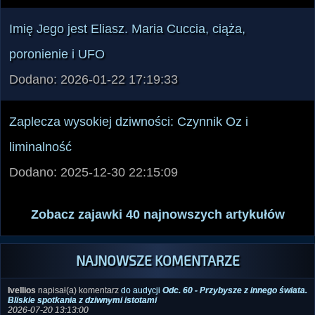
Imię Jego jest Eliasz. Maria Cuccia, ciąża,
poronienie i UFO
Dodano: 2026-01-22 17:19:33
Zaplecza wysokiej dziwności: Czynnik Oz i
liminalność
Dodano: 2025-12-30 22:15:09
Zobacz zajawki 40 najnowszych artykułów
NAJNOWSZE KOMENTARZE
Ivellios
napisał(a) komentarz
do audycji
Odc. 60 - Przybysze z innego świata.
Bliskie spotkania z dziwnymi istotami
2026-07-20 13:13:00
uważny słuchacz
napisał(a) komentarz
do audycji
Odc. 111 - Dzieci wobec
Nieznanego