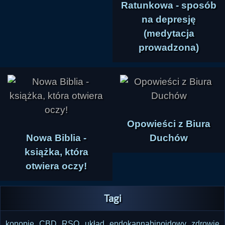
Ratunkowa - sposób
na depresję
(medytacja
prowadzona)
Opowieści z Biura
Nowa Biblia -
Duchów
książka, która
otwiera oczy!
Tagi
konopie
CBD
RSO
układ endokannabinoidowy
zdrowie