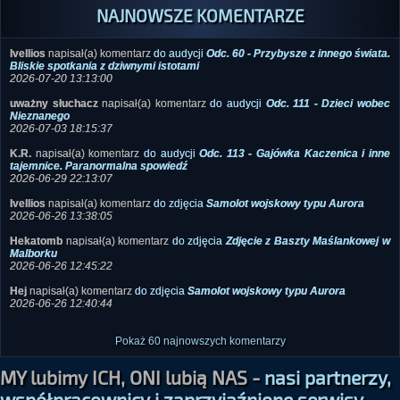
NAJNOWSZE KOMENTARZE
Ivellios
napisał(a) komentarz
do audycji
Odc. 60 - Przybysze z innego świata.
Bliskie spotkania z dziwnymi istotami
2026-07-20 13:13:00
uważny słuchacz
napisał(a) komentarz
do audycji
Odc. 111 - Dzieci wobec
Nieznanego
2026-07-03 18:15:37
K.R.
napisał(a) komentarz
do audycji
Odc. 113 - Gajówka Kaczenica i inne
tajemnice. Paranormalna spowiedź
2026-06-29 22:13:07
Ivellios
napisał(a) komentarz
do zdjęcia
Samolot wojskowy typu Aurora
2026-06-26 13:38:05
Hekatomb
napisał(a) komentarz
do zdjęcia
Zdjęcie z Baszty Maślankowej w
Malborku
2026-06-26 12:45:22
Hej
napisał(a) komentarz
do zdjęcia
Samolot wojskowy typu Aurora
2026-06-26 12:40:44
Pokaż 60 najnowszych komentarzy
MY lubimy ICH, ONI lubią NAS -
nasi partnerzy,
współpracownicy i zaprzyjaźnione serwisy