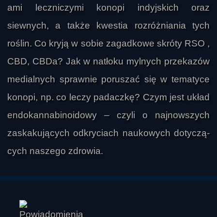
ami leczniczymi konopi indyjs­kich oraz
siewnych, a także kwes­tia rozróż­ni­a­nia tych
roślin. Co kryją w sobie zagad­kowe skróty RSO ,
CBD, CBDa? Jak w natłoku myl­nych przekazów
medi­al­nych sprawnie poruszać się w tem­atyce
konopi, np. co leczy padaczkę? Czym jest układ
endokannabi­noid­owy – czyli o najnowszych
zaskaku­ją­cych odkryci­ach naukowych doty­czą­
cych naszego zdrowia.