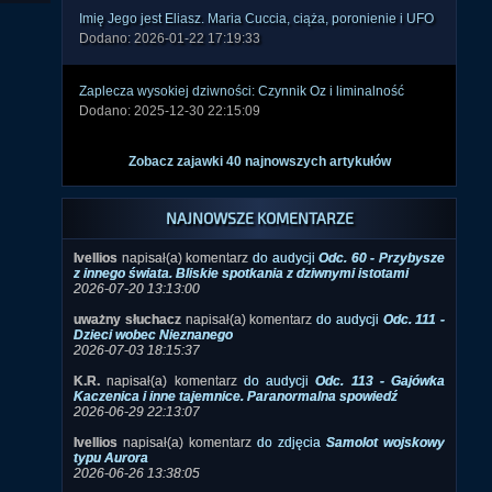
Imię Jego jest Eliasz. Maria Cuccia, ciąża, poronienie i UFO
Dodano: 2026-01-22 17:19:33
Zaplecza wysokiej dziwności: Czynnik Oz i liminalność
Dodano: 2025-12-30 22:15:09
Zobacz zajawki 40 najnowszych artykułów
NAJNOWSZE KOMENTARZE
Ivellios
napisał(a) komentarz
do audycji
Odc. 60 - Przybysze
z innego świata. Bliskie spotkania z dziwnymi istotami
2026-07-20 13:13:00
uważny słuchacz
napisał(a) komentarz
do audycji
Odc. 111 -
Dzieci wobec Nieznanego
2026-07-03 18:15:37
K.R.
napisał(a) komentarz
do audycji
Odc. 113 - Gajówka
Kaczenica i inne tajemnice. Paranormalna spowiedź
2026-06-29 22:13:07
Ivellios
napisał(a) komentarz
do zdjęcia
Samolot wojskowy
typu Aurora
2026-06-26 13:38:05