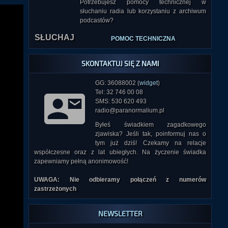
Potrzebujesz pomocy technicznej w
słuchaniu radia lub korzystaniu z archiwum
SŁUCHAJ
podcastów?
POMOC TECHNICZNA
SKONTAKTUJ SIĘ Z NAMI
GG: 36088002 (
widget
)
Tel: 32 746 00 08
SMS: 530 620 493
radio@paranormalium.pl
Byłeś świadkiem zagadkowego
zjawiska? Jeśli tak, poinformuj nas o
tym już dziś! Czekamy na relacje
współczesne oraz z lat ubiegłych. Na życzenie świadka
zapewniamy pełną anonimowość!
UWAGA: Nie odbieramy połączeń z numerów
zastrzeżonych
NEWSLETTER