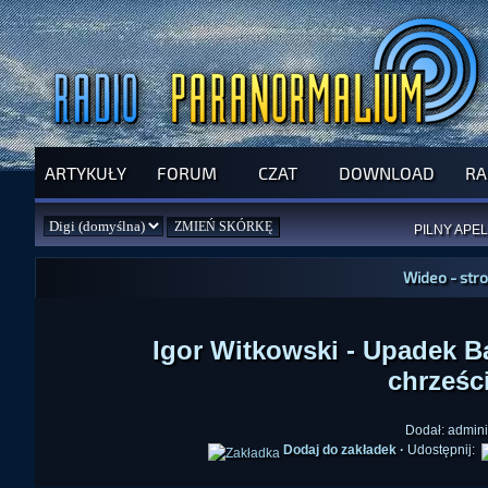
ARTYKUŁY
FORUM
CZAT
DOWNLOAD
RA
SPRAWDŹ P
JUŻ DZIŚ 
PILNY APEL
NOWE KSI
ZAŁOŻ
PAR
Wideo - str
Igor Witkowski - Upadek Ba
chrześci
Dodał: admini
Dodaj do zakładek
·
Udostępnij: