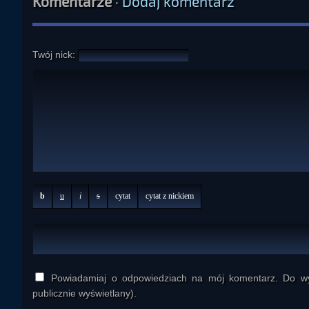
Komentarze
·
Dodaj komentarz
Twój nick:
b
u
i
s
cytat
cytat z nickiem
Powiadamiaj o odpowiedziach na mój komentarz. Do wys
publicznie wyświetlany).