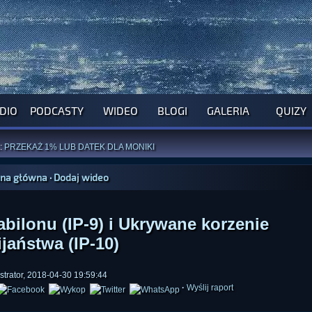
DIO
PODCASTY
WIDEO
BLOGI
GALERIA
QUIZY
ROGRAM NA NAJBLIŻSZY TYDZIEŃ
WYPRÓBUJ NASZE OFICJALNE APLIKACJE
:
PRZEKAŻ 1% LUB DATEK DLA MONIKI
ĄŻKI AUTORSTWA
A. MIAZGI
I
D. TRELI
ANORMALNEGO BLOGA
I POCZUJ SIĘ JAK REDAKTOR
ona główna
·
Dodaj wideo
bilonu (IP-9) i Ukrywane korzenie
jaństwa (IP-10)
strator, 2018-04-30 19:59:44
·
Wyślij raport