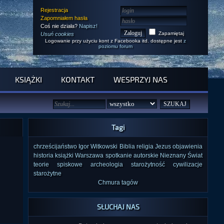
Rejestracja
Zapomniałem hasła
Coś nie działa?
Napisz!
Zapamiętaj
Usuń cookies
Logowanie przy użyciu kont z Facebooka itd. dostępne jest
z
poziomu forum
KSIĄŻKI
KONTAKT
WESPRZYJ NAS
Tagi
chrześcijaństwo
Igor Witkowski
Biblia
religia
Jezus
objawienia
historia
książki
Warszawa
spotkanie autorskie
Nieznany Świat
teorie spiskowe
archeologia
starożytność
cywilizacje
starożytne
Chmura tagów
SŁUCHAJ NAS