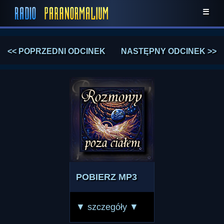
☰
<< POPRZEDNI ODCINEK
NASTĘPNY ODCINEK >>
POBIERZ MP3
▼ szczegóły ▼