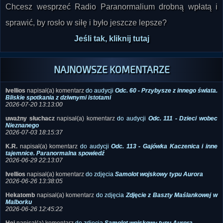
Chcesz wesprzeć Radio Paranormalium drobną wpłatą i
sprawić, by rosło w siłę i było jeszcze lepsze?
Jeśli tak, kliknij tutaj
NAJNOWSZE KOMENTARZE
Ivellios
napisał(a) komentarz
do audycji
Odc. 60 - Przybysze z innego świata.
Bliskie spotkania z dziwnymi istotami
2026-07-20 13:13:00
uważny słuchacz
napisał(a) komentarz
do audycji
Odc. 111 - Dzieci wobec
Nieznanego
2026-07-03 18:15:37
K.R.
napisał(a) komentarz
do audycji
Odc. 113 - Gajówka Kaczenica i inne
tajemnice. Paranormalna spowiedź
2026-06-29 22:13:07
Ivellios
napisał(a) komentarz
do zdjęcia
Samolot wojskowy typu Aurora
2026-06-26 13:38:05
Hekatomb
napisał(a) komentarz
do zdjęcia
Zdjęcie z Baszty Maślankowej w
Malborku
2026-06-26 12:45:22
Hej
napisał(a) komentarz
do zdjęcia
Samolot wojskowy typu Aurora