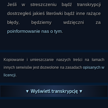
świadomości i podświadomości. Bzoma odrzuca 
Jeśli w streszczeniu bądź transkrypcji
klasyczne psychoanalityczne rozumienie 
dostrzegłeś jakieś literówki bądź inne rażące
podświadomości, uznając je za sztuczny 
konstrukt. Według niego istnieje raczej jedna 
błędy, będziemy wdzięczni za
świadomość, w której człowiek uczestniczy na 
poinformowanie nas o tym
.
różnych poziomach dostrojenia, a to, co zwykle 
nazywamy „podświadomością”, jest w istocie 
przesłonięciem dostępu do świadomości 
pierwotnej. Ważną rolę odgrywa tu obserwator 
Kopiowanie i umieszczanie naszych treści na łamach
snu: początkowe przekonanie, że jest nim ego, 
innych serwisów jest dozwolone na zasadach
opisanych w
zostaje zastąpione przekonaniem, że jest nim 
dusza, atmaniczny rdzeń świadomości, wspólny 
licencji
.
wszystkim ludziom.

▼ Wyświetl transkrypcję ▼
Rozmówcy rozwijają wątek wielopoziomowej 
struktury bytu. Pojawiają się rozważania o ciele 