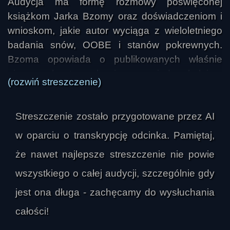
Audycja ma formę rozmowy poświęconej 
książkom Jarka Bzomy oraz doświadczeniom i 
wnioskom, jakie autor wyciąga z wieloletniego 
badania snów, OOBE i stanów pokrewnych. 
Bzoma opowiada o publikowanych właśnie 
pierwszych tomach i zapowiada kolejne, 
(rozwiń streszczenie)
zaznaczając, że cykl rozwija się stopniowo, a 
jego treść nie jest z góry zaplanowaną teorią, 
Streszczenie zostało przygotowane przez AI
lecz wynika z kolejnych obserwacji i zapisów. 
Podkreśla, że pisze przede wszystkim z myślą o 
w oparciu o transkrypcję odcinka. Pamiętaj,
osobach, które dopiero zaczynają interesować 
że nawet najlepsze streszczenie nie powie
się tymi tematami, choć w późniejszych 
wszystkiego o całej audycji, szczególnie gdy
częściach pojawiają się bardziej złożone i 
wymagające wątki.

jest ona długa - zachęcamy do wysłuchania
całości!
W centrum rozmowy znajduje się kwestia 