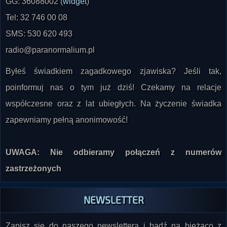
GG: 36088002 (
widget
)
Tel: 32 746 00 08
SMS: 530 620 493
radio@paranormalium.pl
Byłeś świadkiem zagadkowego zjawiska? Jeśli tak,
poinformuj nas o tym już dziś! Czekamy na relacje
współczesne oraz z lat ubiegłych. Na życzenie świadka
zapewniamy pełną anonimowość!
UWAGA: Nie odbieramy połączeń z numerów
zastrzeżonych
NEWSLETTER
Zapisz się do naszego newslettera i bądź na bieżąco z