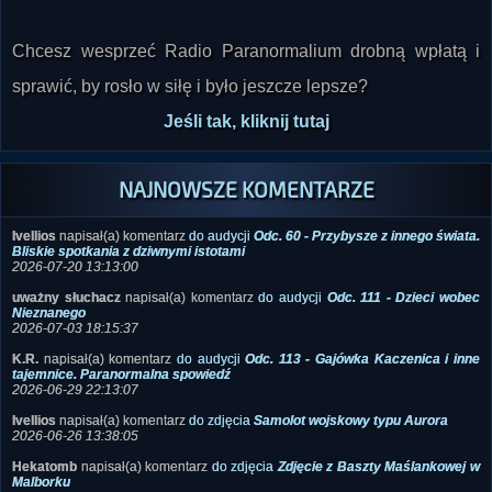
Chcesz wesprzeć Radio Paranormalium drobną wpłatą i
sprawić, by rosło w siłę i było jeszcze lepsze?
Jeśli tak, kliknij tutaj
NAJNOWSZE KOMENTARZE
Ivellios
napisał(a) komentarz
do audycji
Odc. 60 - Przybysze z innego świata.
Bliskie spotkania z dziwnymi istotami
2026-07-20 13:13:00
uważny słuchacz
napisał(a) komentarz
do audycji
Odc. 111 - Dzieci wobec
Nieznanego
2026-07-03 18:15:37
K.R.
napisał(a) komentarz
do audycji
Odc. 113 - Gajówka Kaczenica i inne
tajemnice. Paranormalna spowiedź
2026-06-29 22:13:07
Ivellios
napisał(a) komentarz
do zdjęcia
Samolot wojskowy typu Aurora
2026-06-26 13:38:05
Hekatomb
napisał(a) komentarz
do zdjęcia
Zdjęcie z Baszty Maślankowej w
Malborku