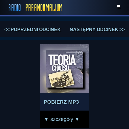
☰
<< POPRZEDNI ODCINEK
NASTĘPNY ODCINEK >>
POBIERZ MP3
▼ szczegóły ▼