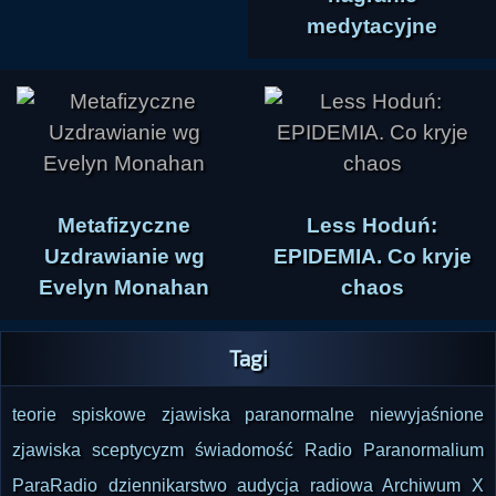
medytacyjne
Metafizyczne
Less Hoduń:
Uzdrawianie wg
EPIDEMIA. Co kryje
Evelyn Monahan
chaos
Tagi
teorie spiskowe
zjawiska paranormalne
niewyjaśnione
zjawiska
sceptycyzm
świadomość
Radio Paranormalium
ParaRadio
dziennikarstwo
audycja radiowa
Archiwum X