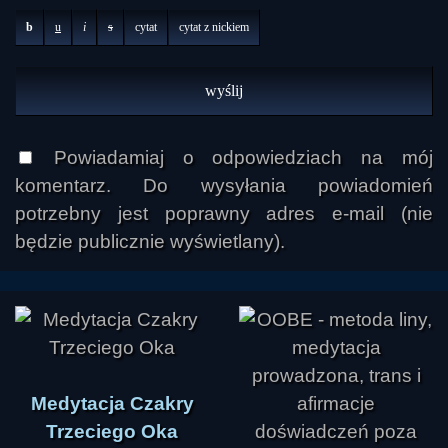
b
u
i
s
cytat
cytat z nickiem
Powiadamiaj o odpowiedziach na mój
komentarz. Do wysyłania powiadomień
potrzebny jest poprawny adres e-mail (nie
będzie publicznie wyświetlany).
Medytacja Czakry
Trzeciego Oka