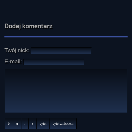
Dodaj komentarz
Twój nick:
E-mail:
b
u
i
s
cytat
cytat z nickiem