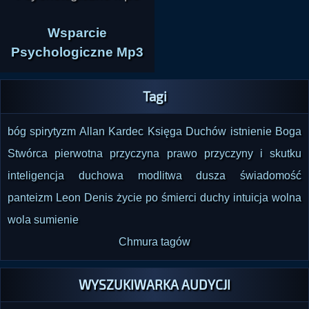
Wsparcie
Psychologiczne Mp3
Tagi
bóg
spirytyzm
Allan Kardec
Księga Duchów
istnienie Boga
Stwórca
pierwotna przyczyna
prawo przyczyny i skutku
inteligencja duchowa
modlitwa
dusza
świadomość
panteizm
Leon Denis
życie po śmierci
duchy
intuicja
wolna
wola
sumienie
Chmura tagów
WYSZUKIWARKA AUDYCJI