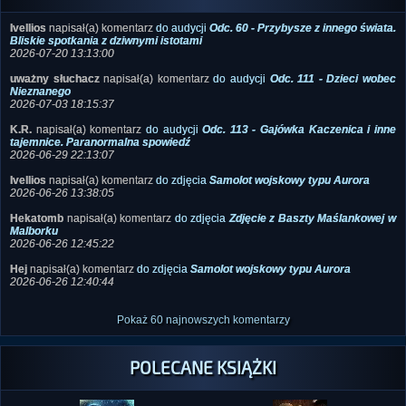
Ivellios
napisał(a) komentarz
do audycji
Odc. 60 - Przybysze z innego świata.
Bliskie spotkania z dziwnymi istotami
2026-07-20 13:13:00
uważny słuchacz
napisał(a) komentarz
do audycji
Odc. 111 - Dzieci wobec
Nieznanego
2026-07-03 18:15:37
K.R.
napisał(a) komentarz
do audycji
Odc. 113 - Gajówka Kaczenica i inne
tajemnice. Paranormalna spowiedź
2026-06-29 22:13:07
Ivellios
napisał(a) komentarz
do zdjęcia
Samolot wojskowy typu Aurora
2026-06-26 13:38:05
Hekatomb
napisał(a) komentarz
do zdjęcia
Zdjęcie z Baszty Maślankowej w
Malborku
2026-06-26 12:45:22
Hej
napisał(a) komentarz
do zdjęcia
Samolot wojskowy typu Aurora
2026-06-26 12:40:44
Pokaż 60 najnowszych komentarzy
POLECANE KSIĄŻKI